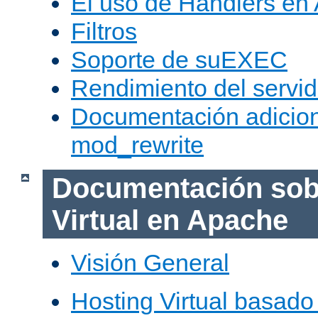
El uso de Handlers en
Filtros
Soporte de suEXEC
Rendimiento del servid
Documentación adicion
mod_rewrite
Documentación sob
Virtual en Apache
Visión General
Hosting Virtual basad