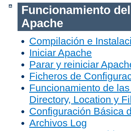
Funcionamiento del
Apache
Compilación e Instala
Iniciar Apache
Parar y reiniciar Apach
Ficheros de Configura
Funcionamiento de las
Directory, Location y Fi
Configuración Básica 
Archivos Log