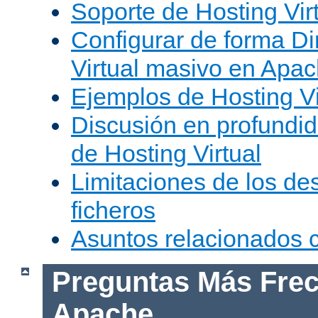
Soporte de Hosting Vir
Configurar de forma Di
Virtual masivo en Apa
Ejemplos de Hosting Vi
Discusión en profundid
de Hosting Virtual
Limitaciones de los de
ficheros
Asuntos relacionados
Preguntas Más Frec
Apache