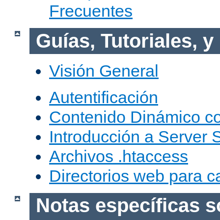
Frecuentes
Guías, Tutoriales, 
Visión General
Autentificación
Contenido Dinámico c
Introducción a Server 
Archivos .htaccess
Directorios web para c
Notas específicas s