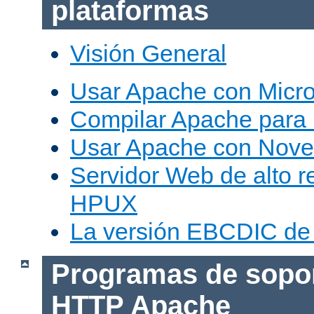
plataformas
Visión General
Usar Apache con Micr
Compilar Apache para
Usar Apache con Nove
Servidor Web de alto r
HPUX
La versión EBCDIC de
Programas de sopor
HTTP Apache