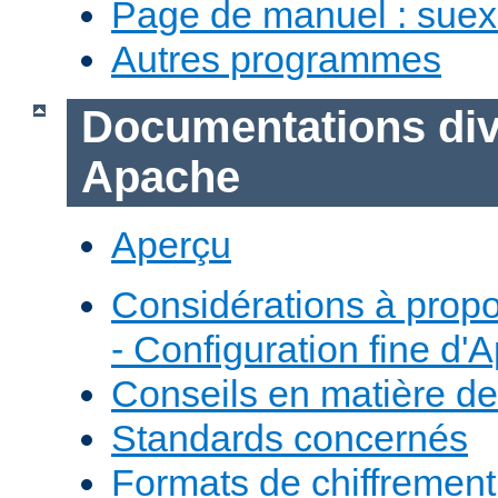
Page de manuel : sue
Autres programmes
Documentations div
Apache
Aperçu
Considérations à prop
- Configuration fine d'
Conseils en matière de
Standards concernés
Formats de chiffremen