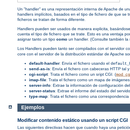
Un "handler" es una representación interna de Apache de una
handlers implícitos, basados en el tipo de fichero de que se 
ficheros se tratan de forma diferente.
Handlers pueden ser usados de manera explicita, basándose en
cuenta el tipo de fichero que se trate. Esto es una ventaja 
asignar tanto un tipo
como
un handler. (Consulte también la
Los Handlers pueden tanto ser compilados con el servidor co
core con el servidor de la distribución estándar de Apache so
default-handler
: Envía el fichero usando el
default_
send-as-is
: Envía el fichero con cabeceras HTTP tal y
cgi-script
: Trata el fichero como un sript CGI. (
mod_cg
imap-file
: Trata el fichero como un mapa de imágenes.
server-info
: Extrae la información de configuración del
server-status
: Extrae el informe del estado del servidor
type-map
: Trata el fichero como una correspondencia 
Ejemplos
Modificar contenido estático usando un script CGI
Las siguientes directivas hacen que cuando haya una petició