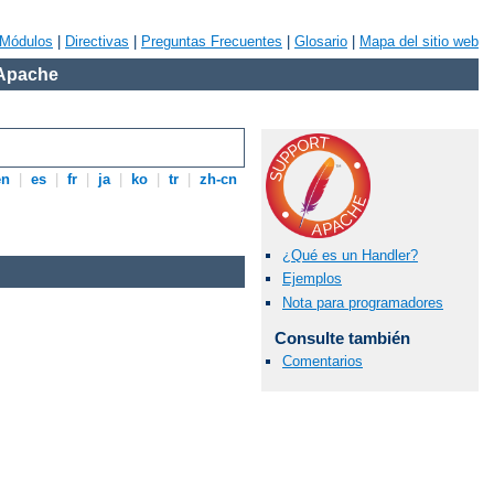
Módulos
|
Directivas
|
Preguntas Frecuentes
|
Glosario
|
Mapa del sitio web
 Apache
en
|
es
|
fr
|
ja
|
ko
|
tr
|
zh-cn
¿Qué es un Handler?
Ejemplos
Nota para programadores
Consulte también
Comentarios