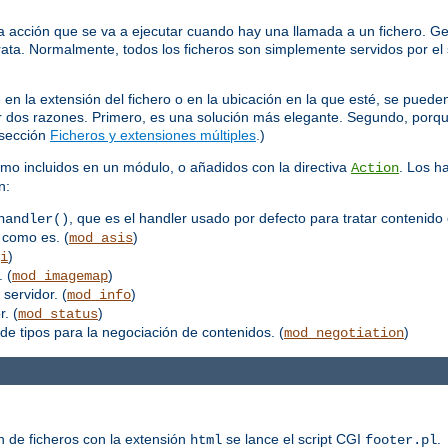
 acción que se va a ejecutar cuando hay una llamada a un fichero. Ge
trata. Normalmente, todos los ficheros son simplemente servidos por el 
 la extensión del fichero o en la ubicación en la que esté, se pueden
por dos razones. Primero, es una solución más elegante. Segundo, porq
 sección
Ficheros y extensiones múltiples
.)
mo incluidos en un módulo, o añadidos con la directiva
. Los h
Action
n:
, que es el handler usado por defecto para tratar contenido 
handler()
 como es. (
)
mod_asis
)
i
 (
)
mod_imagemap
 servidor. (
)
mod_info
. (
)
mod_status
de tipos para la negociación de contenidos. (
)
mod_negotiation
n de ficheros con la extensión
se lance el script CGI
.
html
footer.pl