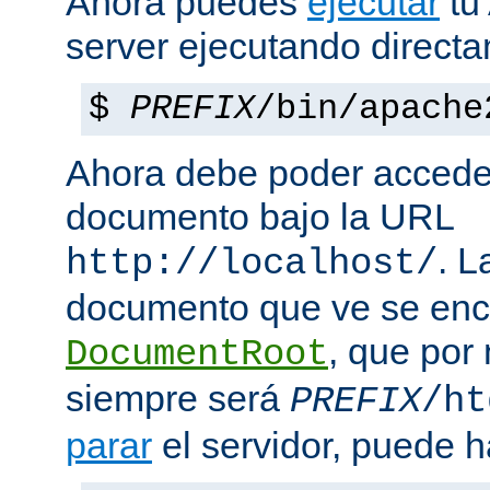
Ahora puedes
ejecutar
tu
server ejecutando direct
$
PREFIX
/bin/apache
Ahora debe poder acceder
documento bajo la URL
. L
http://localhost/
documento que ve se enc
, que por
DocumentRoot
siempre será
PREFIX
/ht
parar
el servidor, puede h