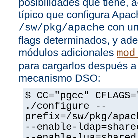
posibilidades que tiene, 
típico que configura Apac
con un
/sw/pkg/apache
flags determinados, y ad
módulos adicionales
mod
para cargarlos después a 
mecanismo DSO:
$ CC="pgcc" CFLAGS=
./configure --
prefix=/sw/pkg/apac
--enable-ldap=share
--enable-lua=shared