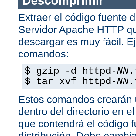
Descomprimir
Extraer el código fuente d
Servidor Apache HTTP q
descargar es muy fácil. E
comandos:
$ gzip -d httpd-
NN
.
$ tar xvf httpd-
NN
.
Estos comandos crearán u
dentro del directorio en e
que contendrá el código 
distribución. Debe cambia