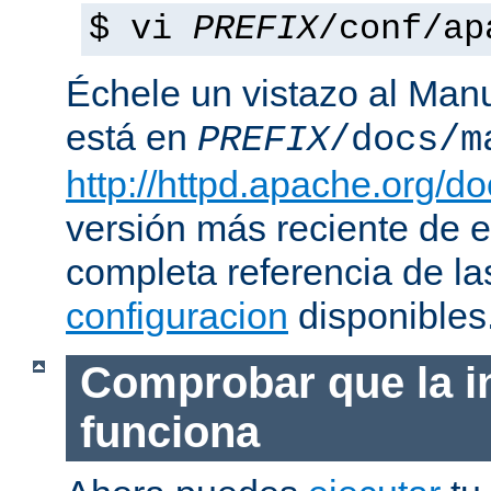
$ vi
PREFIX
/conf/ap
Échele un vistazo al Man
está en
PREFIX
/docs/m
http://httpd.apache.org/do
versión más reciente de 
completa referencia de l
configuracion
disponibles
Comprobar que la i
funciona