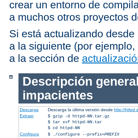
crear un entorno de compil
a muchos otros proyectos d
Si está actualizando desde
a la siguiente (por ejemplo,
a la sección de
actualizaci
Descripción general
impacientes
Descarga
Descarga la última versión desde
http://httpd
Extraer
$ gzip -d httpd-
NN
.tar.gz
$ tar xvf httpd-
NN
.tar
$ cd httpd-
NN
Configura
$ ./configure --prefix=
PREFIX