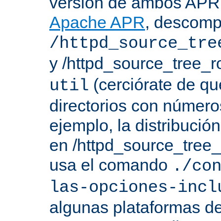
versión de ambos APR 
Apache APR
, descomp
/httpd_source_tre
y /httpd_source_tree_r
(cerciórate de qu
util
directorios con número
ejemplo, la distribuci
en /httpd_source_tree_r
usa el comando
./co
las-opciones-incl
algunas plataformas de