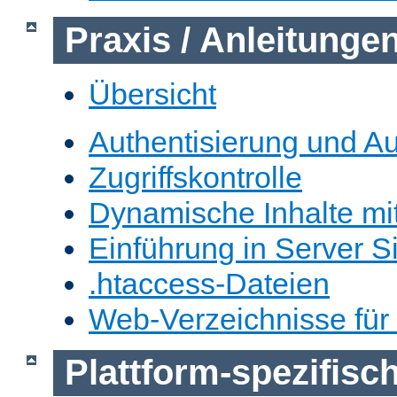
Praxis / Anleitunge
Übersicht
Authentisierung und Au
Zugriffskontrolle
Dynamische Inhalte mi
Einführung in Server S
.htaccess-Dateien
Web-Verzeichnisse für
Plattform-spezifis