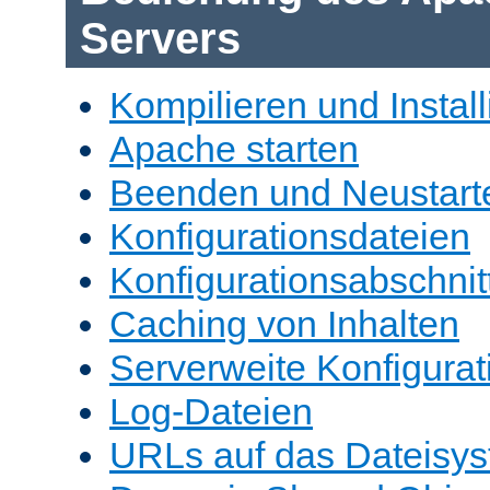
Servers
Kompilieren und Install
Apache starten
Beenden und Neustart
Konfigurationsdateien
Konfigurationsabschnit
Caching von Inhalten
Serverweite Konfigurat
Log-Dateien
URLs auf das Dateisys