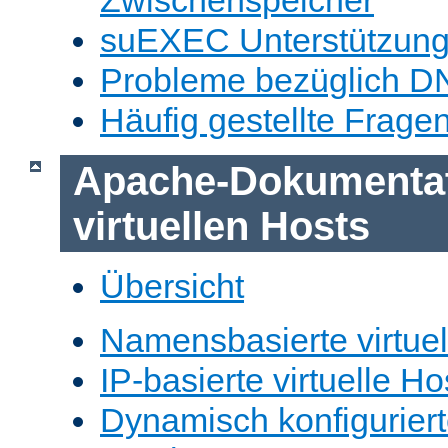
Zwischenspeicher
suEXEC Unterstützun
Probleme bezüglich D
Häufig gestellte Frage
Apache-Dokumentat
virtuellen Hosts
Übersicht
Namensbasierte virtuel
IP-basierte virtuelle Ho
Dynamisch konfiguriert