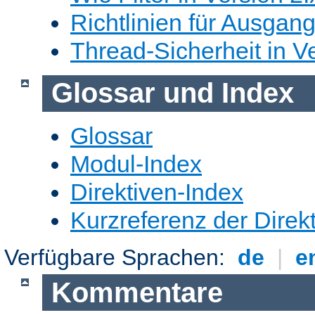
Richtlinien für Ausgangs
Thread-Sicherheit in Ve
Glossar und Index
Glossar
Modul-Index
Direktiven-Index
Kurzreferenz der Direk
Verfügbare Sprachen:
de
|
e
Kommentare