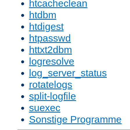
htcacheclean
htdbm
htdigest
htpasswd
httxt2dbm
logresolve
log_server_status
rotatelogs
split-logfile
suexec
Sonstige Programme