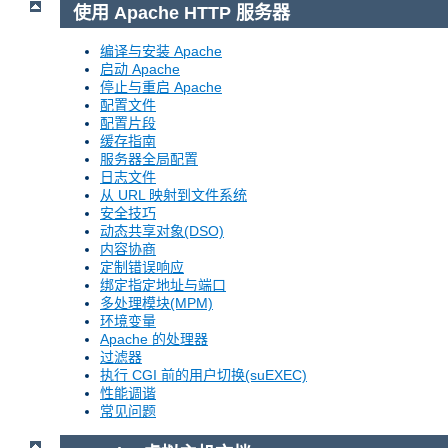
使用 Apache HTTP 服务器
编译与安装 Apache
启动 Apache
停止与重启 Apache
配置文件
配置片段
缓存指南
服务器全局配置
日志文件
从 URL 映射到文件系统
安全技巧
动态共享对象(DSO)
内容协商
定制错误响应
绑定指定地址与端口
多处理模块(MPM)
环境变量
Apache 的处理器
过滤器
执行 CGI 前的用户切换(suEXEC)
性能调谐
常见问题