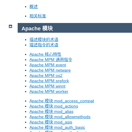
概述
相关标准
Apache 模块
描述模块的术语
描述指令的术语
Apache 核心特性
Apache MPM 通用指令
Apache MPM event
Apache MPM netware
Apache MPM os2
Apache MPM prefork
Apache MPM winnt
Apache MPM worker
Apache 模块 mod_access_compat
Apache 模块 mod_actions
Apache 模块 mod_alias
Apache 模块 mod_allowmethods
Apache 模块 mod_asis
Apache 模块 mod_auth_basic