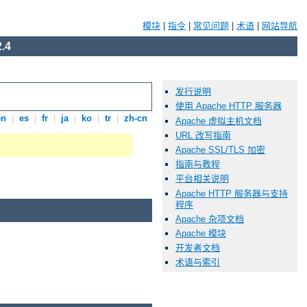
模块
|
指令
|
常见问题
|
术语
|
网站导航
.4
发行说明
使用 Apache HTTP 服务器
en
|
es
|
fr
|
ja
|
ko
|
tr
|
zh-cn
Apache 虚拟主机文档
URL 改写指南
Apache SSL/TLS 加密
指南与教程
平台相关说明
Apache HTTP 服务器与支持
程序
Apache 杂项文档
Apache 模块
开发者文档
术语与索引