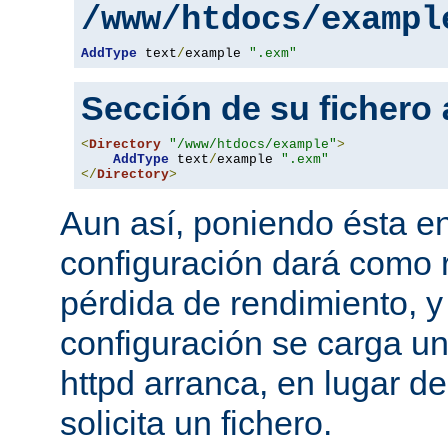
/www/htdocs/exampl
AddType
 text
/
example 
".exm"
Sección de su fichero
<
Directory
"/www/htdocs/example"
>
AddType
 text
/
example 
".exm"
</
Directory
>
Aun así, poniendo ésta en
configuración dará como 
pérdida de rendimiento, y
configuración se carga u
httpd arranca, en lugar d
solicita un fichero.