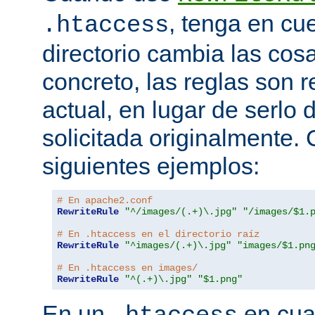
, tenga en cu
.htaccess
directorio cambia las cos
concreto, las reglas son re
actual, en lugar de serlo 
solicitada originalmente.
siguientes ejemplos:
# En apache2.conf
RewriteRule
"^/images/(.+)\.jpg"
"/images/$1.
# En .htaccess en el directorio raíz
RewriteRule
"^images/(.+)\.jpg"
"images/$1.pn
# En .htaccess en images/
RewriteRule
"^(.+)\.jpg"
"$1.png"
En un
en cual