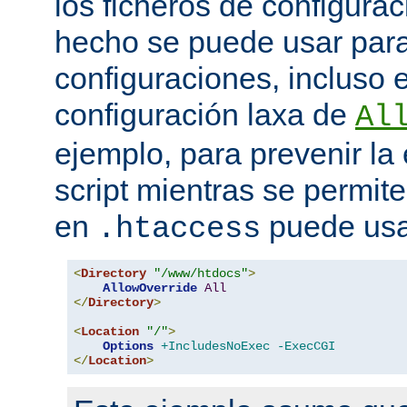
los ficheros de configurac
hecho se puede usar para 
configuraciones, incluso 
configuración laxa de
Al
ejemplo, para prevenir la
script mientras se permite
en
puede usa
.htaccess
<
Directory
"/www/htdocs"
>
AllowOverride
All
</
Directory
>
<
Location
"/"
>
Options
+IncludesNoExec
-ExecCGI
</
Location
>