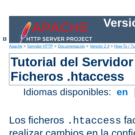
Versi
Apache
>
Servidor HTTP
>
Documentación
>
Versión 2.4
>
How-To / Tu
Tutorial del Servid
Ficheros .htaccess
Idiomas disponibles:
en
Los ficheros
fac
.htaccess
realizar cambios en la conf