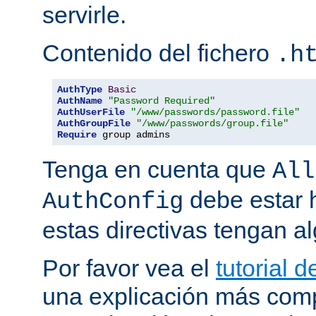
servirle.
Contenido del fichero
.h
AuthType
Basic
AuthName
"Password Required"
AuthUserFile
"/www/passwords/password.file"
AuthGroupFile
"/www/passwords/group.file"
Require
 group admins
Tenga en cuenta que
All
debe estar h
AuthConfig
estas directivas tengan al
Por favor vea el
tutorial 
una explicación más comp