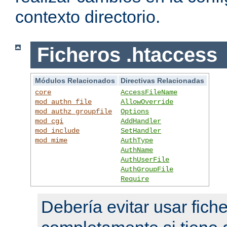
contexto directorio.
Ficheros .htaccess
Módulos Relacionados
Directivas Relacionadas
core
AccessFileName
mod_authn_file
AllowOverride
mod_authz_groupfile
Options
mod_cgi
AddHandler
mod_include
SetHandler
mod_mime
AuthType
AuthName
AuthUserFile
AuthGroupFile
Require
Debería evitar usar fich