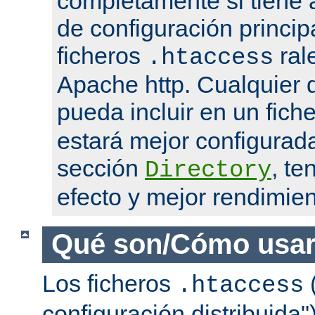
completamente si tiene 
de configuración princip
ficheros
ral
.htaccess
Apache http. Cualquier d
pueda incluir en un fich
estará mejor configurad
sección
, te
Directory
efecto y mejor rendimien
Qué son/Cómo usar
Los ficheros
(
.htaccess
configuración distribuida"