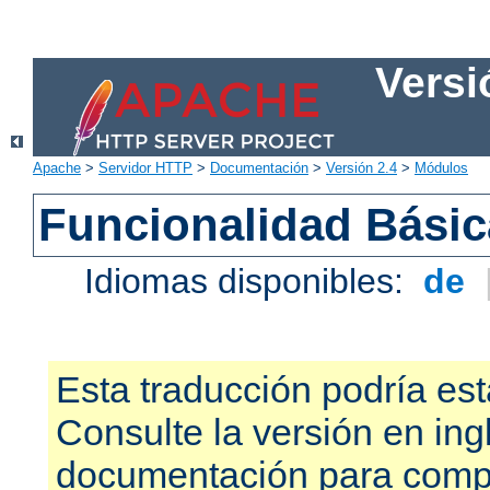
Versi
Apache
>
Servidor HTTP
>
Documentación
>
Versión 2.4
>
Módulos
Funcionalidad Bási
Idiomas disponibles:
de
Esta traducción podría est
Consulte la versión en ing
documentación para compr