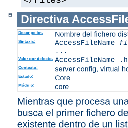
</Files>
Directiva
AccessFi
Nombre del fichero dis
Descripción:
AccessFileName
fi
Sintaxis:
...
AccessFileName .h
Valor por defecto:
server config, virtual h
Contexto:
Core
Estado:
core
Módulo:
Mientras que procesa una 
busca el primer fichero d
existente dentro de un li