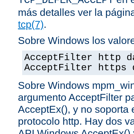
TCP_DEFER_ACCEPT
más detalles ver la pági
tcp(7)
.
Sobre Windows los valore
AcceptFilter http d
AcceptFilter https 
Sobre Windows mpm_winnt
argumento AcceptFilter p
AcceptEx(), y no soporta e
protocolo http. Hay dos va
API Windows AcceptEx() 