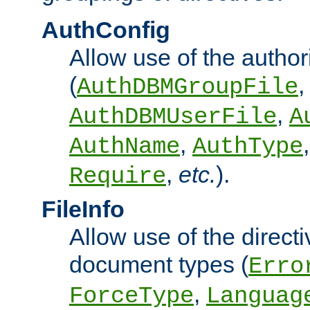
AuthConfig
Allow use of the author
(
,
AuthDBMGroupFile
,
AuthDBMUserFile
A
,
AuthName
AuthType
,
etc.
).
Require
FileInfo
Allow use of the directi
document types (
Erro
,
ForceType
Languag