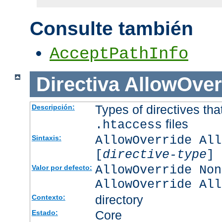
Consulte también
AcceptPathInfo
Directiva
AllowOver
Types of directives tha
Descripción:
files
.htaccess
AllowOverride All
Sintaxis:
[
directive-type
] 
AllowOverride Non
Valor por defecto:
AllowOverride All
directory
Contexto:
Core
Estado: