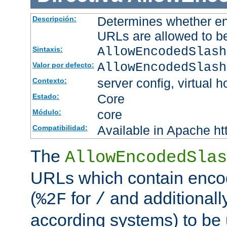
Determines whether en
Descripción:
URLs are allowed to b
AllowEncodedSlash
Sintaxis:
AllowEncodedSlash
Valor por defecto:
server config, virtual h
Contexto:
Core
Estado:
core
Módulo:
Available in Apache ht
Compatibilidad:
The
AllowEncodedSlas
URLs which contain enco
(
for
and additionall
%2F
/
according systems) to be