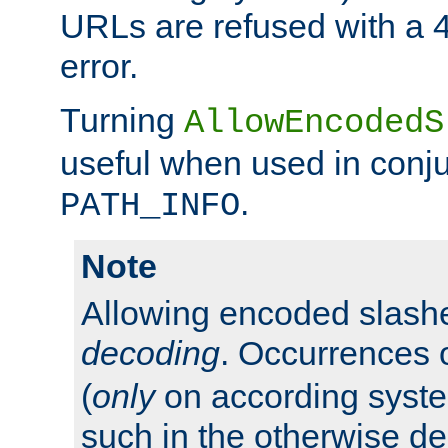
URLs are refused with a 
error.
Turning
AllowEncodedS
useful when used in conju
.
PATH_INFO
Note
Allowing encoded slas
decoding
. Occurrences 
(
only
on according system
such in the otherwise d