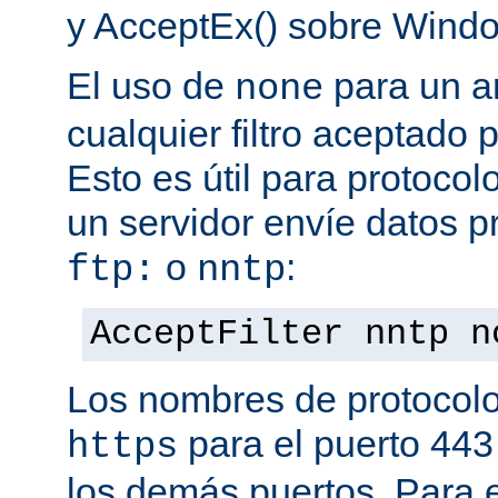
y AcceptEx() sobre Wind
El uso de
para un a
none
cualquier filtro aceptado 
Esto es útil para protoco
un servidor envíe datos p
o
:
ftp:
nntp
AcceptFilter nntp n
Los nombres de protocolo
para el puerto 443
https
los demás puertos. Para e