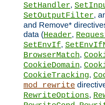
,
SetHandler
SetInp
, 
SetOutputFilter
and Remove* directive
data (
,
Header
Reques
,
SetEnvIf
SetEnvIf
,
BrowserMatch
Cook
,
CookieDomain
Cook
,
CookieTracking
Co
directi
mod_rewrite
,
RewriteOptions
Re
,