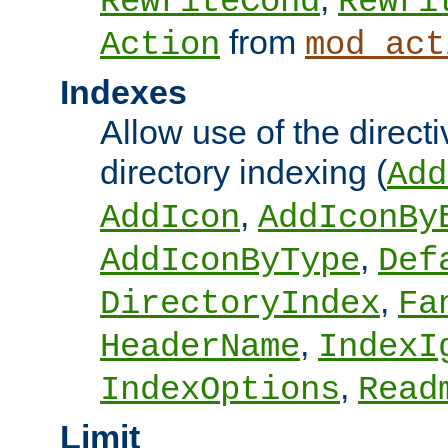
RewriteCond
Rewri
from
Action
mod_act
Indexes
Allow use of the directi
directory indexing (
Add
,
AddIcon
AddIconBy
,
AddIconByType
Def
,
DirectoryIndex
Fa
,
HeaderName
IndexI
,
IndexOptions
Read
Limit