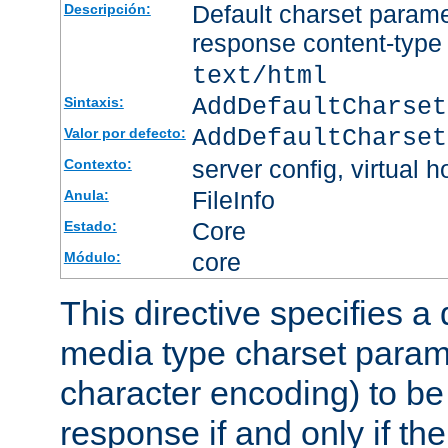
Default charset param
Descripción:
response content-type
text/html
AddDefaultCharset
Sintaxis:
AddDefaultCharset
Valor por defecto:
server config, virtual h
Contexto:
FileInfo
Anula:
Core
Estado:
core
Módulo:
This directive specifies a 
media type charset param
character encoding) to be
response if and only if th