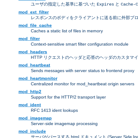
ユーザの指定した基準に基づいた
と
Expires
Cache-C
mod_ext_filter
レスポンスのボディをクライアントに送る前に外部プ
mod_file_cache
Caches a static list of files in memory
mod_filter
Context-sensitive smart filter configuration module
mod_headers
HTTP リクエストのヘッダと応答のヘッダのカスタマ
mod_heartbeat
Sends messages with server status to frontend proxy
mod_heartmonitor
Centralized monitor for mod_heartbeat origin servers
mod_http2
Support for the HTTP/2 transport layer
mod_ident
RFC 1413 ident lookups
mod_imagemap
Server-side imagemap processing
mod_include
サーバがパースする html ドキュメント (Server Side Incl