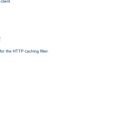
client
理
r the HTTP caching filter.