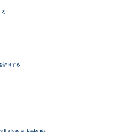
する
スを許可する
eve the load on backends