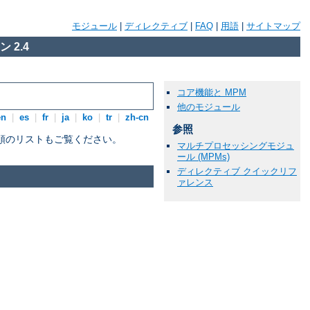
モジュール
|
ディレクティブ
|
FAQ
|
用語
|
サイトマップ
 2.4
コア機能と MPM
他のモジュール
en
|
es
|
fr
|
ja
|
ko
|
tr
|
zh-cn
参照
順のリストもご覧ください。
マルチプロセッシングモジュ
ール (MPMs)
ディレクティブ クイックリフ
ァレンス