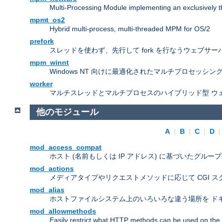
Multi-Processing Module implementing an exclusively 
mpmt_os2
Hybrid multi-process, multi-threaded MPM for OS/2
prefork
スレッドを使わず、先行して fork を行なうウェブサー
mpm_winnt
Windows NT 向けに最適化されたマルチプロセッシン
worker
マルチスレッドとマルチプロセスのハイブリッド型 ウ
他のモジュール
A
|
B
|
C
|
D
mod_access_compat
ホスト (名前もしくは IP アドレス) に基づいたグルー
mod_actions
メディアタイプやリクエストメソッドに応じて CGI 
mod_alias
ホストファイルシステム上のいろいろな違う場所を ドキ
mod_allowmethods
Easily restrict what HTTP methods can be used on the