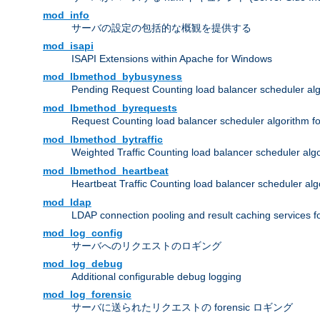
mod_info
サーバの設定の包括的な概観を提供する
mod_isapi
ISAPI Extensions within Apache for Windows
mod_lbmethod_bybusyness
Pending Request Counting load balancer scheduler alg
mod_lbmethod_byrequests
Request Counting load balancer scheduler algorithm f
mod_lbmethod_bytraffic
Weighted Traffic Counting load balancer scheduler alg
mod_lbmethod_heartbeat
Heartbeat Traffic Counting load balancer scheduler alg
mod_ldap
LDAP connection pooling and result caching services 
mod_log_config
サーバへのリクエストのロギング
mod_log_debug
Additional configurable debug logging
mod_log_forensic
サーバに送られたリクエストの forensic ロギング