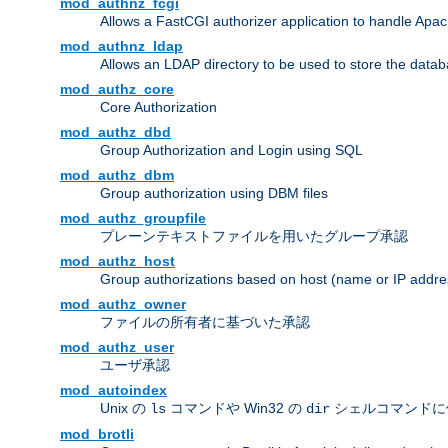
mod_authnz_fcgi
Allows a FastCGI authorizer application to handle Apac
mod_authnz_ldap
Allows an LDAP directory to be used to store the datab
mod_authz_core
Core Authorization
mod_authz_dbd
Group Authorization and Login using SQL
mod_authz_dbm
Group authorization using DBM files
mod_authz_groupfile
プレーンテキストファイルを用いたグループ承認
mod_authz_host
Group authorizations based on host (name or IP addre
mod_authz_owner
ファイルの所有者に基づいた承認
mod_authz_user
ユーザ承認
mod_autoindex
Unix の
コマンドや Win32 の
シェルコマンドに
ls
dir
mod_brotli