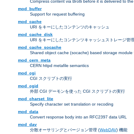
Compress content via Brotli before it is delivered to the 
mod_buffer
Support for request buffering
mod_cache
URI をキーにしたコンテンツのキャッシュ
mod_cache_disk
URI をキーにしたコンテンツキャッシュストレージ管
mod_cache_socache
Shared object cache (socache) based storage module fo
mod_cern_meta
CERN httpd metafile semantics
mod_cgi
CGI スクリプトの実行
mod_cgid
外部 CGI デーモンを使った CGI スクリプトの実行
mod_charset_lite
Specify character set translation or recoding
mod_data
Convert response body into an RFC2397 data URL
mod_dav
分散オーサリングとバージョン管理 (
WebDAV
) 機能