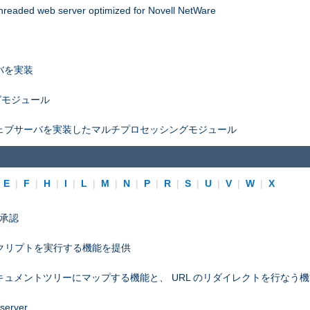
threaded web server optimized for Novell NetWare
バを実装
グモジュール
ェブサーバを実装したマルチプロセッシングモジュール
|
E
|
F
|
H
|
I
|
L
|
M
|
N
|
P
|
R
|
S
|
U
|
V
|
W
|
X
プ承認
スクリプトを実行する機能を提供
ュメントツリーにマップする機能と、 URL のリダイレクトを行なう
 server