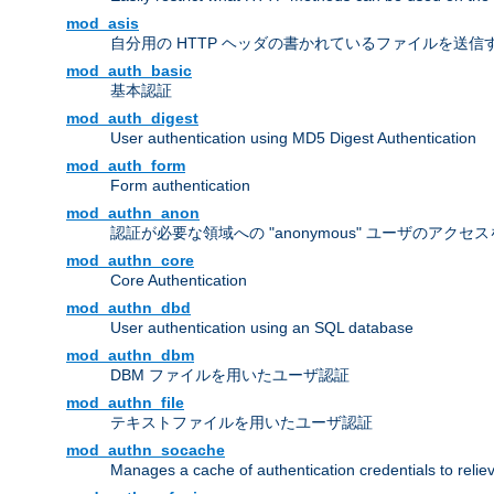
mod_asis
自分用の HTTP ヘッダの書かれているファイルを送信
mod_auth_basic
基本認証
mod_auth_digest
User authentication using MD5 Digest Authentication
mod_auth_form
Form authentication
mod_authn_anon
認証が必要な領域への "anonymous" ユーザのアクセ
mod_authn_core
Core Authentication
mod_authn_dbd
User authentication using an SQL database
mod_authn_dbm
DBM ファイルを用いたユーザ認証
mod_authn_file
テキストファイルを用いたユーザ認証
mod_authn_socache
Manages a cache of authentication credentials to reli