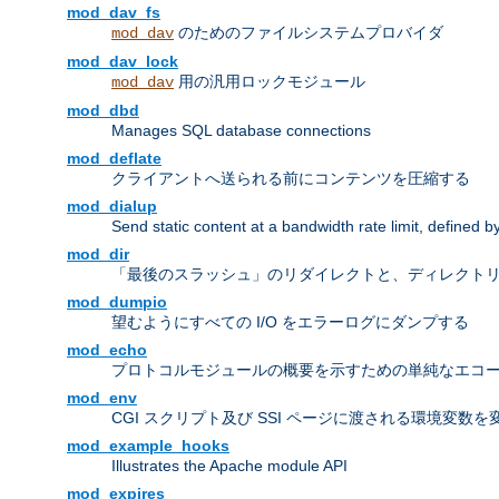
mod_dav_fs
のためのファイルシステムプロバイダ
mod_dav
mod_dav_lock
用の汎用ロックモジュール
mod_dav
mod_dbd
Manages SQL database connections
mod_deflate
クライアントへ送られる前にコンテンツを圧縮する
mod_dialup
Send static content at a bandwidth rate limit, defined
mod_dir
「最後のスラッシュ」のリダイレクトと、ディレクトリ
mod_dumpio
望むようにすべての I/O をエラーログにダンプする
mod_echo
プロトコルモジュールの概要を示すための単純なエコ
mod_env
CGI スクリプト及び SSI ページに渡される環境変数
mod_example_hooks
Illustrates the Apache module API
mod_expires