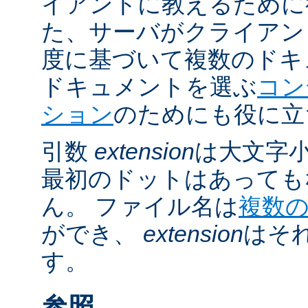
イアントに教えるために
た、サーバがクライアントの 
度に基づいて複数のドキ
ドキュメントを選ぶ
コン
ション
のためにも役に立
引数
extension
は大文字
最初のドットはあっても
ん。 ファイル名は
複数
ができ、
extension
はそ
す。
参照