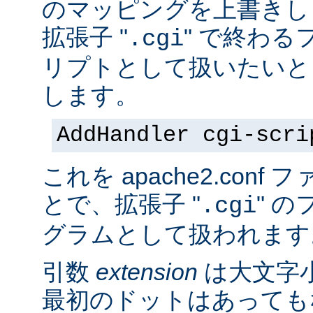
のマッピングを上書きし
拡張子 "
" で終わる
.cgi
リプトとして扱いたいと
します。
AddHandler cgi-scri
これを apache2.con
とで、拡張子 "
" の
.cgi
グラムとして扱われます
引数
extension
は大文字
最初のドットはあっても