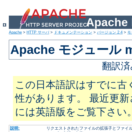
Apach
Apache
>
HTTP サーバ
>
ドキュメンテーション
>
バージョン 2.4
>
モ
Apache モジュール m
翻訳済
この日本語訳はすでに古
性があります。 最近更
には英語版をご覧下さい
説明:
リクエストされたファイルの拡張子とファイルの振