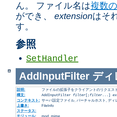
ん。 ファイル名は
複数
ができ、
extension
はそ
す。
参照
SetHandler
AddInputFilter
ディ
説明:
ファイルの拡張子をクライアントのリクエスト
構文:
AddInputFilter
filter
[;
filter
...]
ex
コンテキスト:
サーバ設定ファイル, バーチャルホスト, ディレクトリ
上書き:
FileInfo
ステータス:
モジュール:
mod_mime