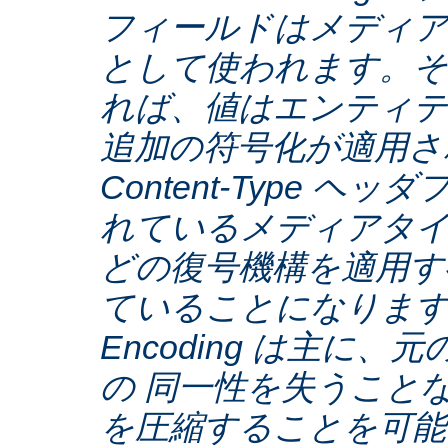
フィールドはメディア
として使われます。そ
れば、値はエンティテ
追加の符号化が適用さ
Content-Type ヘ
れているメディアタ
どの復号機構を適用す
ていることになります。C
Encoding は主に
の 同一性を失うこと
を圧縮することを可能