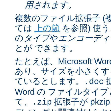
用されます。
複数のファイル拡張子 (
ては
上の節
を参照) 使
の
タイプ
や
エンコーディ
とが できます。
たとえば、Microsoft 
あり、サイズを小さくするた
ているとします。
拡
.doc
Word の ファイルタ
て、
拡張子が pkz
.zip