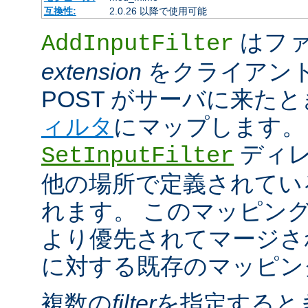
互換性:
2.0.26 以降で使用可能
はファ
AddInputFilter
extension
をクライアン
POST がサーバに来た
ィルタ
にマップします。
ディレ
SetInputFilter
他の場所で定義されてい
れます。 このマッピン
より優先されてマージさ
に対する既存のマッピン
複数の
filter
を指定すると