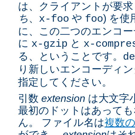
は、クライアントが要求し
ち
、
や
) を
x-foo
foo
に、この二つのエンコー
に
と
x-gzip
x-compre
る、ということです。
de
り新しいエンコーディン
指定してください。
引数
extension
は大文字
最初のドットはあっても
ん。 ファイル名は
複数
ができ、
extension
はそ