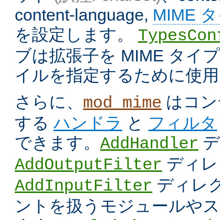
content-language,
MIME 
を設定します。
TypesCon
ブは拡張子を MIME タ
イルを指定するために使用
さらに、
はコン
mod_mime
する
ハンドラ
と
フィルタ
できます。
デ
AddHandler
ディレ
AddOutputFilter
ディレク
AddInputFilter
ントを扱うモジュールやス