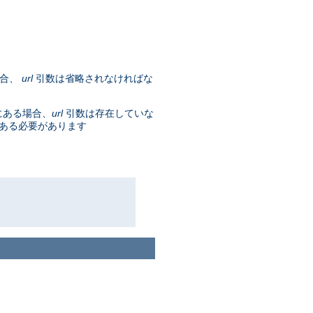
場合、
url
引数は省略されなければな
にある場合、
url
引数は存在していな
である必要があります