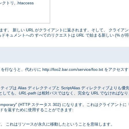
, .htaccess
マップします。 新しい URL がクライアントに返されます。そして、 クラ
まるドキュメントへの すべてのリクエストは
URL
で始まる新しい (% が符
クエストを行なうと、代わりに http://foo2.bar.com/service/foo.txt
ブは Alias ディレクティブと ScriptAlias ディレクティブよりも優先さ
としても、
URL-path
は相対パスではなく、完全な URL でなければな
orary" (HTTP ステータス 302) になります。これはクライアン
コードを返すために使用することができます:
ます。 これはリソースが永久に移動したということを意味します。