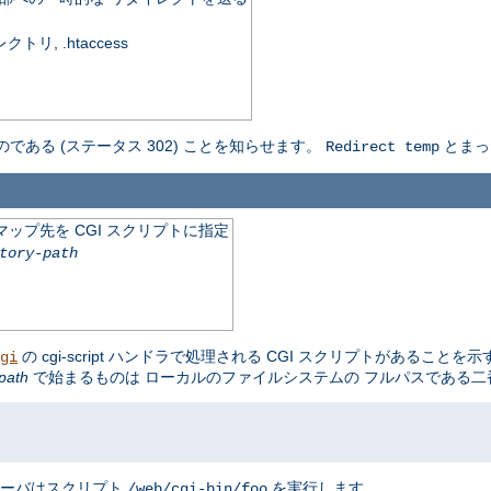
, .htaccess
のである (ステータス 302) ことを知らせます。
とまっ
Redirect temp
ップ先を CGI スクリプトに指定
tory-path
の cgi-script ハンドラで処理される CGI スクリプトがあることを
gi
path
で始まるものは ローカルのファイルシステムの フルパスである
サーバはスクリプト
を実行します。
/web/cgi-bin/foo