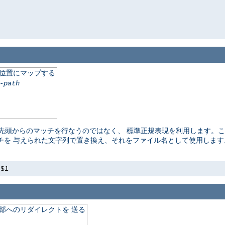
の位置にマップする
-path
頭からのマッチを行なうのではなく、 標準正規表現を利用します。ここ
チを 与えられた文字列で置き換え、それをファイル名として使用しま
s$1
外部へのリダイレクトを 送る