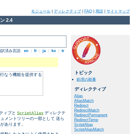
モジュール
|
ディレクティブ
|
FAQ
|
用語
|
サイトマップ
 2.4
翻訳済み言語:
en
|
fr
|
ja
|
ko
|
tr
トピック
を行なう機能を提供する
処理の順番
ディレクティブ
Alias
AliasMatch
Redirect
RedirectMatch
ティブと
ディレクテ
ScriptAlias
RedirectPermanent
ュメントツリーの一部として 送ら
RedirectTemp
果があります。
ScriptAlias
ScriptAliasMatch