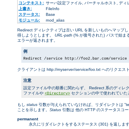
コンテキスト:
サーバ設定ファイル, バーチャルホスト, ディレクトリ
上書き:
FileInfo
ステータス:
Base
モジュール:
mod_alias
Redirect ディレクティブは古い URL を新しいものへ
得しようとします。
URL-path
(% が復号された) パスで始
エラーが返されます。
例
Redirect /service http://foo2.bar.com/service
クライアントは http://myserver/service/foo.txt へのリ
注意
設定ファイル中の順番に関わらず、 Redirect 系のディレクティ
ファイルや
セクションの中で使われていた
<Directory>
もし
status
引数が与えられていなければ、リダイレクトは "temp
ことを示します。
Status
引数は 他の HTTP のステータス
permanent
永久にリダイレクトをするステータス (301) を返し