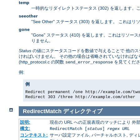
temp
一時的なリダイレクトステータス (302) を返します
seeother
"See Other" ステータス (303) を返します。
gone
"Gone" ステータス (410) を返します。これは
りません。
Status
の値にステータスコードを数値で与えることで 他のステー
ければいけません。 その他の場合は省略されていなければなり
(http_protocol.c の関数
を見てくださ
send_error_response
例:
例
Redirect permanent /one http://example.com/tw
Redirect 303 /three http://example.com/other
RedirectMatch
ディレクティブ
説明:
現在の URL への正規表現のマッチにより 
構文:
RedirectMatch [
status
]
regex
URL
コンテキスト:
サーバ設定ファイル, バーチャルホスト, ディレクトリ