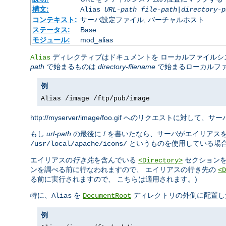
構文:
Alias
URL-path
file-path
|
directory-p
コンテキスト:
サーバ設定ファイル, バーチャルホスト
ステータス:
Base
モジュール:
mod_alias
ディレクティブはドキュメントを ローカルファイル
Alias
path
で始まるものは
directory-filename
で始まるローカルフ
例
Alias /image /ftp/pub/image
http://myserver/image/foo.gif へのリクエストに対して、サーバ
もし
url-path
の最後に / を書いたなら、サーバがエイリアス
というものを使用している場
/usr/local/apache/icons/
エイリアスの
行き先
を含んでいる
セクションを
<Directory>
ンを調べる前に行なわれますので、 エイリアスの行き先の
<D
る前に実行されますので、 こちらは適用されます。)
特に、
を
ディレクトリの外側に配置し
Alias
DocumentRoot
例