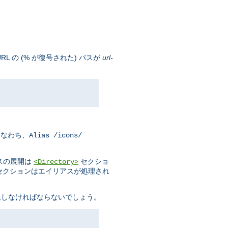
 の (% が復号された) パスが
url-
すなわち、
Alias /icons/
スの展開は
セクショ
<Directory>
セクションはエイリアスが処理され
限しなければならないでしょう。