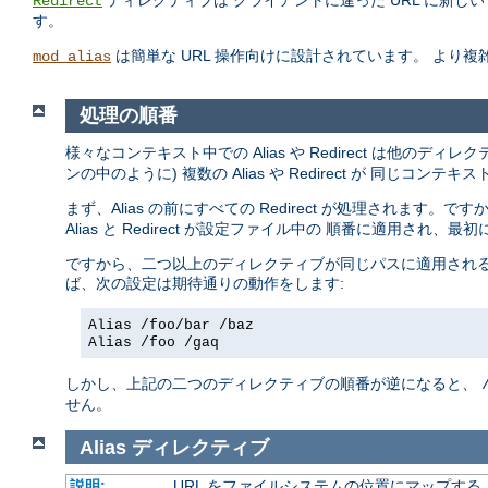
ディレクティブは クライアントに違った URL に新
Redirect
す。
は簡単な URL 操作向けに設計されています。 より
mod_alias
処理の順番
様々なコンテキスト中での Alias や Redirect は他のデ
ンの中のように) 複数の Alias や Redirect が 同じ
まず、Alias の前にすべての Redirect が処理されます。です
Alias と Redirect が設定ファイル中の 順番に適用され
ですから、二つ以上のディレクティブが同じパスに適用される
ば、次の設定は期待通りの動作をします:
Alias /foo/bar /baz
Alias /foo /gaq
しかし、上記の二つのディレクティブの順番が逆になると、
せん。
Alias
ディレクティブ
説明:
URL をファイルシステムの位置にマップする