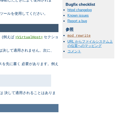
に移動したときによく使用されま
Bugfix checklist
httpd changelog
ツールを使用してください。
Known issues
Report a bug
参照
mod_rewrite
、(例えば
セクショ
<VirtualHost>
URL からファイルシステム上
の位置へのマッピング
s は決して適用されません。次に、
コメント
スを先に書く 必要があります。例え
は 決して適用されることはありま