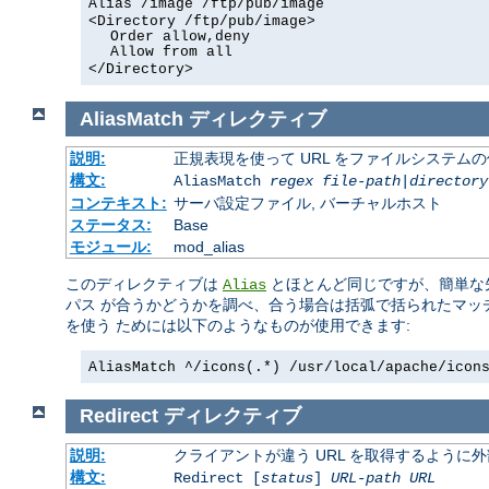
Alias /image /ftp/pub/image
<Directory /ftp/pub/image>
Order allow,deny
Allow from all
</Directory>
AliasMatch
ディレクティブ
説明:
正規表現を使って URL をファイルシステム
構文:
AliasMatch
regex
file-path
|
directory
コンテキスト:
サーバ設定ファイル, バーチャルホスト
ステータス:
Base
モジュール:
mod_alias
このディレクティブは
とほとんど同じですが、簡単な先
Alias
パス が合うかどうかを調べ、合う場合は括弧で括られたマッ
を使う ためには以下のようなものが使用できます:
AliasMatch ^/icons(.*) /usr/local/apache/icon
Redirect
ディレクティブ
説明:
クライアントが違う URL を取得するように
構文:
Redirect [
status
]
URL-path
URL