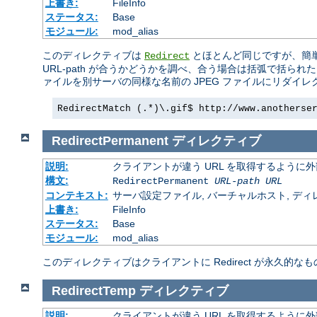
上書き:
FileInfo
ステータス:
Base
モジュール:
mod_alias
このディレクティブは
とほとんど同じですが、簡
Redirect
URL-path が合うかどうかを調べ、合う場合は括弧で括ら
ァイルを別サーバの同様な名前の JPEG ファイルにリダイ
RedirectMatch (.*)\.gif$ http://www.anotherse
RedirectPermanent
ディレクティブ
説明:
クライアントが違う URL を取得するように
構文:
RedirectPermanent
URL-path
URL
コンテキスト:
サーバ設定ファイル, バーチャルホスト, ディレクトリ
上書き:
FileInfo
ステータス:
Base
モジュール:
mod_alias
このディレクティブはクライアントに Redirect が永久的なも
RedirectTemp
ディレクティブ
説明:
クライアントが違う URL を取得するように