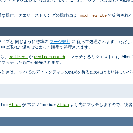
しいリクエストを送るように指示します。これは、 リソースが新しい場所
複雑な操作、クエリーストリングの操作には、
で提供される
mod_rewrite
ィレクティブと 同じように標準の
マージ規則
に 従って処理されます。ただし
コンテキスト中に現れた場合は決まった順番で処理されます。
から、
か
にマッチするリクエストには Alia
Redirect
RedirectMatch
、最初にマッチしたものが優先されます。
ときは、 すべてのディレクティブの効果を得るためにはより詳しいパ
が 常に
より先にマッチしますので、後者
/foo
Alias
/foo/bar
Alias