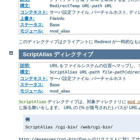
構文:
RedirectTemp
URL-path
URL
コンテキスト:
サーバ設定ファイル, バーチャルホスト, ディレクトリ
上書き:
FileInfo
ステータス:
Base
モジュール:
mod_alias
このディレクティブはクライアントに Redirect が一時的なも
ScriptAlias
ディレクティブ
説明:
URL をファイルシステムの位置へマップし、マ
構文:
ScriptAlias
URL-path
file-path
|
direc
コンテキスト:
サーバ設定ファイル, バーチャルホスト
ステータス:
Base
モジュール:
mod_alias
ディレクティブは、対象ディレクトリに
ScriptAlias
mod_c
じ振る舞いをします。 URL の (% が復号された) パスが
URL-
例
ScriptAlias /cgi-bin/ /web/cgi-bin/
へのリクエストに対して
http://myserver/cgi-bin/foo