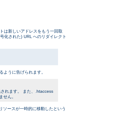
イアントは新しいアドレスをもう一回取
号化された) URL へのリダイレクト
 をアクセスするように告げられます。
れます。 また、.htaccess
りません。
トに リソースが一時的に移動したという