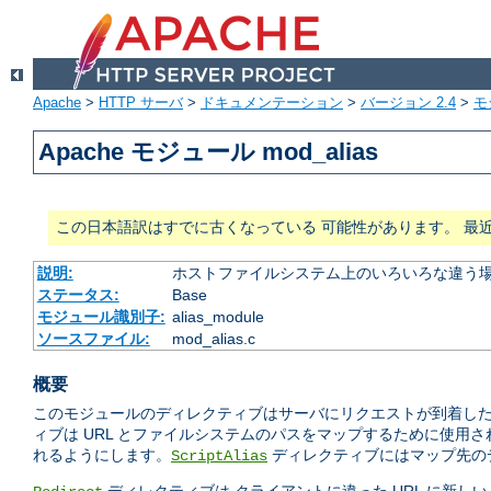
Apache
>
HTTP サーバ
>
ドキュメンテーション
>
バージョン 2.4
>
モ
Apache モジュール mod_alias
この日本語訳はすでに古くなっている 可能性があります。 最
説明:
ホストファイルシステム上のいろいろな違う場
ステータス:
Base
モジュール識別子:
alias_module
ソースファイル:
mod_alias.c
概要
このモジュールのディレクティブはサーバにリクエストが到着したと
ィブは URL とファイルシステムのパスをマップするために使用
れるようにします。
ディレクティブにはマップ先のデ
ScriptAlias