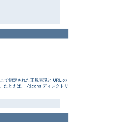
で指定された正規表現と URL の
す。たとえば、
ディレクトリ
/icons