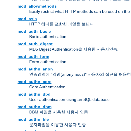
mod_allowmethods
Easily restrict what HTTP methods can be used on the
mod_asis
HTTP 헤더를 포함한 파일을 보낸다
mod_auth_basic
Basic authentication
mod_auth_digest
MD5 Digest Authentication을 사용한 사용자인증.
mod_auth_form
Form authentication
mod_authn_anon
인증영역에 "익명(anonymous)" 사용자의 접근을 허용
mod_authn_core
Core Authentication
mod_authn_dbd
User authentication using an SQL database
mod_authn_dbm
DBM 파일을 사용한 사용자 인증
mod_authn_file
문자파일을 이용한 사용자 인증