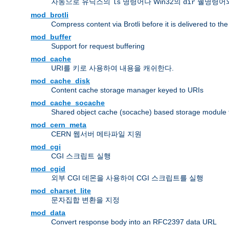
자동으로 유닉스의
명령어나 Win32의
쉘명령어와
ls
dir
mod_brotli
Compress content via Brotli before it is delivered to the 
mod_buffer
Support for request buffering
mod_cache
URI를 키로 사용하여 내용을 캐쉬한다.
mod_cache_disk
Content cache storage manager keyed to URIs
mod_cache_socache
Shared object cache (socache) based storage module fo
mod_cern_meta
CERN 웹서버 메타파일 지원
mod_cgi
CGI 스크립트 실행
mod_cgid
외부 CGI 데몬을 사용하여 CGI 스크립트를 실행
mod_charset_lite
문자집합 변환을 지정
mod_data
Convert response body into an RFC2397 data URL