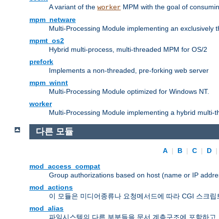
A variant of the
MPM with the goal of consuming
worker
mpm_netware
Multi-Processing Module implementing an exclusively 
mpmt_os2
Hybrid multi-process, multi-threaded MPM for OS/2
prefork
Implements a non-threaded, pre-forking web server
mpm_winnt
Multi-Processing Module optimized for Windows NT.
worker
Multi-Processing Module implementing a hybrid multi-
다른 모듈
A
|
B
|
C
|
D
mod_access_compat
Group authorizations based on host (name or IP addre
mod_actions
이 모듈은 미디어종류나 요청메서드에 따라 CGI 스크립
mod_alias
파일시스템의 다른 부분들을 문서 계층구조에 포함하고,