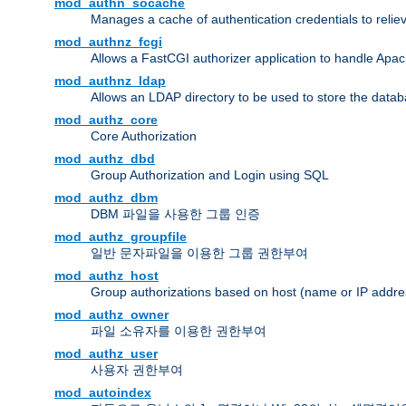
mod_authn_socache
Manages a cache of authentication credentials to reli
mod_authnz_fcgi
Allows a FastCGI authorizer application to handle Apac
mod_authnz_ldap
Allows an LDAP directory to be used to store the datab
mod_authz_core
Core Authorization
mod_authz_dbd
Group Authorization and Login using SQL
mod_authz_dbm
DBM 파일을 사용한 그룹 인증
mod_authz_groupfile
일반 문자파일을 이용한 그룹 권한부여
mod_authz_host
Group authorizations based on host (name or IP addre
mod_authz_owner
파일 소유자를 이용한 권한부여
mod_authz_user
사용자 권한부여
mod_autoindex