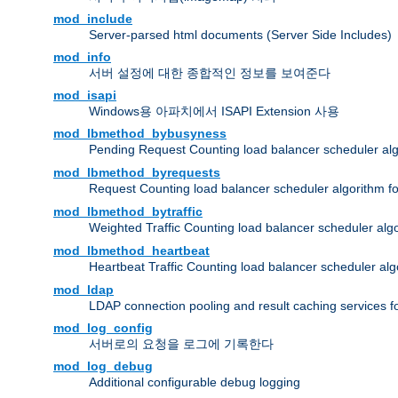
mod_include
Server-parsed html documents (Server Side Includes)
mod_info
서버 설정에 대한 종합적인 정보를 보여준다
mod_isapi
Windows용 아파치에서 ISAPI Extension 사용
mod_lbmethod_bybusyness
Pending Request Counting load balancer scheduler alg
mod_lbmethod_byrequests
Request Counting load balancer scheduler algorithm f
mod_lbmethod_bytraffic
Weighted Traffic Counting load balancer scheduler alg
mod_lbmethod_heartbeat
Heartbeat Traffic Counting load balancer scheduler alg
mod_ldap
LDAP connection pooling and result caching services 
mod_log_config
서버로의 요청을 로그에 기록한다
mod_log_debug
Additional configurable debug logging