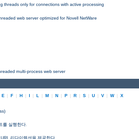
 threads only for connections with active processing
threaded web server optimized for Novell NetWare
threaded multi-process web server
|
E
|
F
|
H
|
I
|
L
|
M
|
N
|
P
|
R
|
S
|
U
|
V
|
W
|
X
ss)
트를 실행한다.
 URL 리다이렉션을 제공한다