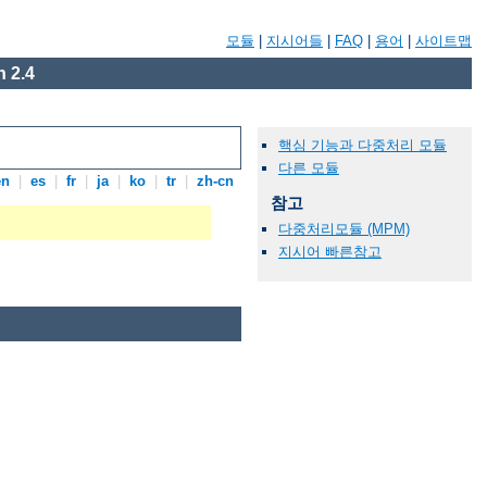
모듈
|
지시어들
|
FAQ
|
용어
|
사이트맵
 2.4
핵심 기능과 다중처리 모듈
다른 모듈
en
|
es
|
fr
|
ja
|
ko
|
tr
|
zh-cn
참고
다중처리모듈 (MPM)
지시어 빠른참고