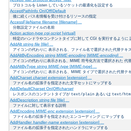
プロトコルを Listen しているソケットの最適化を設定する
AcceptPathInfo On|Off|Default
後に続くパス名情報を受け付けるリソースの指定
AccessFileName
filename
[
filename
] ...
分散設定ファイルの名前
Action
action-type
cgi-script
[virtual]
特定のハンドラやコンテントタイプに対して CGI を実行するように 
AddAlt
string
file
[
file
] ...
アイコンの代わりに 表示される、ファイル名で選択された代替テキ
AddAltByEncoding
string
MIME-encoding
[
MIME-encoding
] ...
アイコンの代わりに表示される、MIME 符号化方法で選択された 代
AddAltByType
string
MIME-type
[
MIME-type
] ...
アイコンの代わりに 表示される、MIME タイプで選択された代替テ
AddCharset
charset
extension
[
extension
] ...
ファイル名の拡張子を指定された文字セットにマップする
AddDefaultCharset On|Off|
charset
レスポンスのコンテントタイプが
あるいは
text/plain
text/htm
AddDescription
string
file
[
file
] ...
ファイルに対して表示する説明
AddEncoding
MIME-enc
extension
[
extension
] ...
ファイル名の拡張子を指定されたエンコーディング にマップする
AddHandler
handler-name
extension
[
extension
] ...
ファイル名の拡張子を指定されたハンドラにマップする