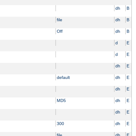
dh
B
file
dh
B
Off
dh
B
d
E
d
E
dh
E
default
dh
E
dh
E
MD5
dh
E
dh
E
300
dh
E
file
dh
E