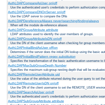
AuthLDAPCompareAsUser on|off
Use the authenticated user's credentials to perform authorization co
AuthLDAPCompareDNOnServer on|off
Use the LDAP server to compare the DNs
AuthLDAPDereferenceAliases never|searching|finding|always
When will the module de-reference aliases
AuthLDAPGroupAttribute
attribute
LDAP attributes used to identify the user members of groups.
AuthLDAPGroupAttributeIsDN on|off
Use the DN of the client username when checking for group members
AuthLDAPInitialBindAsUser off|on
Determines if the server does the initial DN lookup using the basic a
AuthLDAPInitialBindPattern
regex
substitution
Specifies the transformation of the basic authentication username to
AuthLDAPMaxSubGroupDepth
Number
Specifies the maximum sub-group nesting depth that will be evaluated
AuthLDAPRemoteUserAttribute uid
Use the value of the attribute returned during the user query to se
AuthLDAPRemoteUserIsDN on|off
Use the DN of the client username to set the REMOTE_USER environ
AuthLDAPSearchAsUser on|off
Use the authenticated user's credentials to perform authorization sea
AuthLDAPSubGroupAttribute
attribute