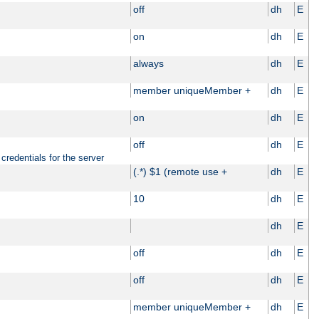
off
dh
E
on
dh
E
always
dh
E
member uniqueMember +
dh
E
on
dh
E
off
dh
E
credentials for the server
(.*) $1 (remote use +
dh
E
10
dh
E
dh
E
off
dh
E
off
dh
E
member uniqueMember +
dh
E