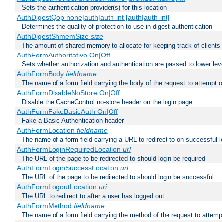
Sets the authentication provider(s) for this location
AuthDigestQop none|auth|auth-int [auth|auth-int]
Determines the quality-of-protection to use in digest authentication
AuthDigestShmemSize
size
The amount of shared memory to allocate for keeping track of clients
AuthFormAuthoritative On|Off
Sets whether authorization and authentication are passed to lower le
AuthFormBody
fieldname
The name of a form field carrying the body of the request to attempt 
AuthFormDisableNoStore On|Off
Disable the CacheControl no-store header on the login page
AuthFormFakeBasicAuth On|Off
Fake a Basic Authentication header
AuthFormLocation
fieldname
The name of a form field carrying a URL to redirect to on successful l
AuthFormLoginRequiredLocation
url
The URL of the page to be redirected to should login be required
AuthFormLoginSuccessLocation
url
The URL of the page to be redirected to should login be successful
AuthFormLogoutLocation
uri
The URL to redirect to after a user has logged out
AuthFormMethod
fieldname
The name of a form field carrying the method of the request to attemp