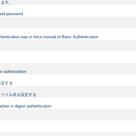
します。
 and password
hentication was in force instead of Basic Authentication.
or authorization
設定する
ファイル名を設定する
shes in digest authentication