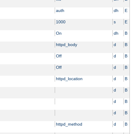
auth
dh
E
1000
s
E
On
dh
B
httpd_body
d
B
Off
d
B
Off
d
B
httpd_location
d
B
d
B
d
B
d
B
httpd_method
d
B