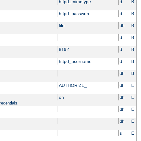
httpd_mimetype
d
B
httpd_password
d
B
file
dh
B
d
B
8192
d
B
httpd_username
d
B
dh
B
AUTHORIZE_
dh
E
on
dh
E
redentials.
dh
E
dh
E
s
E