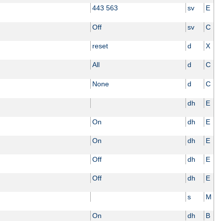
443 563
sv
E
Off
sv
C
reset
d
X
All
d
C
None
d
C
dh
E
On
dh
E
On
dh
E
Off
dh
E
Off
dh
E
s
M
On
dh
B