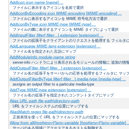
AddIcon
icon
name
[
name
] ...
ファイルに表示するアイコンを名前で選択
AddIconByEncoding
icon
MIME-encoding
[
MIME-encoding
] ...
ファイルに表示するアイコンを MIME 符号化方法で選択
AddIconByType
icon
MIME-type
[
MIME-type
] ...
ファイルの隣に表示するアイコンを MIME タイプによって選択
AddInputFilter
filter
[;
filter
...]
extension
[
extension
] ...
ファイルの拡張子をクライアントのリクエストを処理する フィルタ
AddLanguage
MIME-lang
extension
[
extension
] ...
ファイル名を指定された言語にマップ
AddModuleInfo
module-name
string
server-info ハンドラにより表示されるモジュールの情報に 追加の
AddOutputFilter
filter
[;
filter
...]
extension
[
extension
] ...
ファイル名の拡張子をサーバからの応答を処理するフィルタに マッ
AddOutputFilterByType
filter
[;
filter
...]
media-type
[
media-type
] ...
assigns an output filter to a particular media-type
AddType
MIME-type
extension
[
extension
] ...
ファイル名の拡張子を指定されたコンテントタイプにマップ
Alias
URL-path
file-path
|
directory-path
URL をファイルシステムの位置にマップする
AliasMatch
regex
file-path
|
directory-path
正規表現を使って URL をファイルシステムの位置にマップする
Allow from all|
host
|env=[!]
env-variable
[
host
|env=[!]
env-variable
] .
サーバのある領域にアクセスできるホストを制御する