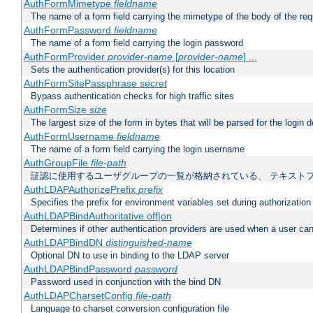
AuthFormMimetype
fieldname
The name of a form field carrying the mimetype of the body of the req
AuthFormPassword
fieldname
The name of a form field carrying the login password
AuthFormProvider
provider-name
[
provider-name
] ...
Sets the authentication provider(s) for this location
AuthFormSitePassphrase
secret
Bypass authentication checks for high traffic sites
AuthFormSize
size
The largest size of the form in bytes that will be parsed for the login d
AuthFormUsername
fieldname
The name of a form field carrying the login username
AuthGroupFile
file-path
証認に使用するユーザグループの一覧が格納されている、 テキスト
AuthLDAPAuthorizePrefix
prefix
Specifies the prefix for environment variables set during authorization
AuthLDAPBindAuthoritative off|on
Determines if other authentication providers are used when a user can
AuthLDAPBindDN
distinguished-name
Optional DN to use in binding to the LDAP server
AuthLDAPBindPassword
password
Password used in conjunction with the bind DN
AuthLDAPCharsetConfig
file-path
Language to charset conversion configuration file