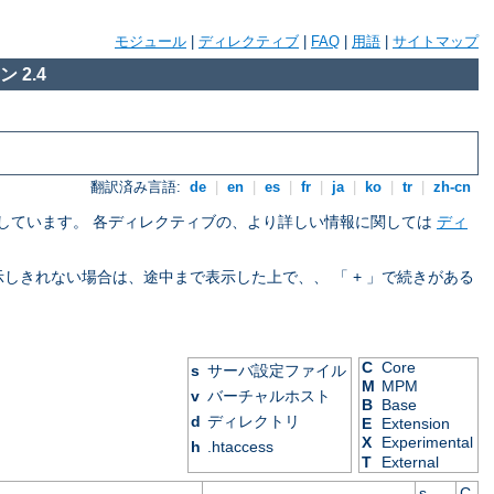
モジュール
|
ディレクティブ
|
FAQ
|
用語
|
サイトマップ
 2.4
翻訳済み言語:
de
|
en
|
es
|
fr
|
ja
|
ko
|
tr
|
zh-cn
を示しています。 各ディレクティブの、より詳しい情報に関しては
ディ
表示しきれない場合は、途中まで表示した上で、、 「 + 」で続きがある
C
Core
s
サーバ設定ファイル
M
MPM
v
バーチャルホスト
B
Base
d
ディレクトリ
E
Extension
X
Experimental
h
.htaccess
T
External
s
C