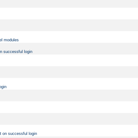
vel modules
on successful login
ogin
t on successful login