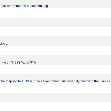
uest to attempt on successful login
etails
ファイルの名前を設定する
 be mapped to a DN but the server cannot successfully bind with the user's c