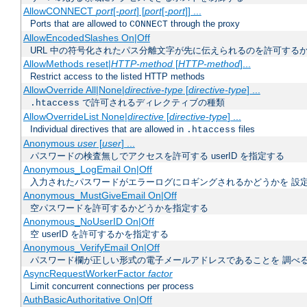
AllowCONNECT
port
[-
port
] [
port
[-
port
]] ...
Ports that are allowed to
through the proxy
CONNECT
AllowEncodedSlashes On|Off
URL 中の符号化されたパス分離文字が先に伝えられるのを許可するか
AllowMethods reset|
HTTP-method
[
HTTP-method
]...
Restrict access to the listed HTTP methods
AllowOverride All|None|
directive-type
[
directive-type
] ...
で許可されるディレクティブの種類
.htaccess
AllowOverrideList None|
directive
[
directive-type
] ...
Individual directives that are allowed in
files
.htaccess
Anonymous
user
[
user
] ...
パスワードの検査無しでアクセスを許可する userID を指定する
Anonymous_LogEmail On|Off
入力されたパスワードがエラーログにロギングされるかどうかを 設
Anonymous_MustGiveEmail On|Off
空パスワードを許可するかどうかを指定する
Anonymous_NoUserID On|Off
空 userID を許可するかを指定する
Anonymous_VerifyEmail On|Off
パスワード欄が正しい形式の電子メールアドレスであることを 調べ
AsyncRequestWorkerFactor
factor
Limit concurrent connections per process
AuthBasicAuthoritative On|Off