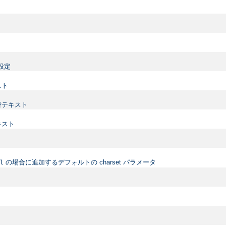
設定
スト
替テキスト
キスト
の場合に追加するデフォルトの charset パラメータ
l