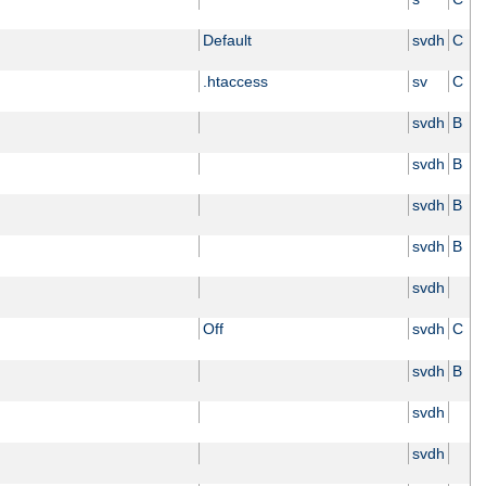
Default
svdh
C
.htaccess
sv
C
svdh
B
svdh
B
svdh
B
svdh
B
svdh
Off
svdh
C
svdh
B
svdh
svdh