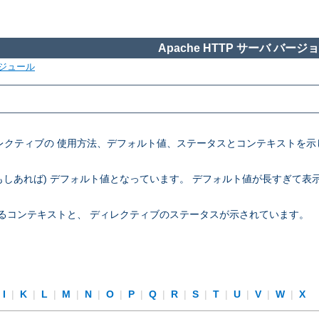
Apache HTTP サーバ バージョン
ジュール
定ディレクティブの 使用方法、デフォルト値、ステータスとコンテキスト
 (もしあれば) デフォルト値となっています。 デフォルト値が長すぎて
できるコンテキストと、 ディレクティブのステータスが示されています。
I
|
K
|
L
|
M
|
N
|
O
|
P
|
Q
|
R
|
S
|
T
|
U
|
V
|
W
|
X