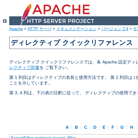
Apache
>
HTTP サーバ
>
ドキュメンテーション
>
バージョン 2.4
>
モ
ディレクティブ クイックリファレンス
ディレクティブ クイックリファレンスでは、各 Apache 設
レクティブ辞書
を ご覧下さい。
第 1 列目はディレクティブの名前と使用方法です。 第 2 列目は
ことを示しています。
第 3, 4 列は、下の表の注釈に従って、 ディレクティブの使用
A
|
B
|
C
|
D
|
E
|
F
|
G
|
H
|
AcceptFilter
protocol
accept_filter