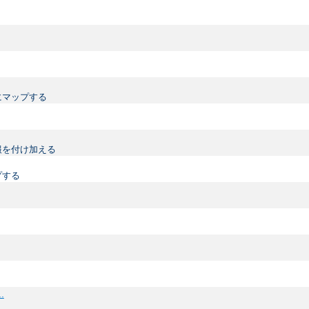
にマップする
情報を付け加える
プする
..