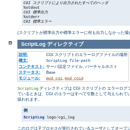
CGI スクリプトにより出力されたすべてのヘッダ
%stdout
CGI 標準出力
%stderr
CGI 標準エラー
(スクリプトが標準出力や標準エラーに何も出力しなかった場合は、 %s
ScriptLog
ディレクティブ
説明:
CGI スクリプトのエラーログファイルの場所
構文:
ScriptLog
file-path
コンテキスト:
サーバ設定ファイル, バーチャルホスト
ステータス:
Base
モジュール:
,
mod_cgi
mod_cgid
ディレクティブは CGI スクリプトの エラーロ
ScriptLog
ているときは、CGI のエラーはすべて引数として与えられ
扱われます。
例
ScriptLog
 logs
/
cgi_log
このログは子プロセスが実行されているユーザとしてオープ