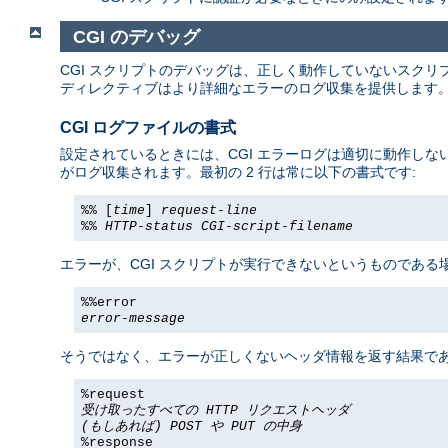
CGI のデバッグ
CGI スクリプトのデバッグは、正しく動作していないスクリ
ディレクティブはより詳細なエラーのログ収集を提供します
CGI ログファイルの書式
設定されているときには、CGI エラーログは適切に動作しない
がログ収集されます。最初の 2 行は常に以下の書式です:
%% [
time
]
request-line
%%
HTTP-status
CGI-script-filename
エラーが、CGI スクリプトが実行できないというものである場
%%error
error-message
そうではなく、エラーが正しくないヘッダ情報を返す結果である
%request
受け取ったすべての HTTP リクエストヘッダ
(もしあれば) POST や PUT の中身
%response