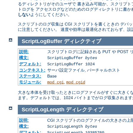
るディレクトリがそのユーザで 書き込み可能か、スクリプト
トログを アクセスログなどのためのログディレクトリに書か
しない
ようにしてください。
スクリプトのログ収集は CGI スクリプトを書くときの デ
に注意してください。 速度や効率は最適化されておらず、設
ScriptLogBuffer
ディレクティブ
説明:
スクリプトログに記録される PUT や POST
構文:
ScriptLogBuffer
bytes
デフォルト:
ScriptLogBuffer 1024
コンテキスト:
サーバ設定ファイル, バーチャルホスト
ステータス:
Base
モジュール:
,
mod_cgi
mod_cgid
大きな本体を受け取ったときにログファイルがすぐに大きくなり
ます。デフォルトでは、1024 バイトまでがログ収集されま
ScriptLogLength
ディレクティブ
説明:
CGI スクリプトのログファイルの大きさの上
構文:
ScriptLogLength
bytes
デフォルト:
ScriptLogLength 10385760