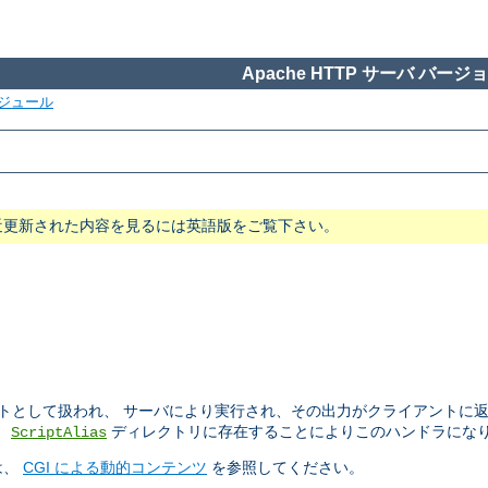
Apache HTTP サーバ バージョン
ジュール
近更新された内容を見るには英語版をご覧下さい。
プトとして扱われ、 サーバにより実行され、その出力がクライアントに
、
ディレクトリに存在することによりこのハンドラにな
ScriptAlias
は、
CGI による動的コンテンツ
を参照してください。