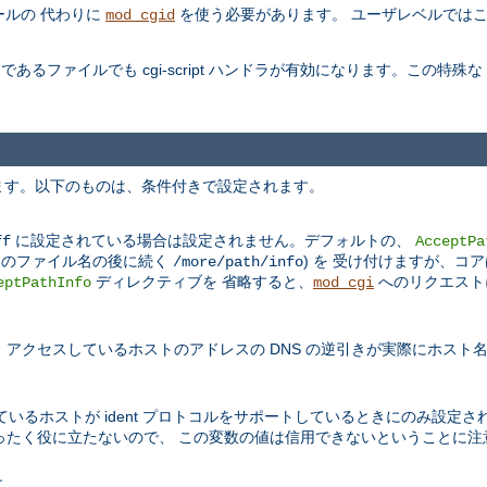
ールの 代わりに
を使う必要があります。 ユーザレベルでは
mod_cgid
であるファイルでも cgi-script ハンドラが有効になります。この特殊な
します。以下のものは、条件付きで設定されます。
に設定されている場合は設定されません。デフォルトの、
ff
AcceptPa
プトのファイル名の後に続く
) を 受け付けますが、
/more/path/info
ディレクティブを 省略すると、
へのリクエスト
eptPathInfo
mod_cgi
) で、アクセスしているホストのアドレスの DNS の逆引きが実際にホス
いるホストが ident プロトコルをサポートしているときにのみ設定さ
ったく役に立たないので、 この変数の値は信用できないということに注
す。