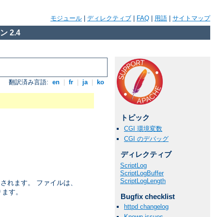
モジュール
|
ディレクティブ
|
FAQ
|
用語
|
サイトマップ
 2.4
翻訳済み言語:
en
|
fr
|
ja
|
ko
トピック
CGI 環境変数
CGI のデバッグ
ディレクティブ
ScriptLog
ScriptLogBuffer
ScriptLogLength
返されます。 ファイルは、
ります。
Bugfix checklist
httpd changelog
Known issues