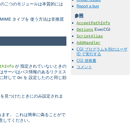
この二つのモジュールは本質的には
Report a bug
参照
 MIME タイプを 使う方法は非推奨
AcceptPathInfo
ExecCGI
Options
ScriptAlias
AddHandler
CGI プログラムを別のユーザ
ID で実行する
CGI 規格書
が 指定されていないときの
thInfo
コメント
コアはサーバはパス情報のあるリクエス
に対して
を 設定したのと同じ効
On
ト名を見つけたときにのみ設定されま
れます。 これは簡単に偽ることがで
意してください。