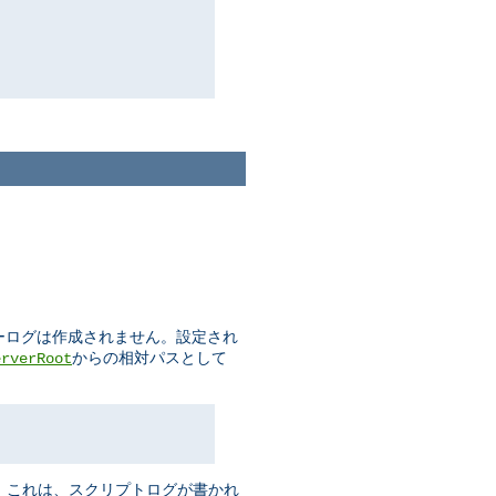
ーログは作成されません。設定され
からの相対パスとして
erverRoot
。これは、スクリプトログが書かれ