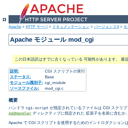
Apache
>
HTTP サーバ
>
ドキュメンテーション
>
バージョン 2.4
>
モ
Apache モジュール mod_cgi
この日本語訳はすでに古くなっている 可能性があります。 最
説明:
CGI スクリプトの実行
ステータス:
Base
モジュール識別子:
cgi_module
ソースファイル:
mod_cgi.c
概要
ハンドラ
が指定されているファイルは CGI スクリ
cgi-script
ディレクティブに指定された 拡張子を名前に含むか
AddHandler
Apache で CGI スクリプトを使用するためのイントロダクション