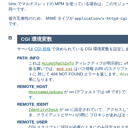
Unix でマルチスレッドの MPM を使っている場合は、このモジュ
同一です。
後方互換性のため、 MIME タイプが
application/x-httpd-cgi
です。
CGI 環境変数
サーバは
CGI 規格
で決められている CGI 環境変数を設定
PATH_INFO
これは
ディレクティブが明示的に
AcceptPathInfo
o
振る舞いでは、
はパス情報 (URI のスクリ
mod_cgi
トに 対して 404 NOT FOUND エラーを返します。
Acc
果になります。
REMOTE_HOST
が
(デフォルトでは off です
HostnameLookups
on
す。
REMOTE_IDENT
が
に設定されていて、アクセスして
IdentityCheck
on
き、クライアントとサーバの間に プロキシがあればま
REMOTE_USER
CGI スクリプトに認証が必要なときにのみ設定されま