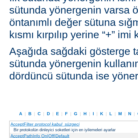
sütunda yönergenin varsa ön
öntanımlı değer sütuna sı
kısmı kırpılıp yerine “+” imi
Aşağıda sağdaki gösterge t
sütunda yönergenin kullanım
dördüncü sütunda ise yönerg
A
|
B
|
C
|
D
|
E
|
F
|
G
|
H
|
I
|
K
|
L
|
M
|
N
|
AcceptFilter
protocol
kabul_süzgeci
Bir protokolün dinleyici soketleri için en iyilemeleri ayarlar
AcceptPathInfo On|Off|Default