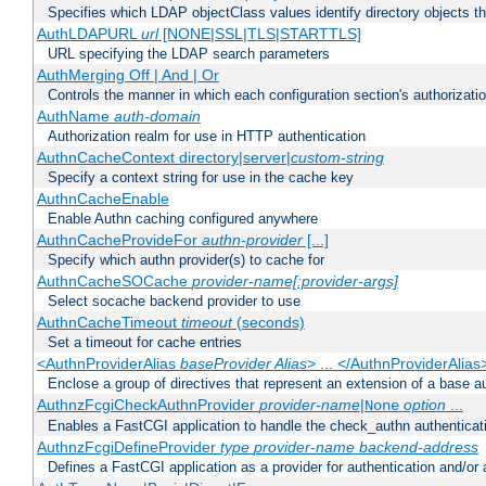
Specifies which LDAP objectClass values identify directory objects t
AuthLDAPURL
url
[NONE|SSL|TLS|STARTTLS]
URL specifying the LDAP search parameters
AuthMerging Off | And | Or
Controls the manner in which each configuration section's authorizatio
AuthName
auth-domain
Authorization realm for use in HTTP authentication
AuthnCacheContext directory|server|
custom-string
Specify a context string for use in the cache key
AuthnCacheEnable
Enable Authn caching configured anywhere
AuthnCacheProvideFor
authn-provider
[...]
Specify which authn provider(s) to cache for
AuthnCacheSOCache
provider-name[:provider-args]
Select socache backend provider to use
AuthnCacheTimeout
timeout
(seconds)
Set a timeout for cache entries
<AuthnProviderAlias
baseProvider Alias
> ... </AuthnProviderAlias
Enclose a group of directives that represent an extension of a base au
AuthnzFcgiCheckAuthnProvider
provider-name
|
option
...
None
Enables a FastCGI application to handle the check_authn authenticat
AuthnzFcgiDefineProvider
type
provider-name
backend-address
Defines a FastCGI application as a provider for authentication and/or 