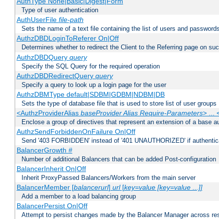
AuthType None|Basic|Digest|Form
Type of user authentication
AuthUserFile
file-path
Sets the name of a text file containing the list of users and passwords
AuthzDBDLoginToReferer On|Off
Determines whether to redirect the Client to the Referring page on succ
AuthzDBDQuery
query
Specify the SQL Query for the required operation
AuthzDBDRedirectQuery
query
Specify a query to look up a login page for the user
AuthzDBMType default|SDBM|GDBM|NDBM|DB
Sets the type of database file that is used to store list of user groups
<AuthzProviderAlias
baseProvider Alias Require-Parameters
> ...
Enclose a group of directives that represent an extension of a base au
AuthzSendForbiddenOnFailure On|Off
Send '403 FORBIDDEN' instead of '401 UNAUTHORIZED' if authenticat
BalancerGrowth
#
Number of additional Balancers that can be added Post-configuration
BalancerInherit On|Off
Inherit ProxyPassed Balancers/Workers from the main server
BalancerMember [
balancerurl
]
url
[
key=value [key=value ...]]
Add a member to a load balancing group
BalancerPersist On|Off
Attempt to persist changes made by the Balancer Manager across res