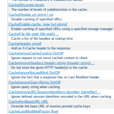
CacheDirLevels
levels
The number of levels of subdirectories in the cache.
CacheDisable
url-string
|
on
Disable caching of specified URLs
CacheEnable
cache_type
[
url-string
]
Enable caching of specified URLs using a specified storage manager
CacheFile
file-path
[
file-path
] ...
Cache a list of file handles at startup time
CacheHeader
on|off
Add an X-Cache header to the response.
CacheIgnoreCacheControl On|Off
Ignore request to not serve cached content to client
CacheIgnoreHeaders
header-string
[
header-string
] ...
Do not store the given HTTP header(s) in the cache.
CacheIgnoreNoLastMod On|Off
Ignore the fact that a response has no Last Modified header.
CacheIgnoreQueryString On|Off
Ignore query string when caching
CacheIgnoreURLSessionIdentifiers
identifier
[
identifier
] ...
Ignore defined session identifiers encoded in the URL when caching
CacheKeyBaseURL
URL
Override the base URL of reverse proxied cache keys.
CacheLastModifiedFactor
float