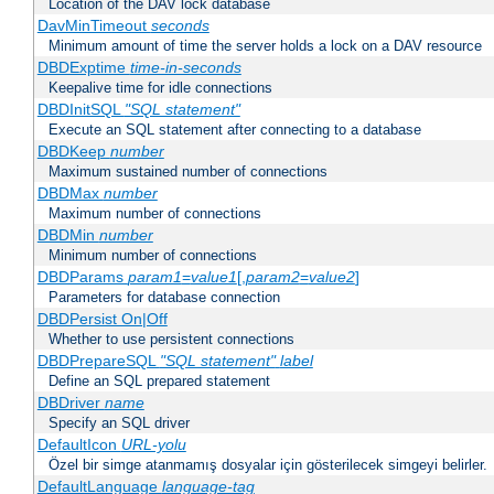
Location of the DAV lock database
DavMinTimeout
seconds
Minimum amount of time the server holds a lock on a DAV resource
DBDExptime
time-in-seconds
Keepalive time for idle connections
DBDInitSQL
"SQL statement"
Execute an SQL statement after connecting to a database
DBDKeep
number
Maximum sustained number of connections
DBDMax
number
Maximum number of connections
DBDMin
number
Minimum number of connections
DBDParams
param1
=
value1
[,
param2
=
value2
]
Parameters for database connection
DBDPersist On|Off
Whether to use persistent connections
DBDPrepareSQL
"SQL statement"
label
Define an SQL prepared statement
DBDriver
name
Specify an SQL driver
DefaultIcon
URL-yolu
Özel bir simge atanmamış dosyalar için gösterilecek simgeyi belirler.
DefaultLanguage
language-tag