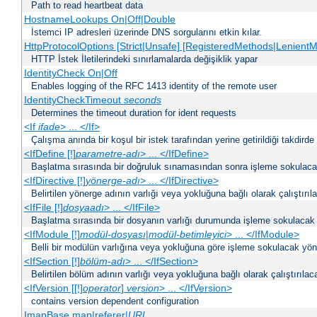
Path to read heartbeat data
HostnameLookups On|Off|Double
İstemci IP adresleri üzerinde DNS sorgularını etkin kılar.
HttpProtocolOptions [Strict|Unsafe] [RegisteredMethods|LenientM
HTTP İstek İletilerindeki sınırlamalarda değişiklik yapar
IdentityCheck On|Off
Enables logging of the RFC 1413 identity of the remote user
IdentityCheckTimeout
seconds
Determines the timeout duration for ident requests
<If
ifade
> ... </If>
Çalışma anında bir koşul bir istek tarafından yerine getirildiği takdirde
<IfDefine [!]
parametre-adı
> ... </IfDefine>
Başlatma sırasında bir doğruluk sınamasından sonra işleme sokulacak
<IfDirective [!]
yönerge-adı
> ... </IfDirective>
Belirtilen yönerge adının varlığı veya yokluğuna bağlı olarak çalıştırıl
<IfFile [!]
dosyaadı
> ... </IfFile>
Başlatma sırasında bir dosyanın varlığı durumunda işleme sokulacak 
<IfModule [!]
modül-dosyası
|
modül-betimleyici
> ... </IfModule>
Belli bir modülün varlığına veya yokluğuna göre işleme sokulacak yöne
<IfSection [!]
bölüm-adı
> ... </IfSection>
Belirtilen bölüm adının varlığı veya yokluğuna bağlı olarak çalıştırılac
<IfVersion [[!]
operator
]
version
> ... </IfVersion>
contains version dependent configuration
ImapBase map|referer|
URL