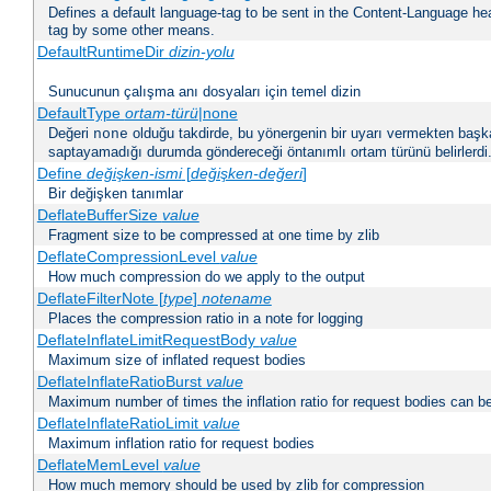
Defines a default language-tag to be sent in the Content-Language head
tag by some other means.
DefaultRuntimeDir
dizin-yolu
Sunucunun çalışma anı dosyaları için temel dizin
DefaultType
ortam-türü
|none
Değeri
olduğu takdirde, bu yönergenin bir uyarı vermekten başk
none
saptayamadığı durumda göndereceği öntanımlı ortam türünü belirlerdi
Define
değişken-ismi
[
değişken-değeri
]
Bir değişken tanımlar
DeflateBufferSize
value
Fragment size to be compressed at one time by zlib
DeflateCompressionLevel
value
How much compression do we apply to the output
DeflateFilterNote [
type
]
notename
Places the compression ratio in a note for logging
DeflateInflateLimitRequestBody
value
Maximum size of inflated request bodies
DeflateInflateRatioBurst
value
Maximum number of times the inflation ratio for request bodies can b
DeflateInflateRatioLimit
value
Maximum inflation ratio for request bodies
DeflateMemLevel
value
How much memory should be used by zlib for compression