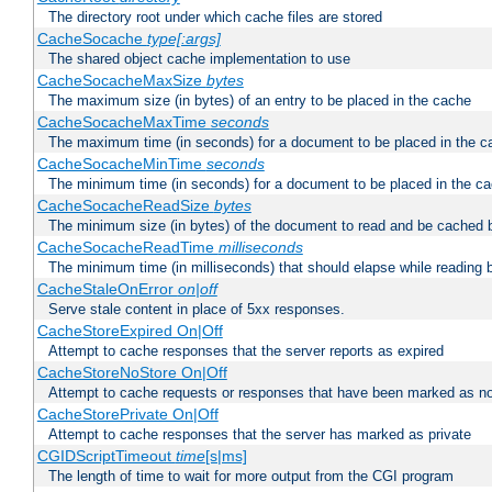
The directory root under which cache files are stored
CacheSocache
type[:args]
The shared object cache implementation to use
CacheSocacheMaxSize
bytes
The maximum size (in bytes) of an entry to be placed in the cache
CacheSocacheMaxTime
seconds
The maximum time (in seconds) for a document to be placed in the c
CacheSocacheMinTime
seconds
The minimum time (in seconds) for a document to be placed in the c
CacheSocacheReadSize
bytes
The minimum size (in bytes) of the document to read and be cached 
CacheSocacheReadTime
milliseconds
The minimum time (in milliseconds) that should elapse while reading 
CacheStaleOnError
on|off
Serve stale content in place of 5xx responses.
CacheStoreExpired On|Off
Attempt to cache responses that the server reports as expired
CacheStoreNoStore On|Off
Attempt to cache requests or responses that have been marked as no
CacheStorePrivate On|Off
Attempt to cache responses that the server has marked as private
CGIDScriptTimeout
time
[s|ms]
The length of time to wait for more output from the CGI program