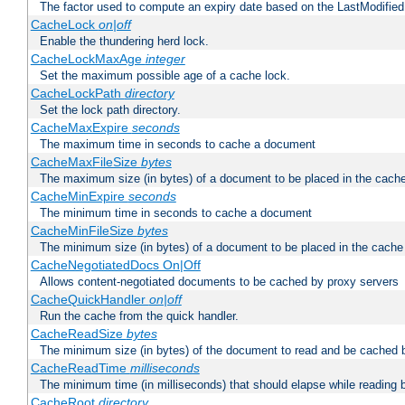
The factor used to compute an expiry date based on the LastModified
CacheLock
on|off
Enable the thundering herd lock.
CacheLockMaxAge
integer
Set the maximum possible age of a cache lock.
CacheLockPath
directory
Set the lock path directory.
CacheMaxExpire
seconds
The maximum time in seconds to cache a document
CacheMaxFileSize
bytes
The maximum size (in bytes) of a document to be placed in the cach
CacheMinExpire
seconds
The minimum time in seconds to cache a document
CacheMinFileSize
bytes
The minimum size (in bytes) of a document to be placed in the cache
CacheNegotiatedDocs On|Off
Allows content-negotiated documents to be cached by proxy servers
CacheQuickHandler
on|off
Run the cache from the quick handler.
CacheReadSize
bytes
The minimum size (in bytes) of the document to read and be cached 
CacheReadTime
milliseconds
The minimum time (in milliseconds) that should elapse while reading 
CacheRoot
directory