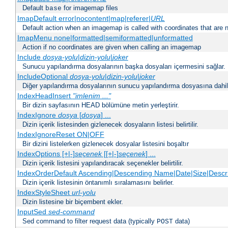
Default
for imagemap files
base
ImapDefault error|nocontent|map|referer|
URL
Default action when an imagemap is called with coordinates that are n
ImapMenu none|formatted|semiformatted|unformatted
Action if no coordinates are given when calling an imagemap
Include
dosya-yolu
|
dizin-yolu
|
joker
Sunucu yapılandırma dosyalarının başka dosyaları içermesini sağlar.
IncludeOptional
dosya-yolu
|
dizin-yolu
|
joker
Diğer yapılandırma dosyalarının sunucu yapılandırma dosyasına dahil 
IndexHeadInsert
"imlenim ..."
Bir dizin sayfasının HEAD bölümüne metin yerleştirir.
IndexIgnore
dosya
[
dosya
] ...
Dizin içerik listesinden gizlenecek dosyaların listesi belirtilir.
IndexIgnoreReset ON|OFF
Bir dizini listelerken gizlenecek dosyalar listesini boşaltır
IndexOptions [+|-]
seçenek
[[+|-]
seçenek
] ...
Dizin içerik listesini yapılandıracak seçenekler belirtilir.
IndexOrderDefault Ascending|Descending Name|Date|Size|Descri
Dizin içerik listesinin öntanımlı sıralamasını belirler.
IndexStyleSheet
url-yolu
Dizin listesine bir biçembent ekler.
InputSed
sed-command
Sed command to filter request data (typically
data)
POST