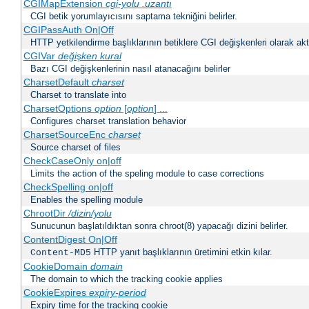
CGIMapExtension
cgi-yolu
.uzantı
CGI betik yorumlayıcısını saptama tekniğini belirler.
CGIPassAuth On|Off
HTTP yetkilendirme başlıklarının betiklere CGI değişkenleri olarak akta
CGIVar
değişken
kural
Bazı CGI değişkenlerinin nasıl atanacağını belirler
CharsetDefault
charset
Charset to translate into
CharsetOptions
option
[
option
] ...
Configures charset translation behavior
CharsetSourceEnc
charset
Source charset of files
CheckCaseOnly on|off
Limits the action of the speling module to case corrections
CheckSpelling on|off
Enables the spelling module
ChrootDir
/dizin/yolu
Sunucunun başlatıldıktan sonra chroot(8) yapacağı dizini belirler.
ContentDigest On|Off
HTTP yanıt başlıklarının üretimini etkin kılar.
Content-MD5
CookieDomain
domain
The domain to which the tracking cookie applies
CookieExpires
expiry-period
Expiry time for the tracking cookie