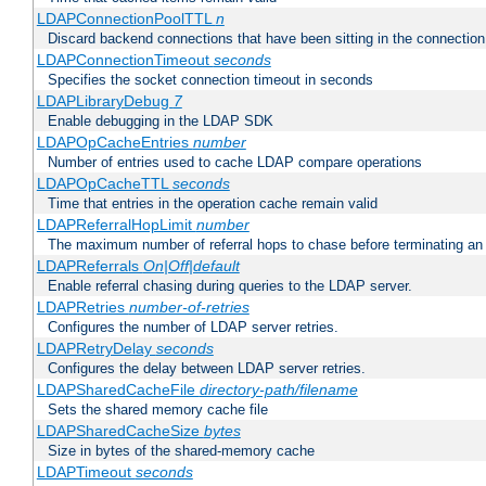
LDAPConnectionPoolTTL
n
Discard backend connections that have been sitting in the connection
LDAPConnectionTimeout
seconds
Specifies the socket connection timeout in seconds
LDAPLibraryDebug
7
Enable debugging in the LDAP SDK
LDAPOpCacheEntries
number
Number of entries used to cache LDAP compare operations
LDAPOpCacheTTL
seconds
Time that entries in the operation cache remain valid
LDAPReferralHopLimit
number
The maximum number of referral hops to chase before terminating a
LDAPReferrals
On|Off|default
Enable referral chasing during queries to the LDAP server.
LDAPRetries
number-of-retries
Configures the number of LDAP server retries.
LDAPRetryDelay
seconds
Configures the delay between LDAP server retries.
LDAPSharedCacheFile
directory-path/filename
Sets the shared memory cache file
LDAPSharedCacheSize
bytes
Size in bytes of the shared-memory cache
LDAPTimeout
seconds