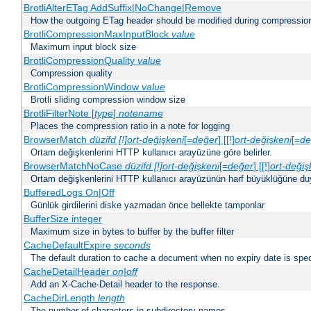
BrotliAlterETag AddSuffix|NoChange|Remove
How the outgoing ETag header should be modified during compressio
BrotliCompressionMaxInputBlock
value
Maximum input block size
BrotliCompressionQuality
value
Compression quality
BrotliCompressionWindow
value
Brotli sliding compression window size
BrotliFilterNote [
type
]
notename
Places the compression ratio in a note for logging
BrowserMatch
düzifd [!]ort-değişkeni
[=
değer
] [[!]
ort-değişkeni
[=
de
Ortam değişkenlerini HTTP kullanıcı arayüzüne göre belirler.
BrowserMatchNoCase
düzifd [!]ort-değişkeni
[=
değer
] [[!]
ort-değiş
Ortam değişkenlerini HTTP kullanıcı arayüzünün harf büyüklüğüne duyar
BufferedLogs On|Off
Günlük girdilerini diske yazmadan önce bellekte tamponlar
BufferSize integer
Maximum size in bytes to buffer by the buffer filter
CacheDefaultExpire
seconds
The default duration to cache a document when no expiry date is spec
CacheDetailHeader
on|off
Add an X-Cache-Detail header to the response.
CacheDirLength
length
The number of characters in subdirectory names