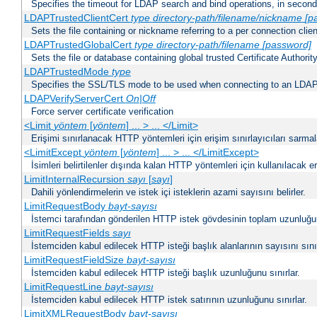
Specifies the timeout for LDAP search and bind operations, in secon
LDAPTrustedClientCert
type
directory-path/filename/nickname
[p
Sets the file containing or nickname referring to a per connection clien
LDAPTrustedGlobalCert
type
directory-path/filename
[password]
Sets the file or database containing global trusted Certificate Authority 
LDAPTrustedMode
type
Specifies the SSL/TLS mode to be used when connecting to an LDAP
LDAPVerifyServerCert
On|Off
Force server certificate verification
<Limit
yöntem
[
yöntem
] ... > ... </Limit>
Erişimi sınırlanacak HTTP yöntemleri için erişim sınırlayıcıları sarmal
<LimitExcept
yöntem
[
yöntem
] ... > ... </LimitExcept>
İsimleri belirtilenler dışında kalan HTTP yöntemleri için kullanılacak er
LimitInternalRecursion
sayı
[
sayı
]
Dahili yönlendirmelerin ve istek içi isteklerin azami sayısını belirler.
LimitRequestBody
bayt-sayısı
İstemci tarafından gönderilen HTTP istek gövdesinin toplam uzunluğun
LimitRequestFields
sayı
İstemciden kabul edilecek HTTP isteği başlık alanlarının sayısını sınır
LimitRequestFieldSize
bayt-sayısı
İstemciden kabul edilecek HTTP isteği başlık uzunluğunu sınırlar.
LimitRequestLine
bayt-sayısı
İstemciden kabul edilecek HTTP istek satırının uzunluğunu sınırlar.
LimitXMLRequestBody
bayt-sayısı