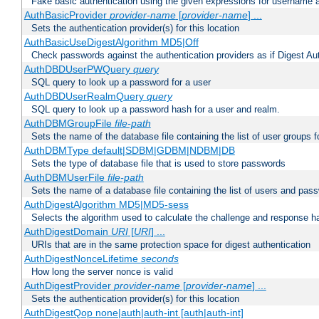
Fake basic authentication using the given expressions for username
AuthBasicProvider
provider-name
[
provider-name
] ...
Sets the authentication provider(s) for this location
AuthBasicUseDigestAlgorithm MD5|Off
Check passwords against the authentication providers as if Digest Aut
AuthDBDUserPWQuery
query
SQL query to look up a password for a user
AuthDBDUserRealmQuery
query
SQL query to look up a password hash for a user and realm.
AuthDBMGroupFile
file-path
Sets the name of the database file containing the list of user groups f
AuthDBMType default|SDBM|GDBM|NDBM|DB
Sets the type of database file that is used to store passwords
AuthDBMUserFile
file-path
Sets the name of a database file containing the list of users and pass
AuthDigestAlgorithm MD5|MD5-sess
Selects the algorithm used to calculate the challenge and response ha
AuthDigestDomain
URI
[
URI
] ...
URIs that are in the same protection space for digest authentication
AuthDigestNonceLifetime
seconds
How long the server nonce is valid
AuthDigestProvider
provider-name
[
provider-name
] ...
Sets the authentication provider(s) for this location
AuthDigestQop none|auth|auth-int [auth|auth-int]