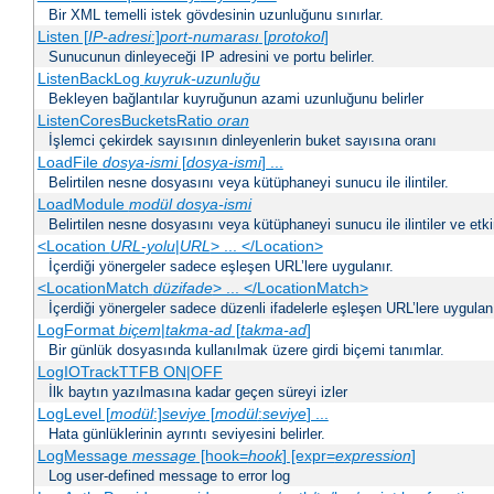
Bir XML temelli istek gövdesinin uzunluğunu sınırlar.
Listen [
IP-adresi
:]
port-numarası
[
protokol
]
Sunucunun dinleyeceği IP adresini ve portu belirler.
ListenBackLog
kuyruk-uzunluğu
Bekleyen bağlantılar kuyruğunun azami uzunluğunu belirler
ListenCoresBucketsRatio
oran
İşlemci çekirdek sayısının dinleyenlerin buket sayısına oranı
LoadFile
dosya-ismi
[
dosya-ismi
] ...
Belirtilen nesne dosyasını veya kütüphaneyi sunucu ile ilintiler.
LoadModule
modül dosya-ismi
Belirtilen nesne dosyasını veya kütüphaneyi sunucu ile ilintiler ve etki
<Location
URL-yolu
|
URL
> ... </Location>
İçerdiği yönergeler sadece eşleşen URL’lere uygulanır.
<LocationMatch
düzifade
> ... </LocationMatch>
İçerdiği yönergeler sadece düzenli ifadelerle eşleşen URL’lere uygulanı
LogFormat
biçem
|
takma-ad
[
takma-ad
]
Bir günlük dosyasında kullanılmak üzere girdi biçemi tanımlar.
LogIOTrackTTFB ON|OFF
İlk baytın yazılmasına kadar geçen süreyi izler
LogLevel [
modül
:]
seviye
[
modül
:
seviye
] ...
Hata günlüklerinin ayrıntı seviyesini belirler.
LogMessage
message
[hook=
hook
] [expr=
expression
]
Log user-defined message to error log