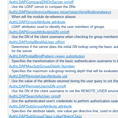
AuthLDAPCompareDNOnServer on|off
Use the LDAP server to compare the DNs
AuthLDAPDereferenceAliases never|searching|finding|always
When will the module de-reference aliases
AuthLDAPGroupAttribute
attribute
LDAP attributes used to identify the user members of groups.
AuthLDAPGroupAttributeIsDN on|off
Use the DN of the client username when checking for group members
AuthLDAPInitialBindAsUser off|on
Determines if the server does the initial DN lookup using the basic a
for the server
AuthLDAPInitialBindPattern
regex
substitution
Specifies the transformation of the basic authentication username to
AuthLDAPMaxSubGroupDepth
Number
Specifies the maximum sub-group nesting depth that will be evaluated
AuthLDAPRemoteUserAttribute uid
Use the value of the attribute returned during the user query to se
AuthLDAPRemoteUserIsDN on|off
Use the DN of the client username to set the REMOTE_USER environ
AuthLDAPSearchAsUser on|off
Use the authenticated user's credentials to perform authorization sea
AuthLDAPSubGroupAttribute
attribute
Specifies the attribute labels, one value per directive line, used to d
AuthLDAPSubGroupClass
LdapObjectClass