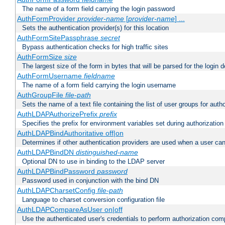
The name of a form field carrying the login password
AuthFormProvider
provider-name
[
provider-name
] ...
Sets the authentication provider(s) for this location
AuthFormSitePassphrase
secret
Bypass authentication checks for high traffic sites
AuthFormSize
size
The largest size of the form in bytes that will be parsed for the login d
AuthFormUsername
fieldname
The name of a form field carrying the login username
AuthGroupFile
file-path
Sets the name of a text file containing the list of user groups for autho
AuthLDAPAuthorizePrefix
prefix
Specifies the prefix for environment variables set during authorization
AuthLDAPBindAuthoritative off|on
Determines if other authentication providers are used when a user can
AuthLDAPBindDN
distinguished-name
Optional DN to use in binding to the LDAP server
AuthLDAPBindPassword
password
Password used in conjunction with the bind DN
AuthLDAPCharsetConfig
file-path
Language to charset conversion configuration file
AuthLDAPCompareAsUser on|off
Use the authenticated user's credentials to perform authorization co