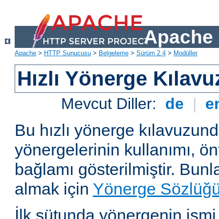
Apache 
Apache
>
HTTP Sunucusu
>
Belgeleme
>
Sürüm 2.4
>
Modüller
Hızlı Yönerge Kılavu
Mevcut Diller:
de
|
e
Bu hızlı yönerge kılavuzun
yönergelerinin kullanımı, ö
bağlamı gösterilmiştir. Bunlar
almak için
Yönerge Sözlüğ
İlk sütunda yönergenin ismi ve