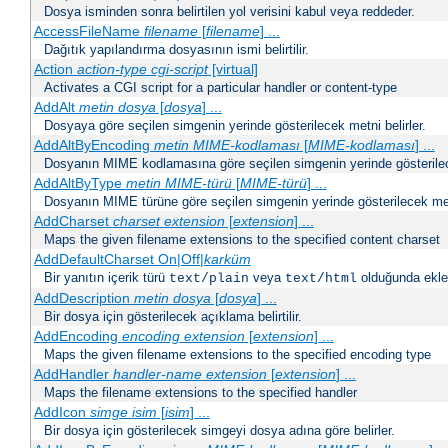
Dosya isminden sonra belirtilen yol verisini kabul veya reddeder.
AccessFileName
filename
[
filename
] ...
Dağıtık yapılandırma dosyasının ismi belirtilir.
Action
action-type
cgi-script
[virtual]
Activates a CGI script for a particular handler or content-type
AddAlt
metin
dosya
[
dosya
] ...
Dosyaya göre seçilen simgenin yerinde gösterilecek metni belirler.
AddAltByEncoding
metin
MIME-kodlaması
[
MIME-kodlaması
] ...
Dosyanın MIME kodlamasına göre seçilen simgenin yerinde gösterilece
AddAltByType
metin
MIME-türü
[
MIME-türü
] ...
Dosyanın MIME türüne göre seçilen simgenin yerinde gösterilecek metn
AddCharset
charset
extension
[
extension
] ...
Maps the given filename extensions to the specified content charset
AddDefaultCharset On|Off|
karküm
Bir yanıtın içerik türü
veya
olduğunda eklen
text/plain
text/html
AddDescription
metin dosya
[
dosya
] ...
Bir dosya için gösterilecek açıklama belirtilir.
AddEncoding
encoding
extension
[
extension
] ...
Maps the given filename extensions to the specified encoding type
AddHandler
handler-name
extension
[
extension
] ...
Maps the filename extensions to the specified handler
AddIcon
simge
isim
[
isim
] ...
Bir dosya için gösterilecek simgeyi dosya adına göre belirler.