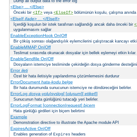
Dump all output data to the error log
<Else> ... </Else>
Önceki bir
veya
bölümünün koşulu, çalışma anında bir
<If>
<ElseIf>
<ElseIf
ifade
> ... </ElseIf>
İçerdiği koşulun bir istek tarafınan sağlandığı ancak daha önceki bir
<
uygulanmasını sağlar
EnableExceptionHook On|Off
Bir çöküş sonrası olağandışılık eylemcilerini çalıştıracak kancayı etkin
EnableMMAP On|Off
Teslimat sırasında okunacak dosyalar için bellek eşlemeyi etkin kılar.
EnableSendfile On|Off
Dosyaların istemciye tesliminde çekirdeğin dosya gönderme desteğinin 
Error
ileti
Özel bir hata iletisiyle yapılandırma çözümlemesini durdurur
ErrorDocument
hata-kodu
belge
Bir hata durumunda sunucunun istemciye ne döndüreceğini belirler.
ErrorLog
dosya-yolu
|syslog[:[
oluşum
][:
etiket
]]
Sunucunun hata günlüğünü tutacağı yeri belirler.
ErrorLogFormat [connection|request]
biçem
Hata günlüğü girdileri için biçem belirtimi
Example
Demonstration directive to illustrate the Apache module API
ExpiresActive On|Off
Enables generation of
headers
Expires