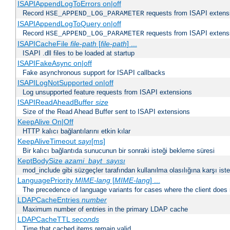
ISAPIAppendLogToErrors on|off
Record
requests from ISAPI extensio
HSE_APPEND_LOG_PARAMETER
ISAPIAppendLogToQuery on|off
Record
requests from ISAPI extensio
HSE_APPEND_LOG_PARAMETER
ISAPICacheFile
file-path
[
file-path
] ...
ISAPI .dll files to be loaded at startup
ISAPIFakeAsync on|off
Fake asynchronous support for ISAPI callbacks
ISAPILogNotSupported on|off
Log unsupported feature requests from ISAPI extensions
ISAPIReadAheadBuffer
size
Size of the Read Ahead Buffer sent to ISAPI extensions
KeepAlive On|Off
HTTP kalıcı bağlantılarını etkin kılar
KeepAliveTimeout
sayı
[ms]
Bir kalıcı bağlantıda sunucunun bir sonraki isteği bekleme süresi
KeptBodySize
azami_bayt_sayısı
mod_include gibi süzgeçler tarafından kullanılma olasılığına karşı istek
LanguagePriority
MIME-lang
[
MIME-lang
] ...
The precedence of language variants for cases where the client does
LDAPCacheEntries
number
Maximum number of entries in the primary LDAP cache
LDAPCacheTTL
seconds
Time that cached items remain valid