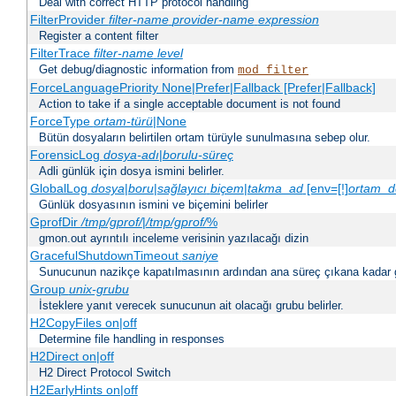
Deal with correct HTTP protocol handling
FilterProvider
filter-name
provider-name
expression
Register a content filter
FilterTrace
filter-name
level
Get debug/diagnostic information from
mod_filter
ForceLanguagePriority None|Prefer|Fallback [Prefer|Fallback]
Action to take if a single acceptable document is not found
ForceType
ortam-türü
|None
Bütün dosyaların belirtilen ortam türüyle sunulmasına sebep olur.
ForensicLog
dosya-adı
|
borulu-süreç
Adli günlük için dosya ismini belirler.
GlobalLog
dosya
|
boru
|
sağlayıcı
biçem
|
takma_ad
[env=[!]
ortam_d
Günlük dosyasının ismini ve biçemini belirler
GprofDir
/tmp/gprof/
|
/tmp/gprof/
%
gmon.out ayrıntılı inceleme verisinin yazılacağı dizin
GracefulShutdownTimeout
saniye
Sunucunun nazikçe kapatılmasının ardından ana süreç çıkana kadar ge
Group
unix-grubu
İsteklere yanıt verecek sunucunun ait olacağı grubu belirler.
H2CopyFiles on|off
Determine file handling in responses
H2Direct on|off
H2 Direct Protocol Switch
H2EarlyHints on|off