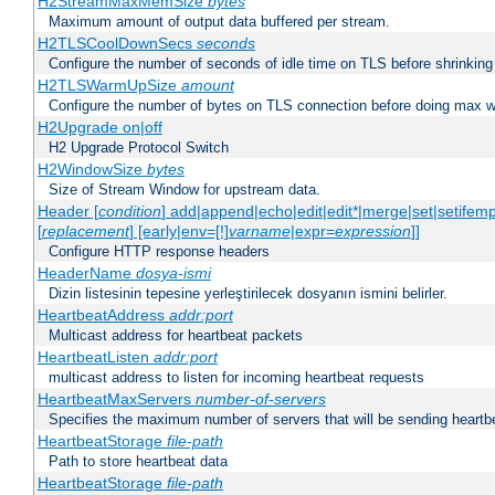
H2StreamMaxMemSize
bytes
Maximum amount of output data buffered per stream.
H2TLSCoolDownSecs
seconds
Configure the number of seconds of idle time on TLS before shrinking
H2TLSWarmUpSize
amount
Configure the number of bytes on TLS connection before doing max w
H2Upgrade on|off
H2 Upgrade Protocol Switch
H2WindowSize
bytes
Size of Stream Window for upstream data.
Header [
condition
] add|append|echo|edit|edit*|merge|set|setifem
[
replacement
] [early|env=[!]
varname
|expr=
expression
]]
Configure HTTP response headers
HeaderName
dosya-ismi
Dizin listesinin tepesine yerleştirilecek dosyanın ismini belirler.
HeartbeatAddress
addr:port
Multicast address for heartbeat packets
HeartbeatListen
addr:port
multicast address to listen for incoming heartbeat requests
HeartbeatMaxServers
number-of-servers
Specifies the maximum number of servers that will be sending heartbe
HeartbeatStorage
file-path
Path to store heartbeat data
HeartbeatStorage
file-path