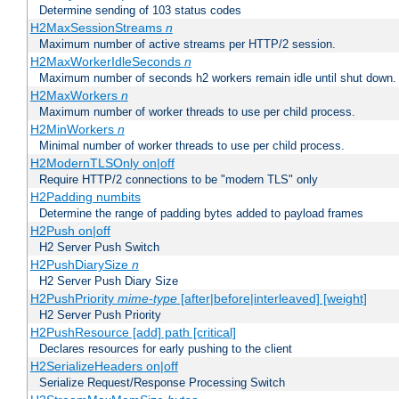
Determine sending of 103 status codes
H2MaxSessionStreams
n
Maximum number of active streams per HTTP/2 session.
H2MaxWorkerIdleSeconds
n
Maximum number of seconds h2 workers remain idle until shut down.
H2MaxWorkers
n
Maximum number of worker threads to use per child process.
H2MinWorkers
n
Minimal number of worker threads to use per child process.
H2ModernTLSOnly on|off
Require HTTP/2 connections to be "modern TLS" only
H2Padding numbits
Determine the range of padding bytes added to payload frames
H2Push on|off
H2 Server Push Switch
H2PushDiarySize
n
H2 Server Push Diary Size
H2PushPriority
mime-type
[after|before|interleaved] [weight]
H2 Server Push Priority
H2PushResource [add] path [critical]
Declares resources for early pushing to the client
H2SerializeHeaders on|off
Serialize Request/Response Processing Switch