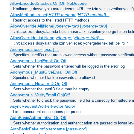
AllowEncodedSlashes On|Off|NoDecode
Kodlanmış dosya yolu ayracı içeren URL’lere izin verilip verilmeyeceğin
AllowMethods reset|
HTTP-method
[
HTTP-method
]...
Restrict access to the listed HTTP methods
AllowOverride All|None|
yönerge-türü
[
yönerge-türü
] ...
dosyalarında bulunmasına izin verilen yönerge türleri belirt
.htaccess
AllowOverrideList None|
yönerge
[
yönerge-türü
] ...
dosyalarında izin verilecek yönergeler tek tek belirtilir
.htaccess
Anonymous
user
[
user
] ...
Specifies userIDs that are allowed access without password verificati
Anonymous_LogEmail On|Off
Sets whether the password entered will be logged in the error log
Anonymous_MustGiveEmail On|Off
Specifies whether blank passwords are allowed
Anonymous_NoUserID On|Off
Sets whether the userID field may be empty
Anonymous_VerifyEmail On|Off
Sets whether to check the password field for a correctly formatted em
AsyncRequestWorkerFactor
factor
Limit concurrent connections per process
AuthBasicAuthoritative On|Off
Sets whether authorization and authentication are passed to lower le
AuthBasicFake off|
username
[
password
]