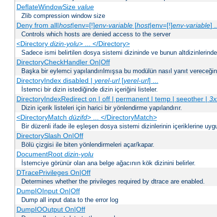
DeflateWindowSize
value
Zlib compression window size
Deny from all|
host
|env=[!]
env-variable
[
host
|env=[!]
env-variable
] .
Controls which hosts are denied access to the server
<Directory
dizin-yolu
> ... </Directory>
Sadece ismi belirtilen dosya sistemi dizininde ve bunun altdizinlerind
DirectoryCheckHandler On|Off
Başka bir eylemci yapılandırılmışsa bu modülün nasıl yanıt vereceğini 
DirectoryIndex disabled |
yerel-url
[
yerel-url
] ...
İstemci bir dizin istediğinde dizin içeriğini listeler.
DirectoryIndexRedirect on | off | permanent | temp | seeother |
3x
Dizin içerik listeleri için harici bir yönlendirme yapılandırır.
<DirectoryMatch
düzifd
> ... </DirectoryMatch>
Bir düzenli ifade ile eşleşen dosya sistemi dizinlerinin içeriklerine u
DirectorySlash On|Off
Bölü çizgisi ile biten yönlendirmeleri açar/kapar.
DocumentRoot
dizin-yolu
İstemciye görünür olan ana belge ağacının kök dizinini belirler.
DTracePrivileges On|Off
Determines whether the privileges required by dtrace are enabled.
DumpIOInput On|Off
Dump all input data to the error log
DumpIOOutput On|Off