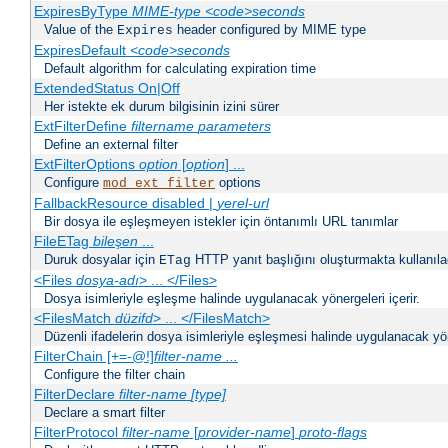
ExpiresByType
MIME-type
<code>seconds
Value of the
header configured by MIME type
Expires
ExpiresDefault
<code>seconds
Default algorithm for calculating expiration time
ExtendedStatus On|Off
Her istekte ek durum bilgisinin izini sürer
ExtFilterDefine
filtername
parameters
Define an external filter
ExtFilterOptions
option
[
option
] ...
Configure
options
mod_ext_filter
FallbackResource disabled |
yerel-url
Bir dosya ile eşleşmeyen istekler için öntanımlı URL tanımlar
FileETag
bileşen
...
Duruk dosyalar için
HTTP yanıt başlığını oluşturmakta kullanılaca
ETag
<Files
dosya-adı
> ... </Files>
Dosya isimleriyle eşleşme halinde uygulanacak yönergeleri içerir.
<FilesMatch
düzifd
> ... </FilesMatch>
Düzenli ifadelerin dosya isimleriyle eşleşmesi halinde uygulanacak yöne
FilterChain [+=-@!]
filter-name
...
Configure the filter chain
FilterDeclare
filter-name
[type]
Declare a smart filter
FilterProtocol
filter-name
[
provider-name
]
proto-flags