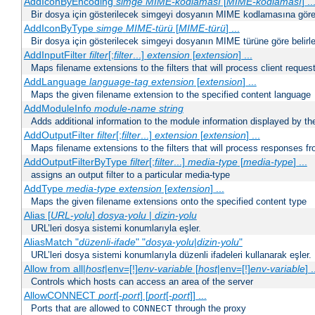
AddIconByEncoding
simge
MIME-kodlaması
[
MIME-kodlaması
] ..
Bir dosya için gösterilecek simgeyi dosyanın MIME kodlamasına göre b
AddIconByType
simge
MIME-türü
[
MIME-türü
] ...
Bir dosya için gösterilecek simgeyi dosyanın MIME türüne göre belirle
AddInputFilter
filter
[;
filter
...]
extension
[
extension
] ...
Maps filename extensions to the filters that will process client reques
AddLanguage
language-tag
extension
[
extension
] ...
Maps the given filename extension to the specified content language
AddModuleInfo
module-name
string
Adds additional information to the module information displayed by the
AddOutputFilter
filter
[;
filter
...]
extension
[
extension
] ...
Maps filename extensions to the filters that will process responses fr
AddOutputFilterByType
filter
[;
filter
...]
media-type
[
media-type
] ...
assigns an output filter to a particular media-type
AddType
media-type
extension
[
extension
] ...
Maps the given filename extensions onto the specified content type
Alias [
URL-yolu
]
dosya-yolu
|
dizin-yolu
URL’leri dosya sistemi konumlarıyla eşler.
AliasMatch "
düzenli-ifade
" "
dosya-yolu
|
dizin-yolu
"
URL’leri dosya sistemi konumlarıyla düzenli ifadeleri kullanarak eşler.
Allow from all|
host
|env=[!]
env-variable
[
host
|env=[!]
env-variable
] .
Controls which hosts can access an area of the server
AllowCONNECT
port
[-
port
] [
port
[-
port
]] ...
Ports that are allowed to
through the proxy
CONNECT