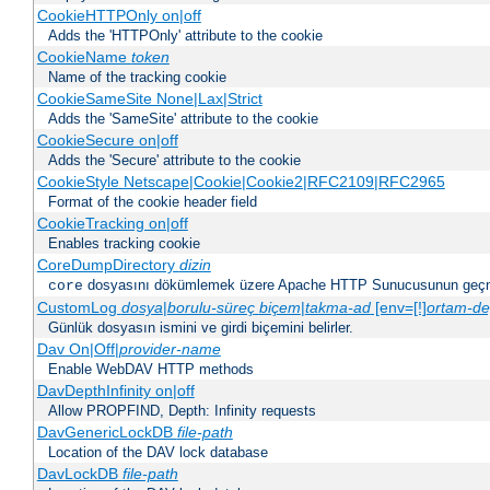
CookieHTTPOnly on|off
Adds the 'HTTPOnly' attribute to the cookie
CookieName
token
Name of the tracking cookie
CookieSameSite None|Lax|Strict
Adds the 'SameSite' attribute to the cookie
CookieSecure on|off
Adds the 'Secure' attribute to the cookie
CookieStyle Netscape|Cookie|Cookie2|RFC2109|RFC2965
Format of the cookie header field
CookieTracking on|off
Enables tracking cookie
CoreDumpDirectory
dizin
dosyasını dökümlemek üzere Apache HTTP Sunucusunun geçme
core
CustomLog
dosya
|
borulu-süreç
biçem
|
takma-ad
[env=[!]
ortam-de
Günlük dosyasın ismini ve girdi biçemini belirler.
Dav On|Off|
provider-name
Enable WebDAV HTTP methods
DavDepthInfinity on|off
Allow PROPFIND, Depth: Infinity requests
DavGenericLockDB
file-path
Location of the DAV lock database
DavLockDB
file-path