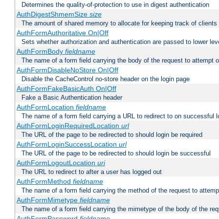
Determines the quality-of-protection to use in digest authentication
AuthDigestShmemSize
size
The amount of shared memory to allocate for keeping track of clients
AuthFormAuthoritative On|Off
Sets whether authorization and authentication are passed to lower le
AuthFormBody
fieldname
The name of a form field carrying the body of the request to attempt 
AuthFormDisableNoStore On|Off
Disable the CacheControl no-store header on the login page
AuthFormFakeBasicAuth On|Off
Fake a Basic Authentication header
AuthFormLocation
fieldname
The name of a form field carrying a URL to redirect to on successful l
AuthFormLoginRequiredLocation
url
The URL of the page to be redirected to should login be required
AuthFormLoginSuccessLocation
url
The URL of the page to be redirected to should login be successful
AuthFormLogoutLocation
uri
The URL to redirect to after a user has logged out
AuthFormMethod
fieldname
The name of a form field carrying the method of the request to attemp
AuthFormMimetype
fieldname
The name of a form field carrying the mimetype of the body of the req
AuthFormPassword
fieldname