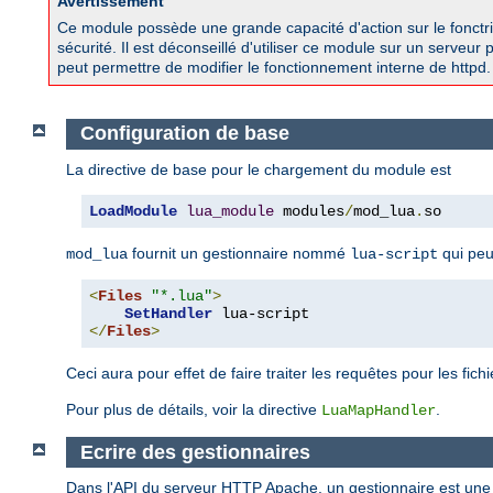
Avertissement
Ce module possède une grande capacité d'action sur le fonctri
sécurité. Il est déconseillé d'utiliser ce module sur un serveu
peut permettre de modifier le fonctionnement interne de httpd.
Configuration de base
La directive de base pour le chargement du module est
LoadModule
lua_module
 modules
/
mod_lua
.
so
fournit un gestionnaire nommé
qui peut
mod_lua
lua-script
<
Files
"*.lua"
>
SetHandler
</
Files
>
Ceci aura pour effet de faire traiter les requêtes pour les fich
Pour plus de détails, voir la directive
.
LuaMapHandler
Ecrire des gestionnaires
Dans l'API du serveur HTTP Apache, un gestionnaire est une 