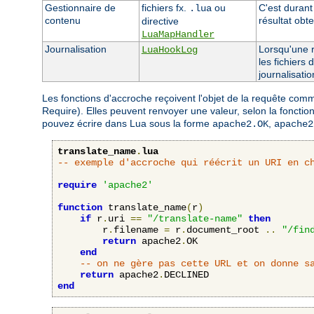
Gestionnaire de
fichiers fx.
ou
C'est durant 
.lua
contenu
résultat obt
directive
LuaMapHandler
Journalisation
Lorsqu'une r
LuaHookLog
les fichiers
journalisatio
Les fonctions d'accroche reçoivent l'objet de la requête co
Require). Elles peuvent renvoyer une valeur, selon la fonct
pouvez écrire dans Lua sous la forme
,
apache2.OK
apache2
translate_name
.
lua
-- exemple d'accroche qui réécrit un URI en c
require
'apache2'
function
 translate_name
(
r
)
if
 r
.
uri 
==
"/translate-name"
then
        r
.
filename 
=
 r
.
document_root 
..
"/fin
return
 apache2
.
OK

end
-- on ne gère pas cette URL et on donne s
return
 apache2
.
end