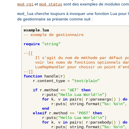
et
sont des exemples de modules comp
mod_cgi
mod_status
cherche toujours à invoquer une fonction Lua pour le
mod_lua
de gestionnaire se présente comme suit :
example
.
lua
-- exemple de gestionnaire
require
"string"
--[[

     Il s'agit du nom de méthode par défaut po
     voir les noms de fonctions optionnels dan
     LuaMapHandler pour choisir un point d'ent
--]]
function
 handle
(
r
)
    r
.
content_type 
=
"text/plain"
if
 r
.
method 
==
'GET'
then
    	r
:
puts
(
"Hello Lua World!\n"
)
for
 k
,
 v 
in
 pairs
(
 r
:
parseargs
()
)
do
            r
:
puts
(
 string
.
format
(
"%s: %s\n"
,
end
elseif
 r
.
method 
==
'POST'
then
    	r
:
puts
(
"Hello Lua World!\n"
)
for
 k
,
 v 
in
 pairs
(
 r
:
parsebody
()
)
do
            r
:
puts
(
 string
.
format
(
"%s: %s\n"
,