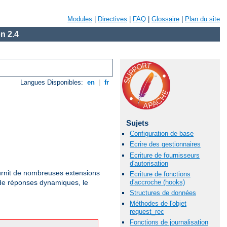
Modules
|
Directives
|
FAQ
|
Glossaire
|
Plan du site
n 2.4
Langues Disponibles:
en
|
fr
Sujets
Configuration de base
Ecrire des gestionnaires
Ecriture de fournisseurs
d'autorisation
rnit de nombreuses extensions
Ecriture de fonctions
d'accroche (hooks)
 de réponses dynamiques, le
Structures de données
Méthodes de l'objet
request_rec
Fonctions de journalisation