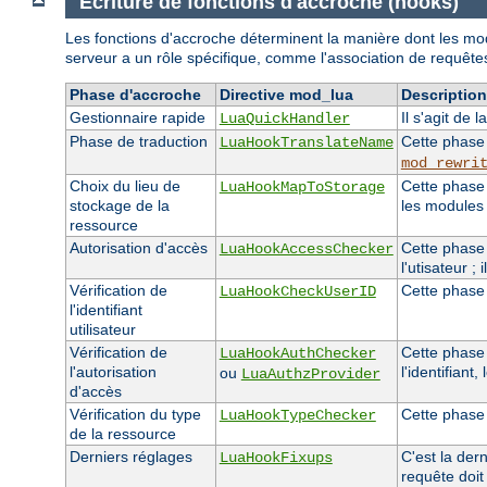
Ecriture de fonctions d'accroche (hooks)
Les fonctions d'accroche déterminent la manière dont les mod
serveur a un rôle spécifique, comme l'association de requêtes
Phase d'accroche
Directive mod_lua
Description
Gestionnaire rapide
Il s'agit de
LuaQuickHandler
Phase de traduction
Cette phase 
LuaHookTranslateName
mod_rewri
Choix du lieu de
Cette phase 
LuaHookMapToStorage
stockage de la
les modules
ressource
Autorisation d'accès
Cette phase v
LuaHookAccessChecker
l'utisateur ;
Vérification de
Cette phase v
LuaHookCheckUserID
l'identifiant
utilisateur
Vérification de
Cette phase 
LuaHookAuthChecker
l'autorisation
l'identifiant, 
ou
LuaAuthzProvider
d'accès
Vérification du type
Cette phase 
LuaHookTypeChecker
de la ressource
Derniers réglages
C'est la der
LuaHookFixups
requête doit 