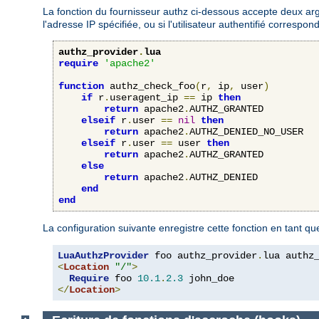
La fonction du fournisseur authz ci-dessous accepte deux argu
l'adresse IP spécifiée, ou si l'utilisateur authentifié corresp
authz_provider
.
lua
require
'apache2'
function
 authz_check_foo
(
r
,
 ip
,
 user
)
if
 r
.
useragent_ip 
==
 ip 
then
return
 apache2
.
AUTHZ_GRANTED

elseif
 r
.
user 
==
nil
then
return
 apache2
.
AUTHZ_DENIED_NO_USER

elseif
 r
.
user 
==
 user 
then
return
 apache2
.
AUTHZ_GRANTED

else
return
 apache2
.
AUTHZ_DENIED

end
end
La configuration suivante enregistre cette fonction en tant q
LuaAuthzProvider
 foo authz_provider
.
<
Location
"/"
>
Require
 foo 
10.1
.
2.3
</
Location
>