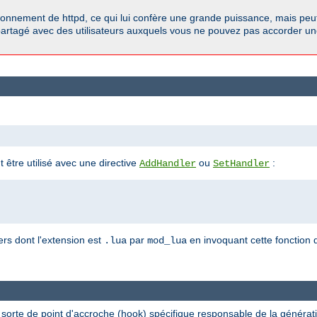
onnement de httpd, ce qui lui confère une grande puissance, mais peut
r partagé avec des utilisateurs auxquels vous ne pouvez pas accorder un
 être utilisé avec une directive
ou
:
AddHandler
SetHandler
iers dont l'extension est
par
en invoquant cette fonction
.lua
mod_lua
sorte de point d'accroche (hook) spécifique responsable de la générat