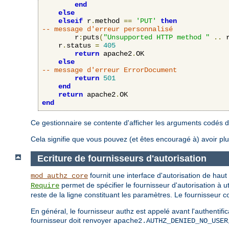
end
else
elseif
 r
.
method 
==
'PUT'
then
-- message d'erreur personnalisé
        r
:
puts
(
"Unsupported HTTP method "
..
 
	r
.
status 
=
405
return
 apache2
.
OK

else
-- message d'erreur ErrorDocument
return
501
end
return
 apache2
.
end
Ce gestionnaire se contente d'afficher les arguments codés d
Cela signifie que vous pouvez (et êtes encouragé à) avoir plus
Ecriture de fournisseurs d'autorisation
fournit une interface d'autorisation de haut
mod_authz_core
permet de spécifier le fournisseur d'autorisation à u
Require
reste de la ligne constituant les paramètres. Le fournisseur con
En général, le fournisseur authz est appelé avant l'authentificati
fournisseur doit renvoyer
apache2.AUTHZ_DENIED_NO_USER