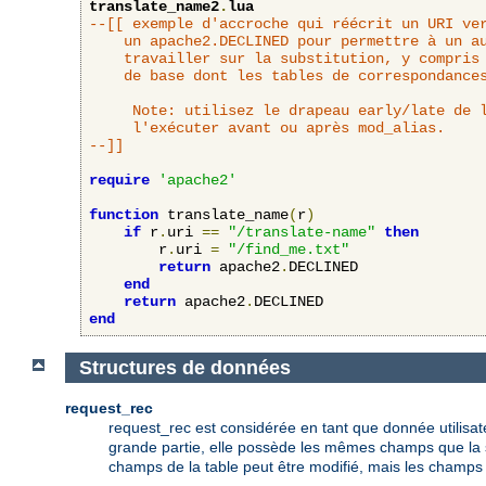
translate_name2
.
lua
--[[ exemple d'accroche qui réécrit un URI ver
	un apache2.DECLINED pour permettre à un autre interpréteur d'URL de

	travailler sur la substitution, y compris l'accroche translate_name

	de base dont les tables de correspondances se basent sur DocumentRoot.

     Note: utilisez le drapeau early/late de l
     l'exécuter avant ou après mod_alias.

--]]
require
'apache2'
function
 translate_name
(
r
)
if
 r
.
uri 
==
"/translate-name"
then
        r
.
uri 
=
"/find_me.txt"
return
 apache2
.
DECLINED

end
return
 apache2
.
end
Structures de données
request_rec
request_rec est considérée en tant que donnée utilisat
grande partie, elle possède les mêmes champs que la st
champs de la table peut être modifié, mais les champs 