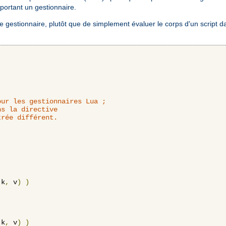
ortant un gestionnaire.
 gestionnaire, plutôt que de simplement évaluer le corps d'un script d
ur les gestionnaires Lua ;

s la directive

rée différent.

 k
,
 v
)
)
 k
,
 v
)
)