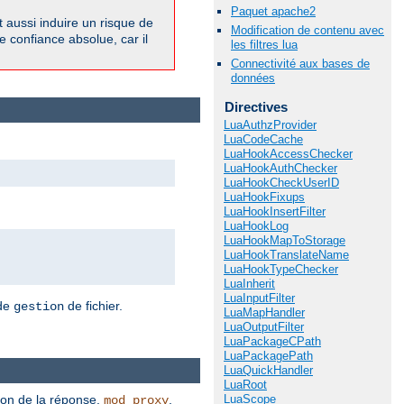
Paquet apache2
 aussi induire un risque de
Modification de contenu avec
e confiance absolue, car il
les filtres lua
Connectivité aux bases de
données
Directives
LuaAuthzProvider
LuaCodeCache
LuaHookAccessChecker
LuaHookAuthChecker
LuaHookCheckUserID
LuaHookFixups
LuaHookInsertFilter
LuaHookLog
LuaHookMapToStorage
LuaHookTranslateName
LuaHookTypeChecker
LuaInherit
LuaInputFilter
 de
de fichier.
gestion
LuaMapHandler
LuaOutputFilter
LuaPackageCPath
LuaPackagePath
LuaQuickHandler
LuaRoot
ion de la réponse.
,
LuaScope
mod_proxy