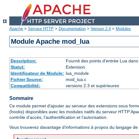
Apache
>
Serveur HTTP
>
Documentation
>
Version 2.4
>
Modules
Module Apache mod_lua
Description:
Fournit des points d'entrée Lua dans 
Statut:
Extension
Identificateur de Module:
lua_module
Fichier Source:
mod_lua.c
Compatibilité:
versions 2.3 et supérieures
Sommaire
Ce module permet d'ajouter au serveur des extensions sous forme
(hooks) disponibles avec les modules natifs du serveur HTTP Apa
contrôle d'accès, l'authentification et l'autorisation.
Vous trouverez davantage d'informations à propos du langage d