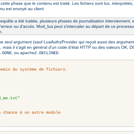
cette phase que le contenu est traité. Les fichiers sont lus, interprétés,
enu est envoyé au client.
equête a été traitée, plusieurs phases de journalisation interviennent, e
 d'erreur ou d'accès. Mod_lua peut s'intercaler au départ de ce processus
n.
mme seul argument (sauf LuaAuthzProvider qui reçoit aussi des argument
ion, mais il s'agit en général d'un code d'état HTTP ou des valeurs O
, ou
.
.DONE
apache2.DECLINED
hemin du système de fichiers.
d_me.txt"
a chance à un autre module