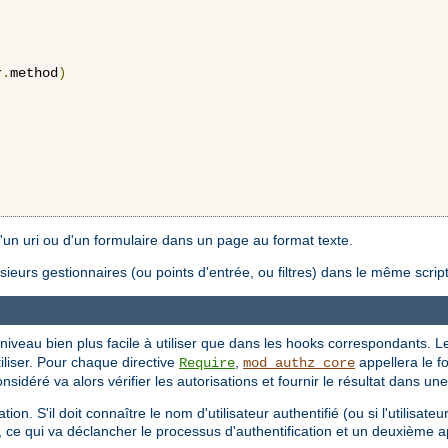
r
.
method
)
'un uri ou d'un formulaire dans un page au format texte.
ieurs gestionnaires (ou points d'entrée, ou filtres) dans le même script
 niveau bien plus facile à utiliser que dans les hooks correspondants. 
tiliser. Pour chaque directive
,
appellera le fo
Require
mod_authz_core
sidéré va alors vérifier les autorisations et fournir le résultat dans une
on. S'il doit connaître le nom d'utilisateur authentifié (ou si l'utilisateu
, ce qui va déclancher le processus d'authentification et un deuxième a