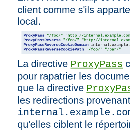
client comme s'ils appart
local.
ProxyPass
"/foo/"
"http://internal.example.co
ProxyPassReverse
"/foo/"
"http://internal.exa
ProxyPassReverseCookieDomain
 internal
.
example
ProxyPassReverseCookiePath
"/foo/"
"/bar/"
La directive
c
ProxyPass
pour rapatrier les docume
que la directive
ProxyPa
les redirections provenan
internal.example.co
qu'elles ciblent le réperto