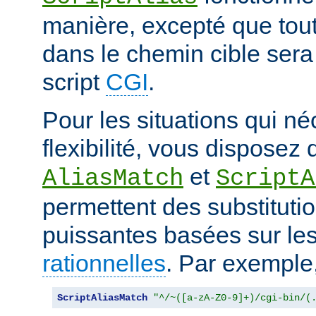
manière, excepté que tout
dans le chemin cible sera
script
CGI
.
Pour les situations qui né
flexibilité, vous disposez 
et
AliasMatch
ScriptA
permettent des substituti
puissantes basées sur le
rationnelles
. Par exemple
ScriptAliasMatch
"^/~([a-zA-Z0-9]+)/cgi-bin/(