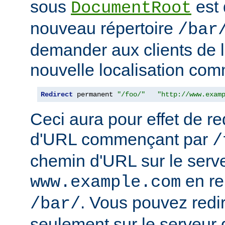
sous
est 
DocumentRoot
nouveau répertoire
/bar
demander aux clients de l
nouvelle localisation comm
Redirect
 permanent 
"/foo/"
"http://www.exam
Ceci aura pour effet de re
d'URL commençant par
/
chemin d'URL sur le serv
en r
www.example.com
. Vous pouvez redir
/bar/
seulement sur le serveur 