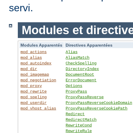
servi.
Modules et directiv
Modules Apparentés
Directives Apparentées
mod_actions
Alias
mod_alias
AliasMatch
mod_autoindex
CheckSpelling
mod_dir
DirectoryIndex
mod_imagemap
DocumentRoot
mod_negotiation
ErrorDocument
mod_proxy
Options
mod_rewrite
ProxyPass
mod_speling
ProxyPassReverse
mod_userdir
ProxyPassReverseCookieDomain
mod_vhost_alias
ProxyPassReverseCookiePath
Redirect
RedirectMatch
RewriteCond
RewriteRule