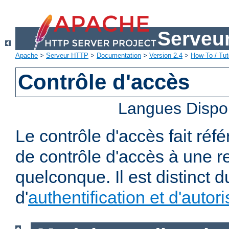
Serveu
Apache
>
Serveur HTTP
>
Documentation
>
Version 2.4
>
How-To / Tut
Contrôle d'accès
Langues Dispo
Le contrôle d'accès fait réf
de contrôle d'accès à une 
quelconque. Il est distinct 
d'
authentification et d'autori