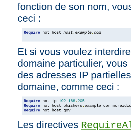
fonction de son nom, vou
ceci :
Require
 not host 
host
.
example
.
com
Et si vous voulez interdire
domaine particulier, vous
des adresses IP partiell
domaine, comme ceci :
Require
 not ip 
192.168
.
205
Require
 not host phishers
.
example
.
com moreidi
Require
 not host gov
Les directives
RequireA