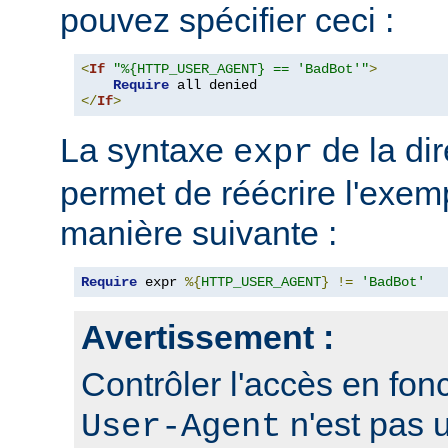
pouvez spécifier ceci :
<
If
"%{HTTP_USER_AGENT} == 'BadBot'"
>
Require
</
If
>
La syntaxe
de la di
expr
permet de réécrire l'exem
manière suivante :
Require
 expr 
%{
HTTP_USER_AGENT
}
!=
'BadBot'
Avertissement :
Contrôler l'accès en fonc
n'est pas 
User-Agent