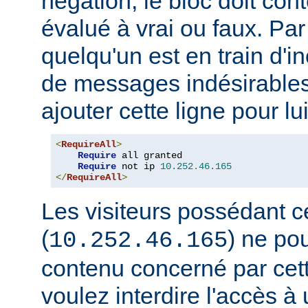
négation, le bloc doit con
évalué à vrai ou faux. Par
quelqu'un est en train d'i
de messages indésirable
ajouter cette ligne pour lui
<
RequireAll
>
Require
 all granted

Require
 not ip 
10.252
.
46.165
</
RequireAll
>
Les visiteurs possédant c
(
) ne pou
10.252.46.165
contenu concerné par cett
voulez interdire l'accès 