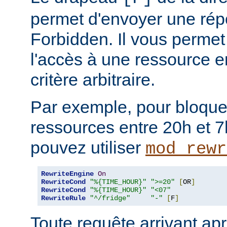
permet d'envoyer une rép
Forbidden. Il vous permet 
l'accès à une ressource e
critère arbitraire.
Par exemple, pour bloque
ressources entre 20h et 7
pouvez utiliser
mod_rewr
RewriteEngine
On
RewriteCond
"%{TIME_HOUR}"
">=20"
[
OR
]
RewriteCond
"%{TIME_HOUR}"
"<07"
RewriteRule
"^/fridge"
"-"
[
F
]
Toute requête arrivant ap