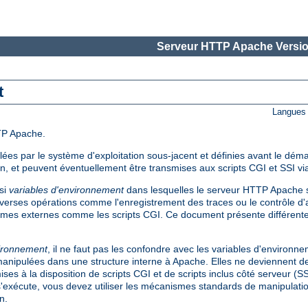
Serveur HTTP Apache Versio
t
Langues 
TP Apache.
es par le système d'exploitation sous-jacent et définies avant le dém
on, et peuvent éventuellement être transmises aux scripts CGI et SSI via
si
variables d'environnement
dans lesquelles le serveur HTTP Apache s
verses opérations comme l'enregistrement des traces ou le contrôle d'a
mes externes comme les scripts CGI. Ce document présente différent
vironnement
, il ne faut pas les confondre avec les variables d'environn
t manipulées dans une structure interne à Apache. Elles ne deviennent de
ses à la disposition de scripts CGI et de scripts inclus côté serveur (S
s'exécute, vous devez utiliser les mécanismes standards de manipulati
n.