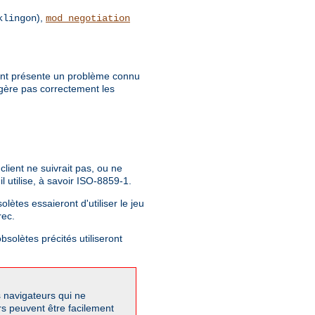
),
klingon
mod_negotiation
client présente un problème connu
 gère pas correctement les
lient ne suivrait pas, ou ne
 utilise, à savoir ISO-8859-1.
lètes essaieront d'utiliser le jeu
rec.
bsolètes précités utiliseront
s navigateurs qui ne
rs peuvent être facilement