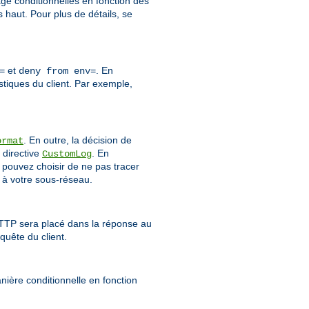
age conditionnelles en fonction des
haut. Pour plus de détails, se
et
. En
=
deny from env=
stiques du client. Par exemple,
. En outre, la décision de
ormat
 directive
. En
CustomLog
 pouvez choisir de ne pas tracer
 à votre sous-réseau.
HTTP sera placé dans la réponse au
quête du client.
ière conditionnelle en fonction