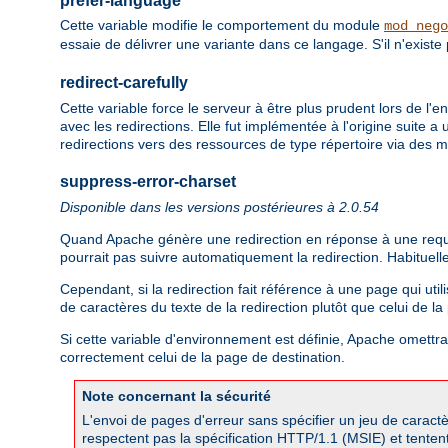
prefer-language
Cette variable modifie le comportement du module
mod_nego
essaie de délivrer une variante dans ce langage. S'il n'existe
redirect-carefully
Cette variable force le serveur à être plus prudent lors de l'
avec les redirections. Elle fut implémentée à l'origine suite
redirections vers des ressources de type répertoire via des
suppress-error-charset
Disponible dans les versions postérieures à 2.0.54
Quand Apache génère une redirection en réponse à une requête 
pourrait pas suivre automatiquement la redirection. Habituell
Cependant, si la redirection fait référence à une page qui util
de caractères du texte de la redirection plutôt que celui de l
Si cette variable d'environnement est définie, Apache omettra l
correctement celui de la page de destination.
Note concernant la sécurité
L'envoi de pages d'erreur sans spécifier un jeu de caractè
respectent pas la spécification HTTP/1.1 (MSIE) et tentent