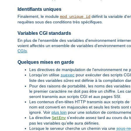
Identifiants uniques
Finalement, le module
définit la variable d
mod_unique_id
requêtes sous des conditions très spécifiques.
Variables CGI standards
En plus de l'ensemble des variables d'environnement internes 
voient affectés un ensemble de variables d'environnement c
CGIs
.
Quelques mises en garde
Les directives de manipulation de l'environnement ne p
Lorsqu'on utilise
pour exécuter des scripts CGI
suexec
liste des variables
sûres
est définie à la compilation d
Pour des raisons de portabilité, les noms des variables
le premier caractère ne doit pas être un chiffre. Les c
seront transmis aux scripts CGI et aux pages SSI.
Les contenus d'en-têtes HTTP transmis aux scripts de ty
nom est converti en majuscules et seuls les tirets sont r
ignoré. Voir
plus loin
pour une solution de contourneme
La directive
s'exécute assez tard au cours du tr
SetEnv
pas les variables qu'elle aura définies.
Lorsque le serveur cherche un chemin via une
sous-re