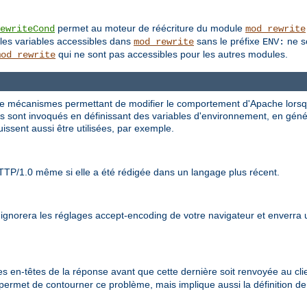
permet au moteur de réécriture du module
ewriteCond
mod_rewrite
les variables accessibles dans
sans le préfixe
ne so
mod_rewrite
ENV:
qui ne sont pas accessibles pour les autres modules.
mod_rewrite
 de mécanismes permettant de modifier le comportement d'Apache lorsqu'
 sont invoqués en définissant des variables d'environnement, en général
issent aussi être utilisées, par exemple.
TTP/1.0 même si elle a été rédigée dans un langage plus récent.
t ignorera les réglages accept-encoding de votre navigateur et enverra
s en-têtes de la réponse avant que cette dernière soit renvoyée au clien
 permet de contourner ce problème, mais implique aussi la définition d