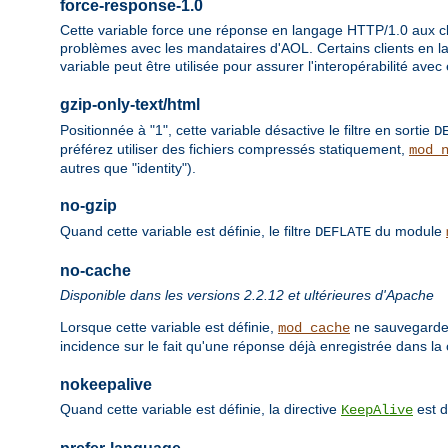
force-response-1.0
Cette variable force une réponse en langage HTTP/1.0 aux cli
problèmes avec les mandataires d'AOL. Certains clients en 
variable peut être utilisée pour assurer l'interopérabilité avec
gzip-only-text/html
Positionnée à "1", cette variable désactive le filtre en sortie
D
préférez utiliser des fichiers compressés statiquement,
mod_
autres que "identity").
no-gzip
Quand cette variable est définie, le filtre
du module
DEFLATE
no-cache
Disponible dans les versions 2.2.12 et ultérieures d'Apache
Lorsque cette variable est définie,
ne sauvegarder
mod_cache
incidence sur le fait qu'une réponse déjà enregistrée dans la 
nokeepalive
Quand cette variable est définie, la directive
est d
KeepAlive