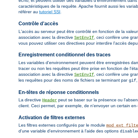
, et peuvent utiliser des variables d'environnement dans
echo
caractéristiques de la requête. Apache fournit aussi les var
référer au
tutoriel SSI
.
Contrôle d'accès
L'accès au serveur peut être contrôlé en fonction de la valeu
association avec la directive
, ceci confère une gra
SetEnvIf
vous pouvez utiliser ces directives pour interdire l'accès depu
Enregistrement conditionnel des traces
Les variables d'environnement peuvent être enregistrées dans 
tracer ou non les requêtes peut être prise en fonction de l'éta
association avec la directive
, ceci confère une gra
SetEnvIf
les requêtes pour des noms de fichiers se terminant par
gif
En-têtes de réponse conditionnels
La directive
peut se baser sur la présence ou l'absen
Header
client. Ceci permet, par exemple, de n'envoyer un certain en-
Activation de filtres externes
Les filtres externes configurés par le module
mod_ext_filt
d'une variable d'environnement à l'aide des options
disable