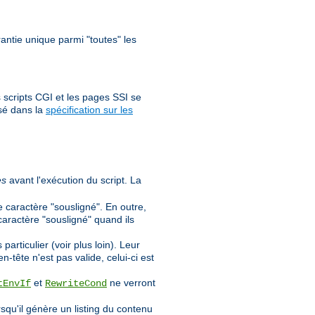
antie unique parmi "toutes" les
 scripts CGI et les pages SSI se
sé dans la
spécification sur les
es
avant l'exécution du script. La
e caractère "sousligné". En outre,
caractère "sousligné" quand ils
rticulier (voir plus loin). Leur
n-tête n'est pas valide, celui-ci est
et
ne verront
tEnvIf
RewriteCond
orsqu'il génère un listing du contenu