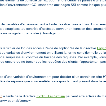
 les éléments de contrôle de flux pour rendre certaines parties d'une p
iables d'environnement CGI standards aux pages SSI comme indiqué plus 
r de variables d'environnement à l'aide des directives
allow from env
nde souplesse au contrôle d'accès au serveur en fonction des caractéri
is un navigateur particulier (User-Agent).
le fichier de log des accès à l'aide de l'option
de la directive
%e
LogF
t de variables d'environnement en utilisant la forme conditionnelle de la
nde souplesse au contrôle du traçage des requêtes. Par exemple, vous
, ou encore de ne tracer que les requêtes des clients n'appartenant pas
ce d'une variable d'environnement pour décider si un certain en-tête 
tête de réponse que si un en-tête correspondant est présent dans la re
à l'aide de la directive
peuvent être activés de man
er
ExtFilterDefine
et
.
env=
enableenv=