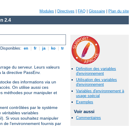
Modules
|
Directives
|
FAQ
|
Glossaire
|
Plan du site
n 2.4
Disponibles:
en
|
fr
|
ja
|
ko
|
tr
arrage du serveur. Leurs valeurs
Définition des variables
 la directive PassEnv.
d'environnement
Utilisation des variables
tocke des informations via un
d'environnement
ccès. On utilise aussi ces
Variables d'environnement à
es méthodes pour manipuler et
usage spécial
Exemples
ement contrôlées par le système
Voir aussi
 véritables variables
Commentaires
SI). Si vous souhaitez manipuler
on de l'environnement fournis par