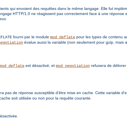
ents qui envoient des requêtes dans le même langage. Elle fut impléme
langage HTTP/1.0 ne réagissent pas correctement face à une réponse e
 eux.
fourni par le module
pour les types de contenu a
EFLATE
mod_deflate
évalue aussi la variable (non seulement pour gzip, mais 
negotiation
est désactivé, et
refusera de délivre
mod_deflate
mod_negotiation
a pas de réponse susceptible d'être mise en cache. Cette variable d
cache soit utilisée ou non pour la requête courante.
ésactivée.