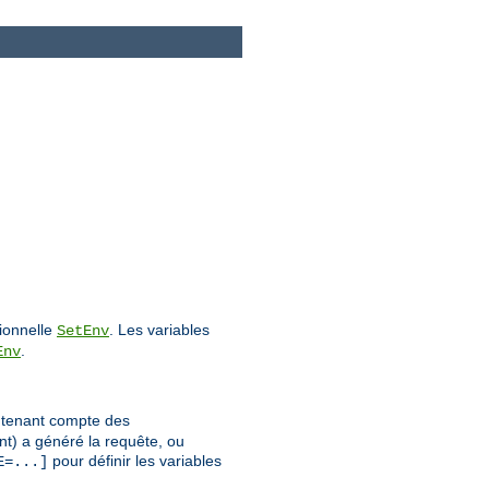
tionnelle
. Les variables
SetEnv
.
Env
n tenant compte des
nt) a généré la requête, ou
pour définir les variables
E=...]