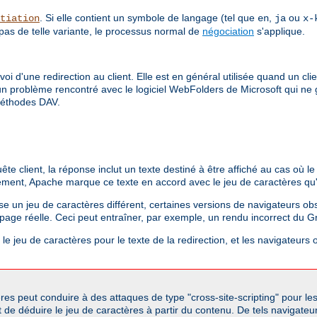
. Si elle contient un symbole de langage (tel que
,
ou
tiation
en
ja
x-
 pas de telle variante, le processus normal de
négociation
s'applique.
envoi d'une redirection au client. Elle est en général utilisée quand un 
 a un problème rencontré avec le logiciel WebFolders de Microsoft qui ne
 méthodes DAV.
client, la réponse inclut un texte destiné à être affiché au cas où le c
ement, Apache marque ce texte en accord avec le jeu de caractères qu'il
ise un jeu de caractères différent, certaines versions de navigateurs obso
a page réelle. Ceci peut entraîner, par exemple, un rendu incorrect du G
e jeu de caractères pour le texte de la redirection, et les navigateurs o
res peut conduire à des attaques de type "cross-site-scripting" pour le
 de déduire le jeu de caractères à partir du contenu. De tels navigateu