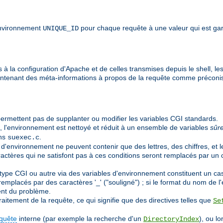
'environnement
pour chaque requête à une valeur qui est gar
UNIQUE_ID
à la configuration d'Apache et de celles transmises depuis le shell, les
ontenant des méta-informations à propos de la requête comme préconi
ermettent pas de supplanter ou modifier les variables CGI standards.
, l'environnement est nettoyé et réduit à un ensemble de variables
sûr
ans
.
suexec.c
 d'environnement ne peuvent contenir que des lettres, des chiffres, et l
aractères qui ne satisfont pas à ces conditions seront remplacés par un 
pe CGI ou autre via des variables d'environnement constituent un cas pa
emplacés par des caractères '_' ("souligné") ; si le format du nom de l'e
nt du problème.
aitement de la requête, ce qui signifie que des directives telles que
Se
quête
interne (par exemple la recherche d'un
), ou l
DirectoryIndex