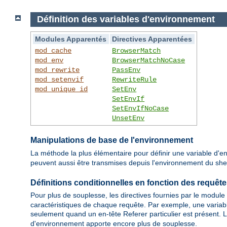
Définition des variables d'environnement
Modules Apparentés
Directives Apparentées
mod_cache
BrowserMatch
mod_env
BrowserMatchNoCase
mod_rewrite
PassEnv
mod_setenvif
RewriteRule
mod_unique_id
SetEnv
SetEnvIf
SetEnvIfNoCase
UnsetEnv
Manipulations de base de l'environnement
La méthode la plus élémentaire pour définir une variable d'en
peuvent aussi être transmises depuis l'environnement du shell 
Définitions conditionnelles en fonction des requêt
Pour plus de souplesse, les directives fournies par le module
caractéristiques de chaque requête. Par exemple, une variabl
seulement quand un en-tête Referer particulier est présent. L
d'environnement apporte encore plus de souplesse.