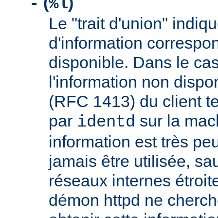
(
)
-
%l
Le "trait d'union" indiq
d'information correspo
disponible. Dans le cas
l'information non dispon
(RFC 1413) du client t
par
sur la mach
identd
information est très peu
jamais être utilisée, sa
réseaux internes étroit
démon httpd ne cherche