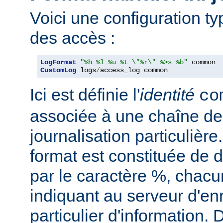
Voici une configuration ty
des accès :
LogFormat
"%h %l %u %t \"%r\" %>s %b"
CustomLog
 logs
/
access_log common
Ici est définie l'
identité
co
associée à une chaîne de
journalisation particulièr
format est constituée de d
par le caractère %, chacu
indiquant au serveur d'en
particulier d'information.