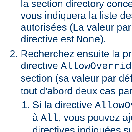
la section directory conc
vous indiquera la liste de
autorisées (La valeur par
directive est
).
None
Recherchez ensuite la p
directive
AllowOverrid
section (sa valeur par dé
tout d'abord deux cas part
Si la directive
AllowO
à
, vous pouvez aj
All
directives indiquées su