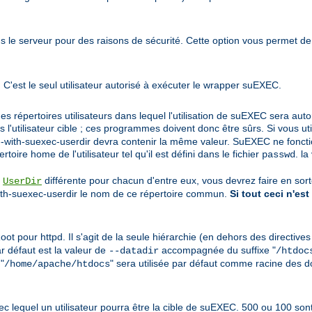
s le serveur pour des raisons de sécurité. Cette option vous permet de
 C'est le seul utilisateur autorisé à exécuter le wrapper suEXEC.
des répertoires utilisateurs dans lequel l'utilisation de suEXEC sera aut
'utilisateur cible ; ces programmes doivent donc être sûrs. Si vous uti
on --with-suexec-userdir devra contenir la même valeur. SuEXEC ne fonct
toire home de l'utilisateur tel qu'il est défini dans le fichier
. la
passwd
e
différente pour chacun d'entre eux, vous devrez faire en so
UserDir
with-suexec-userdir le nom de ce répertoire commun.
Si tout ceci n'est
t pour httpd. Il s'agit de la seule hiérarchie (en dehors des directive
ar défaut est la valeur de
accompagnée du suffixe "
--datadir
/htdoc
 "
" sera utilisée par défaut comme racine des 
/home/apache/htdocs
s avec lequel un utilisateur pourra être la cible de suEXEC. 500 ou 100 so