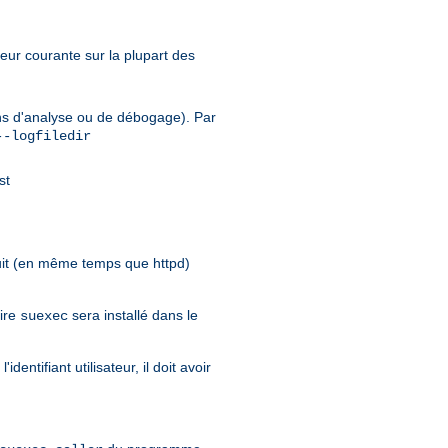
leur courante sur la plupart des
fins d'analyse ou de débogage). Par
--logfiledir
st
it (en même temps que httpd)
aire
sera installé dans le
suexec
entifiant utilisateur, il doit avoir