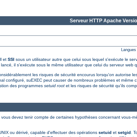
Serveur HTTP Apache Versio
Langues 
I
et
SSI
sous un utilisateur autre que celui sous lequel s'exécute le se
é, il s'exécute sous le même utilisateur que celui du serveur web qui
onsidérablement les risques de sécurité encourus lorsqu'on autorise les 
al configuré, suEXEC peut causer de nombreux problèmes et même crée
 gestion des programmes
setuid root
et les risques de sécurité qu'ils c
t, vous devez tenir compte de certaines hypothèses concernant vous-m
UNIX ou dérivé, capable d'effectuer des opérations
setuid
et
setgid
. 