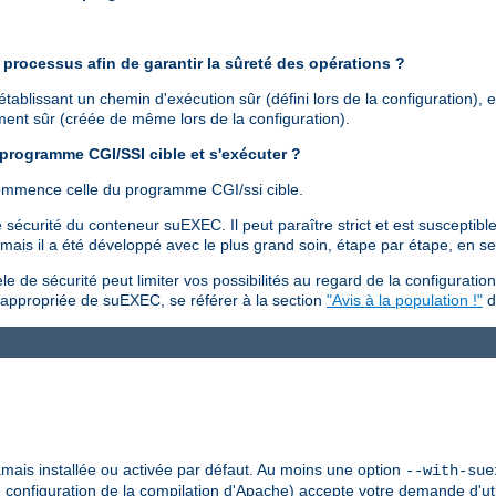
processus afin de garantir la sûreté des opérations ?
ablissant un chemin d'exécution sûr (défini lors de la configuration), 
ement sûr (créée de même lors de la configuration).
 programme CGI/SSI cible et s'exécuter ?
commence celle du programme CGI/ssi cible.
sécurité du conteneur suEXEC. Il peut paraître strict et est susceptible
is il a été développé avec le plus grand soin, étape par étape, en se f
 de sécurité peut limiter vos possibilités au regard de la configuration
n appropriée de suEXEC, se référer à la section
"Avis à la population !"
d
jamais installée ou activée par défaut. Au moins une option
--with-sue
e configuration de la compilation d'Apache) accepte votre demande d'util