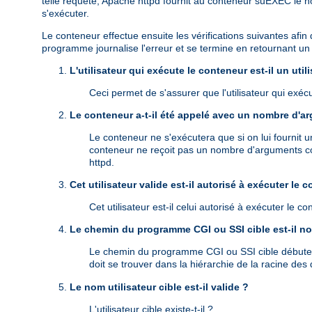
telle requête, Apache httpd fournit au conteneur suEXEC le n
s'exécuter.
Le conteneur effectue ensuite les vérifications suivantes afin 
programme journalise l'erreur et se termine en retournant un c
L'utilisateur qui exécute le conteneur est-il un uti
Ceci permet de s'assurer que l'utilisateur qui exé
Le conteneur a-t-il été appelé avec un nombre d'a
Le conteneur ne s'exécutera que si on lui fournit
conteneur ne reçoit pas un nombre d'arguments cor
httpd.
Cet utilisateur valide est-il autorisé à exécuter le 
Cet utilisateur est-il celui autorisé à exécuter le 
Le chemin du programme CGI ou SSI cible est-il no
Le chemin du programme CGI ou SSI cible débute-t-il
doit se trouver dans la hiérarchie de la racine d
Le nom utilisateur cible est-il valide ?
L'utilisateur cible existe-t-il ?