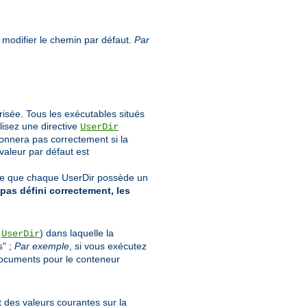
 modifier le chemin par défaut.
Par
orisée. Tous les exécutables situés
lisez une directive
UserDir
ionnera pas correctement si la
 valeur par défaut est
rte que chaque UserDir possède un
 pas défini correctement, les
s
) dans laquelle la
UserDir
" ;
Par exemple
, si vous exécutez
s
documents pour le conteneur
nt des valeurs courantes sur la