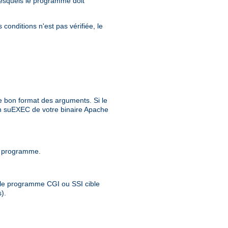
 lesquels le programme doit
conditions n'est pas vérifiée, le
e bon format des arguments. Si le
ion suEXEC de votre binaire Apache
 ce programme.
 ; le programme CGI ou SSI cible
).