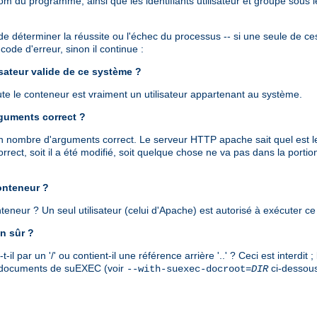
om du programme, ainsi que les identifiants utilisateur et groupe sous
de déterminer la réussite ou l'échec du processus -- si une seule de ces 
ode d'erreur, sinon il continue :
lisateur valide de ce système ?
cute le conteneur est vraiment un utilisateur appartenant au système.
rguments correct ?
 un nombre d'arguments correct. Le serveur HTTP apache sait quel est l
rect, soit il a été modifié, soit quelque chose ne va pas dans la port
conteneur ?
conteneur ? Un seul utilisateur (celui d'Apache) est autorisé à exécuter
n sûr ?
 par un '/' ou contient-il une référence arrière '..' ? Ceci est interdit
es documents de suEXEC (voir
ci-dessous
--with-suexec-docroot=
DIR