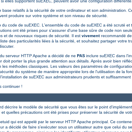
 elles supportent suEXEC, peuvent avoir une configuration différente
base relatifs à la sécurité de votre ordinateur et son administration. 
uvent produire sur votre système et son niveau de sécurité.
e
du code de suEXEC. L'ensemble du code de suEXEC a été scruté et te
utions ont été prises pour s'assurer d'une base sûre de code non seule
 et de nouveaux risques de sécurité. Il est
vivement
recommandé de n
des particularités liées à la sécurité, et souhaitez partager votre tra
iscuter.
 du serveur HTTP Apache a décidé de ne
PAS
inclure suEXEC dans l'in
oit porter la plus grande attention aux détails. Après avoir bien réfléc
lon les méthodes classiques. Les valeurs des paramètres de configurati
 sécurité du système de manière appropriée lors de l'utilisation de la fo
installation de suEXEC aux administrateurs prudents et suffisamment dét
 continuer !
ord décrire le modèle de sécurité que vous êtes sur le point d'implément
et quelles précautions ont été prises pour préserver la sécurité de vot
tuid qui est appelé par le serveur HTTP Apache principal. Ce conten
décidé de faire s'exécuter sous un utilisateur autre que celui du serv