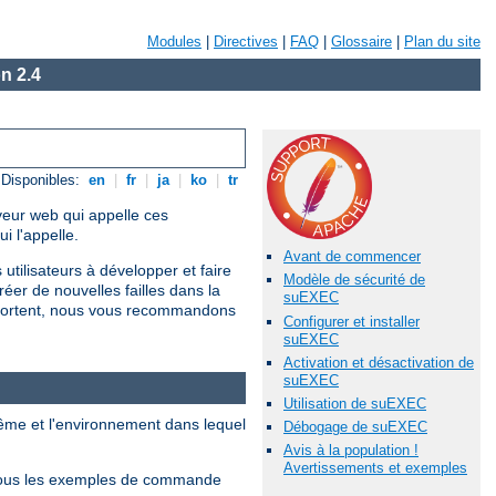
Modules
|
Directives
|
FAQ
|
Glossaire
|
Plan du site
n 2.4
Disponibles:
en
|
fr
|
ja
|
ko
|
tr
rveur web qui appelle ces
 l'appelle.
Avant de commencer
utilisateurs à développer et faire
Modèle de sécurité de
r de nouvelles failles dans la
suEXEC
omportent, nous vous recommandons
Configurer et installer
suEXEC
Activation et désactivation de
suEXEC
Utilisation de suEXEC
ême et l'environnement dans lequel
Débogage de suEXEC
Avis à la population !
Avertissements et exemples
Tous les exemples de commande