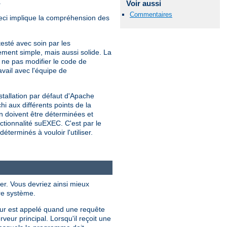
.
Voir aussi
Commentaires
Ceci implique la compréhension des
sté avec soin par les
ment simple, mais aussi solide. La
e pas modifier le code de
vail avec l'équipe de
stallation par défaut d'Apache
hi aux différents points de la
on doivent être déterminées et
nctionnalité suEXEC. C'est par le
erminés à vouloir l'utiliser.
er. Vous devriez ainsi mieux
re système.
eur est appelé quand une requête
eur principal. Lorsqu'il reçoit une