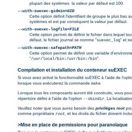
plupart des systèmes. la valeur par défaut est 100.
--with-suexec-gidmin=
GID
Cette option définit l'identifiant de groupe le plus bas
systèmes et est par conséquent la valeur par défaut.
--with-suexec-logfile=
FILE
Cette option permet de définir le fichier dans lequel t
défaut, le fichier journal se nomme "
" et s
suexec_log
--with-suexec-safepath=
PATH
Cette option permet de définir une variable d'environ
"
".
/usr/local/bin:/usr/bin:/bin
Compilation et installation du conteneur suEXEC
Si vous avez activé la fonctionnalité suEXEC à l'aide de l'opt
lorsque vous exécuterez la commande
.
make
Lorsque tous les composants auront été construits, vous p
répertoire défini à l'aide de l'option
. La localisati
--sbindir
Veuillez noter que vous aurez besoin des
privilèges root
pour
comme propriétaire
, et les droits du fichier doivent incl
root
>Mise en place de permissions pour paranoïaque