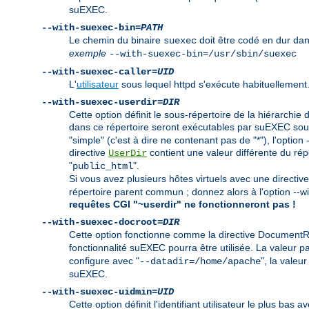
suEXEC.
--with-suexec-bin=
PATH
Le chemin du binaire
doit être codé en dur dan
suexec
exemple
--with-suexec-bin=/usr/sbin/suexec
--with-suexec-caller=
UID
L'
utilisateur
sous lequel httpd s'exécute habituellement.
--with-suexec-userdir=
DIR
Cette option définit le sous-répertoire de la hiérarchie 
dans ce répertoire seront exécutables par suEXEC sous l
"simple" (c'est à dire ne contenant pas de "*"), l'opti
directive
contient une valeur différente du réper
UserDir
"
".
public_html
Si vous avez plusieurs hôtes virtuels avec une directiv
répertoire parent commun ; donnez alors à l'option --
requêtes CGI "~userdir" ne fonctionneront pas !
--with-suexec-docroot=
DIR
Cette option fonctionne comme la directive DocumentRoo
fonctionnalité suEXEC pourra être utilisée. La valeur p
configure avec "
", la valeur
--datadir=/home/apache
suEXEC.
--with-suexec-uidmin=
UID
Cette option définit l'identifiant utilisateur le plus ba