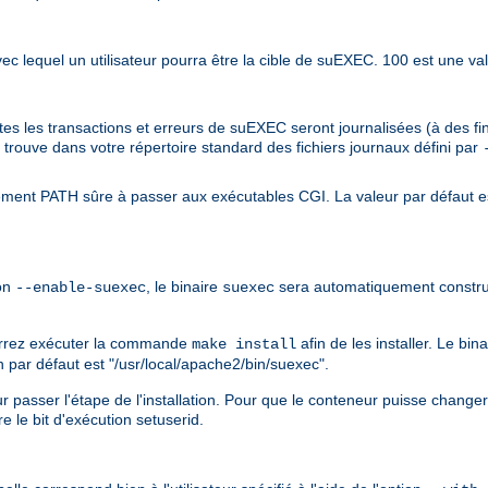
 avec lequel un utilisateur pourra être la cible de suEXEC. 100 est une va
outes les transactions et erreurs de suEXEC seront journalisées (à des 
e trouve dans votre répertoire standard des fichiers journaux défini par
nement PATH sûre à passer aux exécutables CGI. La valeur par défaut e
ion
, le binaire
sera automatiquement constru
--enable-suexec
suexec
ourrez exécuter la commande
afin de les installer. Le bin
make install
on par défaut est "/usr/local/apache2/bin/suexec".
 passer l'étape de l'installation. Pour que le conteneur puisse changer l'id
ure le bit d'exécution setuserid.