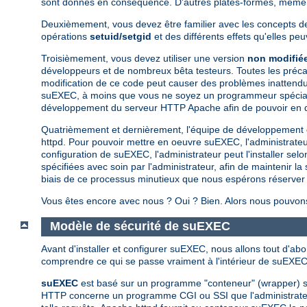
sont donnés en conséquence. D'autres plates-formes, même si
Deuxièmement, vous devez être familier avec les concepts de 
opérations
setuid/setgid
et des différents effets qu'elles pe
Troisièmement, vous devez utiliser une version
non modifié
développeurs et de nombreux bêta testeurs. Toutes les préca
modification de ce code peut causer des problèmes inattendus
suEXEC, à moins que vous ne soyez un programmeur spécialiste 
développement du serveur HTTP Apache afin de pouvoir en d
Quatrièmement et dernièrement, l'équipe de développement
httpd. Pour pouvoir mettre en oeuvre suEXEC, l'administrateur d
configuration de suEXEC, l'administrateur peut l'installer se
spécifiées avec soin par l'administrateur, afin de maintenir la
biais de ce processus minutieux que nous espérons réserver l'
Vous êtes encore avec nous ? Oui ? Bien. Alors nous pouvons
Modèle de sécurité de suEXEC
Avant d'installer et configurer suEXEC, nous allons tout d'ab
comprendre ce qui se passe vraiment à l'intérieur de suEXEC 
suEXEC
est basé sur un programme "conteneur" (wrapper) se
HTTP concerne un programme CGI ou SSI que l'administrateur a 