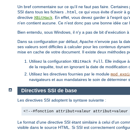
Un bref commentaire sur ce qu'il ne faut pas faire. Certaine
SSI dans tous les fichiers
, ce qui vous évite d'avoir à
.html
directive
. En effet, vous devez garder à l'esprit qu
XBitHack
n'en contient aucune. Ce n'est donc pas une bonne idée car 
Bien entendu, sous Windows, il n'y a pas de bit d'exécution à 
Dans sa configuration par défaut, Apache n'envoie pas la date
ses valeurs sont difficiles à calculer pour les contenus dyn
mise en cache de votre document. Il existe deux méthodes p
Utilisez la configuration
. Elle indique 
XBitHack Full
de la requête, tout en ignorant la date de modification de
Utilisez les directives fournies par le module
mod_expi
navigateurs et aux mandataires le soin de déterminer s
Directives SSI de base
Les directives SSI adoptent la syntaxe suivante :
<!--#fonction attribut=valeur attribut=valeur
Le format d'une directive SSI étant similaire à celui d'un co
visible dans le source HTML. Si SSI est correctement configur