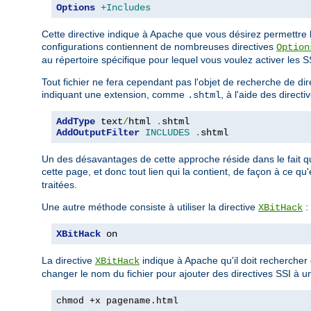
Options
+Includes
Cette directive indique à Apache que vous désirez permettre la
configurations contiennent de nombreuses directives
Option
au répertoire spécifique pour lequel vous voulez activer les SSI
Tout fichier ne fera cependant pas l'objet de recherche de d
indiquant une extension, comme
, à l'aide des directi
.shtml
AddType
 text
/
html 
.
AddOutputFilter
INCLUDES
.
shtml
Un des désavantages de cette approche réside dans le fait q
cette page, et donc tout lien qui la contient, de façon à ce qu
traitées.
Une autre méthode consiste à utiliser la directive
:
XBitHack
XBitHack
 on
La directive
indique à Apache qu'il doit rechercher d
XBitHack
changer le nom du fichier pour ajouter des directives SSI à un
chmod +x pagename.html