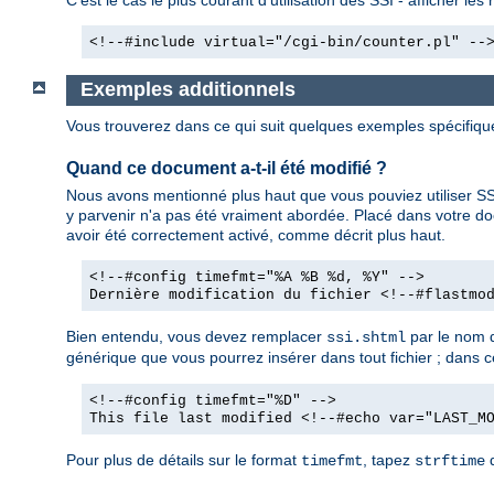
<!--#include virtual="/cgi-bin/counter.pl" --
Exemples additionnels
Vous trouverez dans ce qui suit quelques exemples spécifiq
Quand ce document a-t-il été modifié ?
Nous avons mentionné plus haut que vous pouviez utiliser SSI
y parvenir n'a pas été vraiment abordée. Placé dans votre d
avoir été correctement activé, comme décrit plus haut.
<!--#config timefmt="%A %B %d, %Y" -->
Dernière modification du fichier <!--#flastmo
Bien entendu, vous devez remplacer
par le nom d
ssi.shtml
générique que vous pourrez insérer dans tout fichier ; dans ce 
<!--#config timefmt="%D" -->
This file last modified <!--#echo var="LAST_M
Pour plus de détails sur le format
, tapez
d
timefmt
strftime