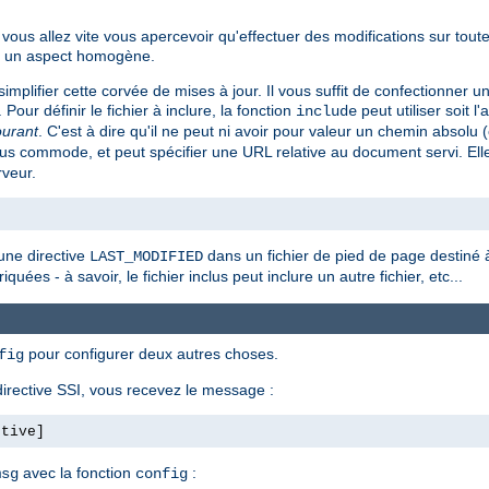
ous allez vite vous apercevoir qu'effectuer des modifications sur tout
ent un aspect homogène.
implifier cette corvée de mises à jour. Il vous suffit de confectionner u
. Pour définir le fichier à inclure, la fonction
peut utiliser soit l'
include
ourant
. C'est à dire qu'il ne peut ni avoir pour valeur un chemin absol
s commode, et peut spécifier une URL relative au document servi. Ell
rveur.
une directive
dans un fichier de pied de page destiné à 
LAST_MODIFIED
quées - à savoir, le fichier inclus peut inclure un autre fichier, etc...
pour configurer deux autres choses.
fig
irective SSI, vous recevez le message :
ctive]
avec la fonction
:
msg
config