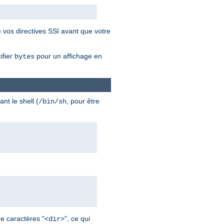
 vos directives SSI avant que votre
ifier
pour un affichage en
bytes
nt le shell (
, pour être
/bin/sh
de caractères "<
>", ce qui
dir