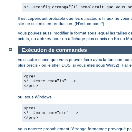
<!--#config errmsg="[Il semblerait que vous n
Il est cependant probable que les utilisateurs finaux ne voie
site ne soit mis en production. (N'est-ce pas ?)
Vous pouvez aussi modifier le format sous lequel les tailles de 
octets, ou
pour un affichage plus concis en Ko ou Mo,
abbrev
Exécution de commandes
Voici autre chose que vous pouvez faire avec la fonction
exe
plus précis - ou le shell DOS, si vous êtes sous Win32). Par e
<pre>
<!--#exec cmd="ls" -->
</pre>
ou, sous Windows
<pre>
<!--#exec cmd="dir" -->
</pre>
Vous noterez probablement l'étrange formatage provoqué par 