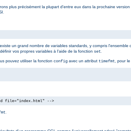
rons plus précisément la plupart d'entre eux dans la prochaine versio
SI.
Il existe un grand nombre de variables standards, y compris l'ensemble
finir vos propres variables à l'aide de la fonction
.
set
us pouvez utiliser la fonction
avec un attribut
, pour le
config
timefmt
od file="index.html" -->
.
fmt
 les résultats d'un programme CGI, comme l'universellement adoré "compte