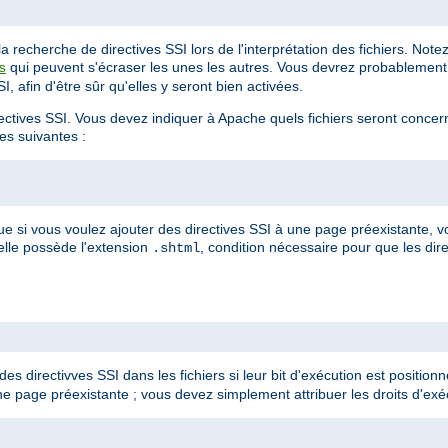
 recherche de directives SSI lors de l'interprétation des fichiers. Not
qui peuvent s'écraser les unes les autres. Vous devrez probablement 
s
, afin d'être sûr qu'elles y seront bien activées.
irectives SSI. Vous devez indiquer à Apache quels fichiers seront conce
ves suivantes :
ue si vous voulez ajouter des directives SSI à une page préexistante,
'elle possède l'extension
, condition nécessaire pour que les dire
.shtml
es directivves SSI dans les fichiers si leur bit d'exécution est positionné
e page préexistante ; vous devez simplement attribuer les droits d'exéc