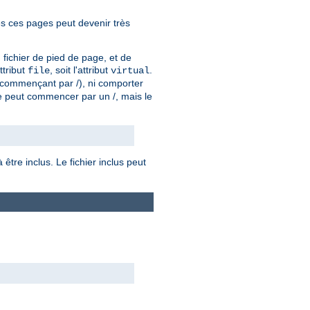
es ces pages peut devenir très
n fichier de pied de page, et de
attribut
, soit l'attribut
.
file
virtual
u (commençant par /), ni comporter
e peut commencer par un /, mais le
être inclus. Le fichier inclus peut