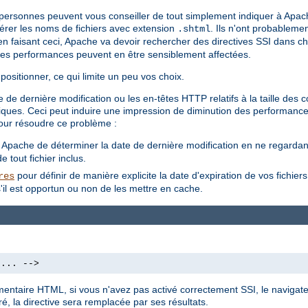
s personnes peuvent vous conseiller de tout simplement indiquer à Apac
 gérer les noms de fichiers avec extension
. Ils n'ont probableme
.shtml
'en faisant ceci, Apache va devoir rechercher des directives SSI dans cha
les performances peuvent en être sensiblement affectées.
positionner, ce qui limite un peu vos choix.
 de dernière modification ou les en-têtes HTTP relatifs à la taille des
amiques. Ceci peut induire une impression de diminution des performance
our résoudre ce problème :
à Apache de déterminer la date de dernière modification en ne regardant 
 tout fichier inclus.
pour définir de manière explicite la date d'expiration de vos fichier
res
'il est opportun ou non de les mettre en cache.
 ... -->
mmentaire HTML, si vous n'avez pas activé correctement SSI, le navigate
é, la directive sera remplacée par ses résultats.