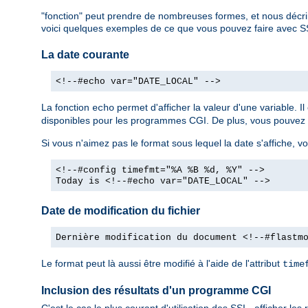
"fonction" peut prendre de nombreuses formes, et nous décri
voici quelques exemples de ce que vous pouvez faire avec S
La date courante
<!--#echo var="DATE_LOCAL" -->
La fonction
permet d'afficher la valeur d'une variable. 
echo
disponibles pour les programmes CGI. De plus, vous pouvez dé
Si vous n'aimez pas le format sous lequel la date s'affiche, vo
<!--#config timefmt="%A %B %d, %Y" -->
Today is <!--#echo var="DATE_LOCAL" -->
Date de modification du fichier
Dernière modification du document <!--#flastm
Le format peut là aussi être modifié à l'aide de l'attribut
time
Inclusion des résultats d'un programme CGI
C'est le cas le plus courant d'utilisation des SSI - afficher