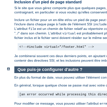
Inclusion d'un pied de page standard
Si le site que vous gérez comporte plus que quelques pages, v
contraignant, en particulier si vous voulez qu'elles conserv
Inclure un fichier pour un en-tête et/ou un pied de page peut s
l'inclure dans chaque page à l'aide de l'élément SSI
include
L'attribut
est un chemin de fichier
relatif au répertoire c
file
"../" dans son chemin. L'attribut
est probablement plu
virtual
fichier inclus et le fichier servi doivent résider sur le même se
<!--#include virtual="/footer.html" -->
Je combinerai souvent ces deux derniers points, en ajoutant 
contenir des directives SSI, et les inclusions peuvent être imbri
Que puis-je configurer d'autre ?
En plus du format de date, vous pouvez utiliser l'élément
con
En général, lorsque quelque chose se passe mal avec votre d
[an error occurred while processing this dire
Pour modifier ce message, vous pouvez utiliser l'attribut
err