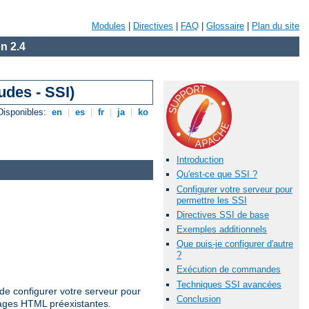
Modules
|
Directives
|
FAQ
|
Glossaire
|
Plan du site
n 2.4
udes - SSI)
Disponibles:
en
|
es
|
fr
|
ja
|
ko
Introduction
Qu'est-ce que SSI ?
Configurer votre serveur pour
permettre les SSI
Directives SSI de base
Exemples additionnels
Que puis-je configurer d'autre
?
Exécution de commandes
Techniques SSI avancées
de configurer votre serveur pour
Conclusion
pages HTML préexistantes.