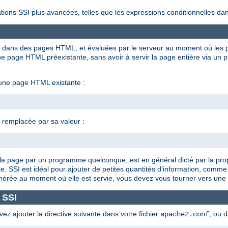
tions SSI plus avancées, telles que les expressions conditionnelles dan
ées dans des pages HTML, et évaluées par le serveur au moment où les p
 page HTML préexistante, sans avoir à servir la page entière via un 
 une page HTML existante :
t remplacée par sa valeur :
 de la page par un programme quelconque, est en général dicté par la pro
e. SSI est idéal pour ajouter de petites quantités d'information, comme
énérée au moment où elle est servie, vous devez vous tourner vers une 
 SSI
vez ajouter la directive suivante dans votre fichier
, ou 
apache2.conf