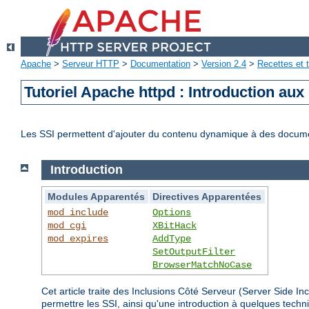
Apache
>
Serveur HTTP
>
Documentation
>
Version 2.4
>
Recettes et t
Tutoriel Apache httpd : Introduction aux
Les SSI permettent d'ajouter du contenu dynamique à des docum
Introduction
Modules Apparentés
Directives Apparentées
mod_include
Options
mod_cgi
XBitHack
mod_expires
AddType
SetOutputFilter
BrowserMatchNoCase
Cet article traite des Inclusions Côté Serveur (Server Side 
permettre les SSI, ainsi qu'une introduction à quelques tec