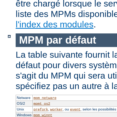
être chargé lorsque le se
liste des MPMs disponible
l'index des modules
.
MPM par défaut
La table suivante fournit 
défaut pour divers système
s'agit du MPM qui sera uti
spécifiez pas un autre à l
Netware
mpm_netware
OS/2
mpmt_os2
Unix
,
, ou
, selon les possibilité
prefork
worker
event
Windows
mpm_winnt