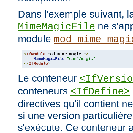
Dans l'exemple suivant, la
ne s'app
MimeMagicFile
module
mod_mime_magi
<
IfModule
 mod_mime_magic
.
c
>
MimeMagicFile
"conf/magic"
</
IfModule
>
Le conteneur
<IfVersio
conteneurs
<IfDefine>
directives qu'il contient n
si une version particulièr
s'exécute. Ce conteneur 