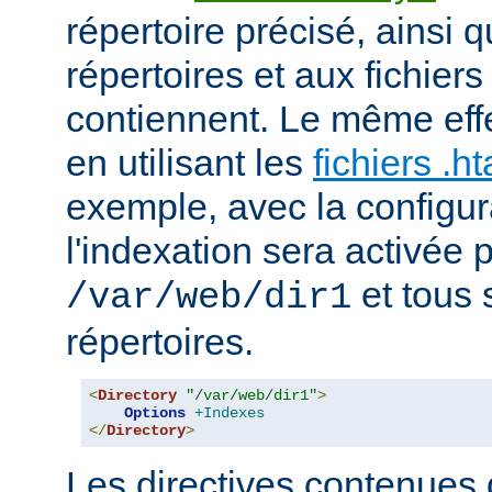
répertoire précisé, ainsi 
répertoires et aux fichier
contiennent. Le même effe
en utilisant les
fichiers .h
exemple, avec la configur
l'indexation sera activée p
et tous 
/var/web/dir1
répertoires.
<
Directory
"/var/web/dir1"
>
Options
+Indexes
</
Directory
>
Les directives contenues