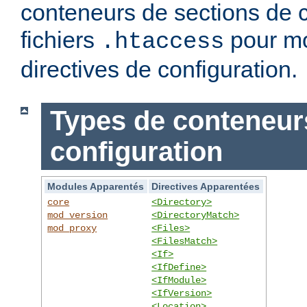
conteneurs de sections de c
fichiers
pour mo
.htaccess
directives de configuration.
Types de conteneur
configuration
Modules Apparentés
Directives Apparentées
core
<Directory>
mod_version
<DirectoryMatch>
mod_proxy
<Files>
<FilesMatch>
<If>
<IfDefine>
<IfModule>
<IfVersion>
<Location>