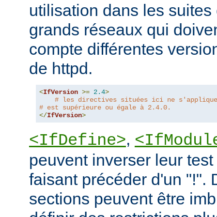
utilisation dans les suites 
grands réseaux qui doive
compte différentes version
de httpd.
<
IfVersion
>=
2.4
>
# les directives situées ici ne s'appliqu
# est supérieure ou égale à 2.4.0.
</
IfVersion
>
,
<IfDefine>
<IfModul
peuvent inverser leur test
faisant précéder d'un "!".
sections peuvent être imb