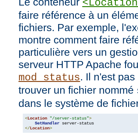
Le conteneur
<Location
faire référence à un élé
fichiers. Par exemple, l'e
montre comment faire ré
particulière vers un gesti
serveur HTTP Apache four
. Il n'est pa
mod_status
trouver un fichier nommé
dans le système de fichie
<
Location
"/server-status"
>
SetHandler
</
Location
>