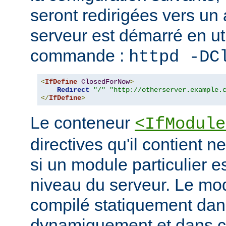
seront redirigées vers un a
serveur est démarré en uti
commande :
httpd -DC
<
IfDefine
ClosedForNow
>
Redirect
"/"
"http://otherserver.example.
</
IfDefine
>
Le conteneur
<IfModule
directives qu'il contient n
si un module particulier e
niveau du serveur. Le modu
compilé statiquement dans
dynamiquement et dans ce