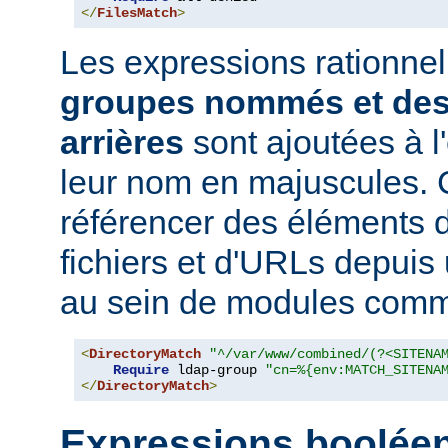
</
FilesMatch
>
Les expressions rationne
groupes nommés et des
arrières
sont ajoutées à 
leur nom en majuscules. 
référencer des éléments 
fichiers et d'URLs depuis
au sein de modules co
<
DirectoryMatch
"^/var/www/combined/(?<SITENA
Require
 ldap-group 
"cn=%{env:MATCH_SITENA
</
DirectoryMatch
>
Expressions boolée