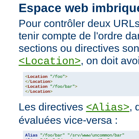
Espace web imbriqu
Pour contrôler deux URLs
tenir compte de l'ordre da
sections ou directives so
, on doit avoi
<Location>
<
Location
"/foo"
>
</
Location
>
<
Location
"/foo/bar"
>
</
Location
>
Les directives
, 
<Alias>
évaluées vice-versa :
Alias
"/foo/bar"
"/srv/www/uncommon/bar"