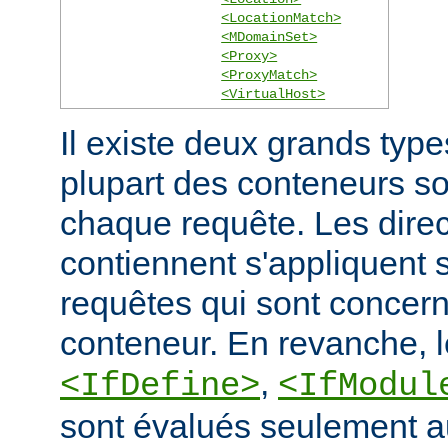
<LocationMatch>
<MDomainSet>
<Proxy>
<ProxyMatch>
<VirtualHost>
Il existe deux grands typ
plupart des conteneurs s
chaque requête. Les direct
contiennent s'appliquent
requêtes qui sont concern
conteneur. En revanche, 
,
<IfDefine>
<IfModul
sont évalués seulement a