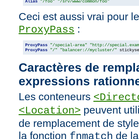
Alias
"/foo"
"/srv/www/common/foo"
Ceci est aussi vrai pour le
:
ProxyPass
ProxyPass
"/special-area"
"http://special.exa
ProxyPass
"/"
"balancer://mycluster/"
 stickys
Caractères de rempl
expressions rationne
Les conteneurs
<Direct
peuvent util
<Location>
de remplacement de styl
la fonction
de la
fnmatch