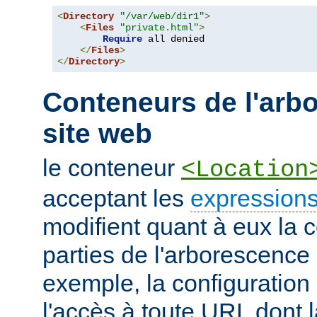
<
Directory
"/var/web/dir1"
>
<
Files
"private.html"
>
Require
 all denied

</
Files
>
</
Directory
>
Conteneurs de l'arb
site web
le conteneur
<Location
acceptant les
expressions
modifient quant à eux la c
parties de l'arborescence
exemple, la configuration 
l'accès à toute URL dont 