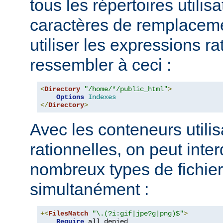
tous les répertoires utilisa
caractères de remplacem
utiliser les expressions ra
ressembler à ceci :
<
Directory
"/home/*/public_html"
>
Options
Indexes
</
Directory
>
Avec les conteneurs utili
rationnelles, on peut inter
nombreux types de fichie
simultanément :
+<
FilesMatch
"\.(?i:gif|jpe?g|png)$"
>
Require