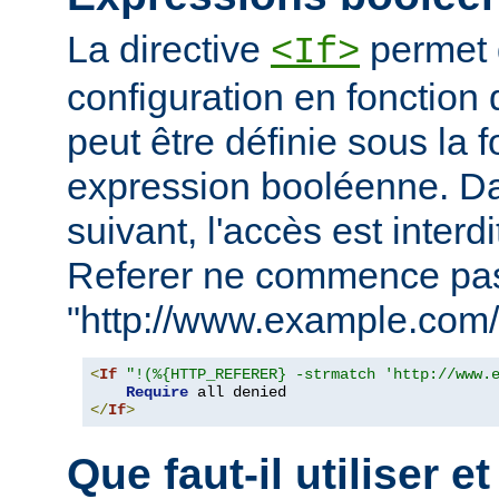
La directive
permet d
<If>
configuration en fonction 
peut être définie sous la 
expression booléenne. D
suivant, l'accès est interd
Referer ne commence pa
"http://www.example.com/
<
If
"!(%{HTTP_REFERER} -strmatch 'http://www.
Require
</
If
>
Que faut-il utiliser e