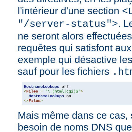
l'intérieur d'une section
<
. 
"/server-status">
ne seront alors effectuée
requêtes qui satisfont aux 
exemple qui désactive l
sauf pour les fichiers
.ht
HostnameLookups
<
Files
~
"\.(html|cgi)$"
>
HostnameLookups
</
Files
>
Mais même dans ce cas, s
besoin de noms DNS que 