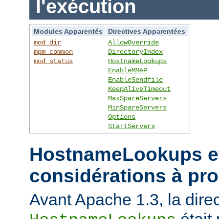
l'exécution
Modules Apparentés
Directives Apparentées
mod_dir
AllowOverride
mpm_common
DirectoryIndex
mod_status
HostnameLookups
EnableMMAP
EnableSendfile
KeepAliveTimeout
MaxSpareServers
MinSpareServers
Options
StartServers
HostnameLookups et
considérations à pr
Avant Apache 1.3, la direc