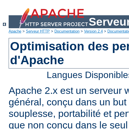
Serveu
Apache
>
Serveur HTTP
>
Documentation
>
Version 2.4
>
Documentati
Optimisation des p
d'Apache
Langues Disponible
Apache 2.x est un serveur
général, conçu dans un but 
souplesse, portabilité et p
que non conçu dans le seul 