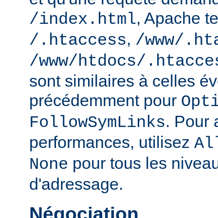
, Apache te
/index.html
,
/.htaccess
/www/.ht
/www/htdocs/.htacce
sont similaires à celles 
précédemment pour
Opt
. Pour 
FollowSymLinks
performances, utilisez
Al
pour tous les nivea
None
d'adressage.
Négociation