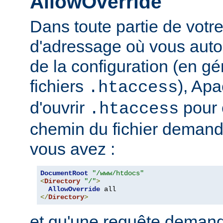
AllowOverride
Dans toute partie de votr
d'adressage où vous auto
de la configuration (en gé
fichiers
), Apa
.htaccess
d'ouvrir
pour 
.htaccess
chemin du fichier demand
vous avez :
DocumentRoot
"/www/htdocs"
<
Directory
"/"
>
AllowOverride
</
Directory
>
et qu'une requête demand