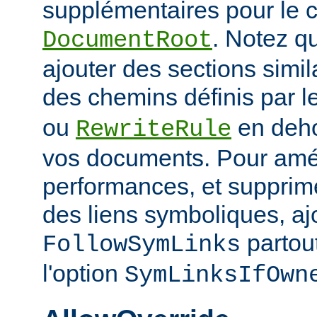
supplémentaires pour le c
. Notez q
DocumentRoot
ajouter des sections simil
des chemins définis par l
ou
en deho
RewriteRule
vos documents. Pour amél
performances, et supprime
des liens symboliques, ajo
partout
FollowSymLinks
l'option
SymLinksIfOwn