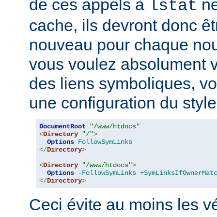
de ces appels à
ne
lstat
cache, ils devront donc ê
nouveau pour chaque nouv
vous voulez absolument vér
des liens symboliques, vo
une configuration du style
DocumentRoot
"/www/htdocs"
<
Directory
"/"
>
Options
FollowSymLinks
</
Directory
>
<
Directory
"/www/htdocs"
>
Options
-FollowSymLinks
+SymLinksIfOwnerMat
</
Directory
>
Ceci évite au moins les vé