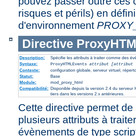
pouvez passer outre ces c
risques et périls) en défin
d'environnement
PROXY
Directive
ProxyHTM
Description:
Spécifie les attributs à traiter comme des é
Syntaxe:
ProxyHTMLEvents
attribut [attribut 
Contexte:
configuration globale, serveur virtuel, réperto
Statut:
Base
Module:
mod_proxy_html
Compatibilité:
Disponible depuis la version 2.4 du serveu
tiers dans les versions 2.x antérieures.
Cette directive permet de 
plusieurs attributs à trai
évènements de type script