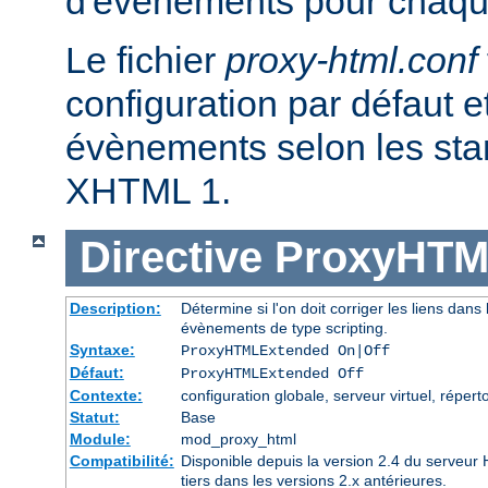
d'évènements pour chaqu
Le fichier
proxy-html.conf
configuration par défaut et
évènements selon les st
XHTML 1.
Directive
ProxyHTM
Description:
Détermine si l'on doit corriger les liens dans l
évènements de type scripting.
Syntaxe:
ProxyHTMLExtended On|Off
Défaut:
ProxyHTMLExtended Off
Contexte:
configuration globale, serveur virtuel, réperto
Statut:
Base
Module:
mod_proxy_html
Compatibilité:
Disponible depuis la version 2.4 du serveu
tiers dans les versions 2.x antérieures.