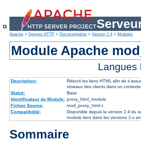
Serveu
Apache
>
Serveur HTTP
>
Documentation
>
Version 2.4
>
Modules
Module Apache mod
Langues 
Description:
Réécrit les liens HTML afin de s'assur
réseaux des clients dans un context
Statut:
Base
Identificateur de Module:
proxy_html_module
Fichier Source:
mod_proxy_html.c
Compatibilité:
Disponible depuis la version 2.4 du 
module tiers dans les versions 2.x an
Sommaire