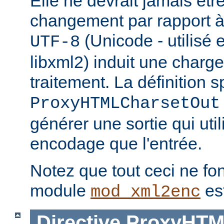
Elle ne devrait jamais être 
changement par rapport à 
(Unicode - utilisé 
UTF-8
libxml2) induit une charg
traitement. La définition s
ProxyHTMLCharsetOut
générer une sortie qui uti
encodage que l'entrée.
Notez que tout ceci ne fon
module
es
mod_xml2enc
Directive
ProxyHTM