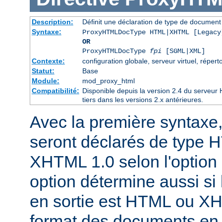
Description:
Définit une déclaration de type de docume
Syntaxe:
ProxyHTMLDocType HTML|XHTML [Legacy
OR
ProxyHTMLDocType
fpi
[SGML|XML]
Contexte:
configuration globale, serveur virtuel, réperto
Statut:
Base
Module:
mod_proxy_html
Compatibilité:
Disponible depuis la version 2.4 du serveu
tiers dans les versions 2.x antérieures.
Avec la première syntaxe
seront déclarés de type 
XHTML 1.0 selon l'option 
option détermine aussi si 
en sortie est HTML ou X
format des documents en