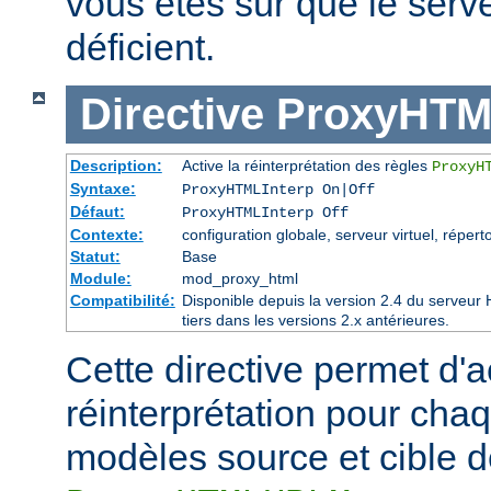
vous êtes sûr que le serve
déficient.
Directive
ProxyHTM
Description:
Active la réinterprétation des règles
ProxyH
Syntaxe:
ProxyHTMLInterp On|Off
Défaut:
ProxyHTMLInterp Off
Contexte:
configuration globale, serveur virtuel, réperto
Statut:
Base
Module:
mod_proxy_html
Compatibilité:
Disponible depuis la version 2.4 du serveu
tiers dans les versions 2.x antérieures.
Cette directive permet d'ac
réinterprétation pour cha
modèles source et cible de