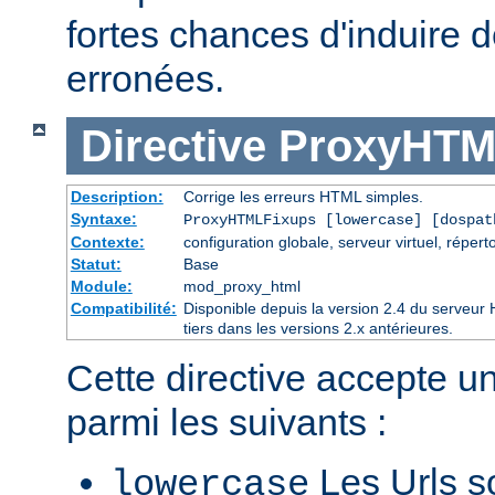
fortes chances d'induire
erronées.
Directive
ProxyHTM
Description:
Corrige les erreurs HTML simples.
Syntaxe:
ProxyHTMLFixups [lowercase] [dospat
Contexte:
configuration globale, serveur virtuel, réperto
Statut:
Base
Module:
mod_proxy_html
Compatibilité:
Disponible depuis la version 2.4 du serveu
tiers dans les versions 2.x antérieures.
Cette directive accepte u
parmi les suivants :
Les Urls so
lowercase