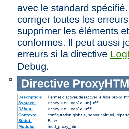
avec le standard spécifié.
corriger toutes les erreurs
supprimer les éléments et
conformes. Il peut aussi j
erreurs si la directive
Log
Debug.
Directive
ProxyHTM
Description:
Permet d'activer/désactiver le filtre proxy_ht
Syntaxe:
ProxyHTMLEnable On|Off
Défaut:
ProxyHTMLEnable Off
Contexte:
configuration globale, serveur virtuel, réperto
Statut:
Base
Module:
mod_proxy_html