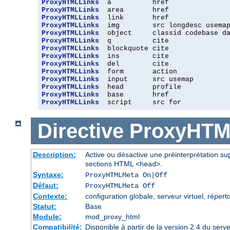
ProxyHTMLLinks
ProxyHTMLLinks
ProxyHTMLLinks
ProxyHTMLLinks
ProxyHTMLLinks
ProxyHTMLLinks
ProxyHTMLLinks
ProxyHTMLLinks
ProxyHTMLLinks
ProxyHTMLLinks
ProxyHTMLLinks
ProxyHTMLLinks
ProxyHTMLLinks
ProxyHTMLLinks
  script     src for
Directive
ProxyHTM
Description:
Active ou désactive une préinterprétation 
sections HTML
.
<head>
Syntaxe:
ProxyHTMLMeta On|Off
Défaut:
ProxyHTMLMeta Off
Contexte:
configuration globale, serveur virtuel, réperto
Statut:
Base
Module:
mod_proxy_html
Compatibilité:
Disponible à partir de la version 2.4 du se