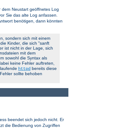
vor dem Neustart geöffnetes Log
r Sie das alte Log anfassen.
 Antwort benötigen, dann könnten
en, sondern sich mit einem
ie Kinder, die sich "sanft
 ist nicht in der Lage, sich
onsdateien mit dem
 Um sowohl die Syntax als
abei keine Fehler auftreten,
g laufende
bereits diese
httpd
 Fehler sollte behoben
ess beendet sich jedoch nicht. Er
tzt die Bedienung von Zugriffen