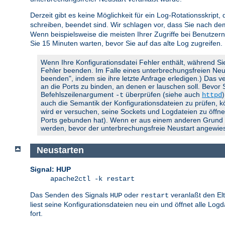
Derzeit gibt es keine Möglichkeit für ein Log-Rotationsskript,
schreiben, beendet sind. Wir schlagen vor, dass Sie nach d
Wenn beispielsweise die meisten Ihrer Zugriffe bei Benutzern
Sie 15 Minuten warten, bevor Sie auf das alte Log zugreifen.
Wenn Ihre Konfigurationsdatei Fehler enthält, während Si
Fehler beenden. Im Falle eines unterbrechungsfreien Neusta
beenden", indem sie ihre letzte Anfrage erledigen.) Das ve
an die Ports zu binden, an denen er lauschen soll. Bevor
Befehlszeilenargument
überprüfen (siehe auch
-t
httpd
auch die Semantik der Konfigurationsdateien zu prüfen, 
wird er versuchen, seine Sockets und Logdateien zu öffnen
Ports gebunden hat). Wenn er aus einem anderen Grund feh
werden, bevor der unterbrechungsfreie Neustart angewies
Neustarten
Signal: HUP
apache2ctl -k restart
Das Senden des Signals
oder
veranlaßt den El
HUP
restart
liest seine Konfigurationsdateien neu ein und öffnet alle Lo
fort.