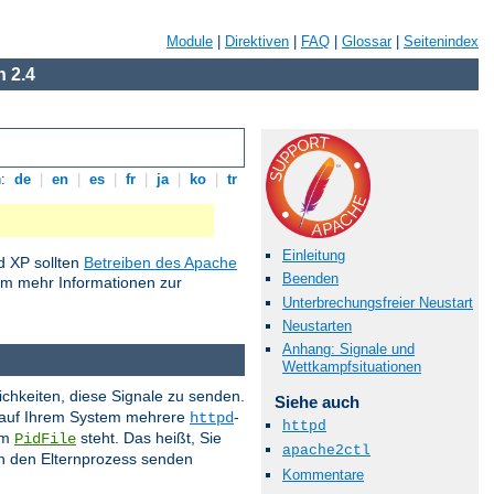
Module
|
Direktiven
|
FAQ
|
Glossar
|
Seitenindex
 2.4
n:
de
|
en
|
es
|
fr
|
ja
|
ko
|
tr
Einleitung
 XP sollten
Betreiben des Apache
Beenden
um mehr Informationen zur
Unterbrechungsfreier Neustart
Neustarten
Anhang: Signale und
Wettkampfsituationen
ichkeiten, diese Signale zu senden.
Siehe auch
s auf Ihrem System mehrere
-
httpd
httpd
im
steht. Das heißt, Sie
PidFile
apache2ctl
 an den Elternprozess senden
Kommentare