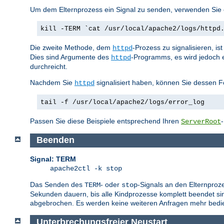
Um dem Elternprozess ein Signal zu senden, verwenden Sie e
kill -TERM `cat /usr/local/apache2/logs/httpd
Die zweite Methode, dem
-Prozess zu signalisieren, i
httpd
Dies sind Argumente des
-Programms, es wird jedoch 
httpd
durchreicht.
Nachdem Sie
signalisiert haben, können Sie dessen F
httpd
tail -f /usr/local/apache2/logs/error_log
Passen Sie diese Beispiele entsprechend Ihren
ServerRoot
Beenden
Signal: TERM
apache2ctl -k stop
Das Senden des
- oder
-Signals an den Elternproz
TERM
stop
Sekunden dauern, bis alle Kindprozesse komplett beendet sin
abgebrochen. Es werden keine weiteren Anfragen mehr bedie
Unterbrechungsfreier Neustart