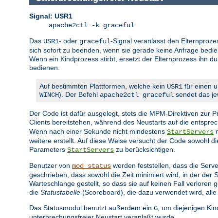
Signal: USR1
apache2ctl -k graceful
Das
- oder
-Signal veranlasst den Elternproze
USR1
graceful
sich sofort zu beenden, wenn sie gerade keine Anfrage bedien
Wenn ein Kindprozess stirbt, ersetzt der Elternprozess ihn d
bedienen.
Auf bestimmten Plattformen, welche kein
für einen u
USR1
). Der Befehl
sendet das jew
WINCH
apache2ctl graceful
Der Code ist dafür ausgelegt, stets die MPM-Direktiven zur
Clients bereitstehen, während des Neustarts auf die entspr
Wenn nach einer Sekunde nicht mindestens
n
StartServers
weitere erstellt. Auf diese Weise versucht der Code sowohl 
Parameters
zu berücksichtigen.
StartServers
Benutzer von
werden feststellen, dass die Serve
mod_status
geschrieben, dass sowohl die Zeit minimiert wird, in der der
Warteschlange gestellt, so dass sie auf keinen Fall verlore
die
Statustabelle
(Scoreboard), die dazu verwendet wird, alle
Das Statusmodul benutzt außerdem ein
, um diejenigen Ki
G
unterbrechungsfreier Neustart veranlaßt wurde.