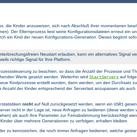
ss, die Kinder
anzuweisen
, sich nach Abschluß ihrer momentanen bear
en). Der Elternprozess liest seine Konfigurationsdateien erneut ein un
urch ein Kind der neuen Konfigurations-
Generation
. Dieses beginnt sof
nterbrechungsfreien Neustart erlauben, kann ein alternatives Signal v
eils richtige Signal für Ihre Platform.
 Prozesssteuerung zu beachten, so dass die Anzahl der Prozesse und Th
echenden Werte gesetzt werden. Weiterhin wird
auf folge
StartServers
eue Kindprozesse erstellt wurden, dann werden, um den Durchsatz z
die Anzahl der Kinder entsprechend der Serverlast anzupassen als auch 
rstatistiken
nicht
auf Null zurückgesetzt werden, wenn ein
gesend
USR1
 Server nicht in der Lage ist, neue Anfragen zu bedienen (diese werden
n gehen) als auch Ihre Parameter zur Feinabstimmung berücksichtigt we
 Kinder über mehrere Generationen zu verfolgen, erhalten bleiben.
nder zu kennzeichen, die noch immer Anfragen bedienen, welche gestar