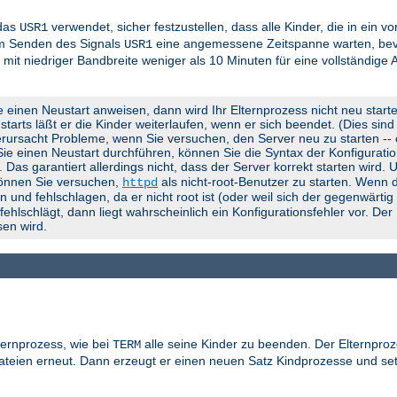
 das
verwendet, sicher festzustellen, dass alle Kinder, die in ein 
USR1
em Senden des Signals
eine angemessene Zeitspanne warten, bevo
USR1
 mit niedriger Bandbreite weniger als 10 Minuten für eine vollständige
e einen Neustart anweisen, dann wird Ihr Elternprozess nicht neu start
rts läßt er die Kinder weiterlaufen, wenn er sich beendet. (Dies sind d
rursacht Probleme, wenn Sie versuchen, den Server neu zu starten -- er
 Sie einen Neustart durchführen, können Sie die Syntax der Konfigurati
). Das garantiert allerdings nicht, dass der Server korrekt starten wird.
können Sie versuchen,
als nicht-root-Benutzer zu starten. Wenn d
httpd
 und fehlschlagen, da er nicht root ist (oder weil sich der gegenwärti
lschlägt, dann liegt wahrscheinlich ein Konfigurationsfehler vor. Der
en wird.
ternprozess, wie bei
alle seine Kinder zu beenden. Der Elternproz
TERM
gdateien erneut. Dann erzeugt er einen neuen Satz Kindprozesse und se