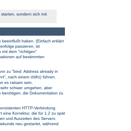
starten, sondern sich mit
 beeinflußt haben. (Einfach erklärt
enfolge passieren, ist
n mit dem "richtigen"
tuationen auf bestimmten
nn zu "bind: Address already in
ehrt", nach einem
) führen.
USR1
ann es ratsam sein,
r sehr schwer umgehen, aber
sie benötigen, die Dokumentation zu
 persistenten HTTP-Verbindung
ine Korrektur, die für 1.2 zu spät
iten und Auszeiten des Servers
o Sekunde neu gestartet, während