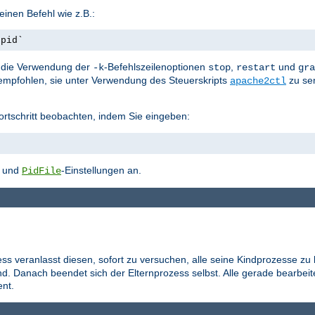
inen Befehl wie z.B.:
.pid`
st die Verwendung der
-Befehlszeilenoptionen
,
und
-k
stop
restart
gra
empfohlen, sie unter Verwendung des Steuerskripts
zu se
apache2ctl
ortschritt beobachten, indem Sie eingeben:
- und
-Einstellungen an.
PidFile
ess veranlasst diesen, sofort zu versuchen, alle seine Kindprozesse zu
d. Danach beendet sich der Elternprozess selbst. Alle gerade bearbei
nt.