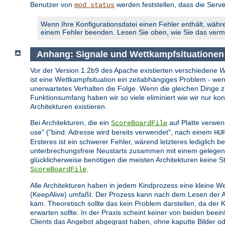
Benutzer von
werden feststellen, dass die Serve
mod_status
Wenn Ihre Konfigurationsdatei einen Fehler enthält, währe
einem Fehler beenden. Lesen Sie oben, wie Sie das ver
Anhang: Signale und Wettkampfsituationen
Vor der Version 1.2b9 des Apache existierten verschiedene
W
ist eine Wettkampfsituation ein zeitabhängiges Problem - wen
unerwartetes Verhalten die Folge. Wenn die gleichen Dinge zur 
Funktionsumfang haben wir so viele eliminiert wie wir nur 
Architekturen existieren.
Bei Architekturen, die ein
auf Platte verwen
ScoreBoardFile
use" ("bind: Adresse wird bereits verwendet", nach einem
HU
Ersteres ist ein schwerer Fehler, wärend letzteres lediglich be
unterbrechungsfreie Neustarts zusammen mit einem gelegent
glücklicherweise benötigen die meisten Architekturen keine St
.
ScoreBoardFile
Alle Architekturen haben in jedem Kindprozess eine kleine W
(KeepAlive) umfaßt. Der Prozess kann nach dem Lesen der Anf
kam. Theoretisch sollte das kein Problem darstellen, da der
erwarten sollte. In der Praxis scheint keiner von beiden bee
Clients das Angebot abgegrast haben, ohne kaputte Bilder o