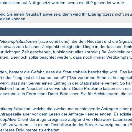
rstatistiken auf Null gesetzt werden, wenn ein
gesendet wurde.
HUP
nd Sie einen Neustart anweisen, dann wird Ihr Elternprozess nicht neu 
meiden können.
ettkampfsituationen
(race conditions), die den Neustart und die Signale
n etwas zum falschen Zeitpunkt erfolgt oder Dinge in der falschen Reih
richtigen Zeit geschehen, funktioniert alles korrekt.) Bei Architekture
konnten. Dennoch sollte beachtet werden, dass noch immer Wettkampfsi
den, besteht die Gefahr, dass die Statustabelle beschädigt wird. Das ka
) oder "long lost child came home!" ("Der verlorene Sohn ist heimgek
P
wirkt, dass der Server einen Eintrag in der Statustabelle verliert. So k
lichen harten Neustart zu verwenden. Diese Probleme lassen sich nu
atustabelle in Form einer Datei. Bitte lesen Sie für Architekturen, die 
ettkampfsituation, welche die zweite und nachfolgende Anfragen einer
ragezeile aber vor dem Lesen der Anfrage-Header enden. Es existiert e
 KeepAlive-Client derartige Ereignisse aufgrund von Netzwerk-Latenzze
influßt zu werden -- in einem Testfall wurde der Server zwanzig mal pr
der leere Dokumente zu erhalten.