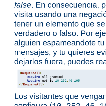
false
. En consecuencia, 
visita usando una negaci
tener un elemento que s
verdadero o falso. Por eje
alguien espameandote tu 
mensajes, y tu quieres ev
dejarlos fuera, puedes rea
<
RequireAll
>
Require
 all granted

Require
 not ip 
10.252
.
46.165
</
RequireAll
>
Los visitantes que vengan
configura (