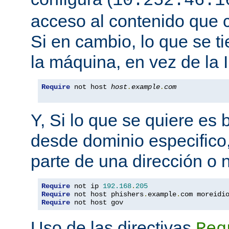
10.252.46.1
acceso al contenido que c
Si en cambio, lo que se t
la máquina, en vez de la I
Require
 not host 
host
.
example
.
com
Y, Si lo que se quiere es
desde dominio especifico,
parte de una dirección o
Require
 not ip 
192.168
.
205
Require
 not host phishers
.
example
.
com moreidi
Require
 not host gov
Uso de las directivas