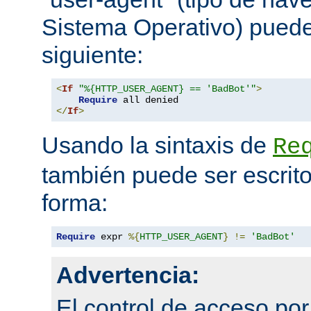
Sistema Operativo) pued
siguiente:
<
If
"%{HTTP_USER_AGENT} == 'BadBot'"
>
Require
</
If
>
Usando la sintaxis de
Re
también puede ser escrito
forma:
Require
 expr 
%{
HTTP_USER_AGENT
}
!=
'BadBot'
Advertencia:
El control de acceso po