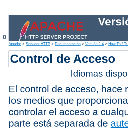
Versi
Apache
>
Servidor HTTP
>
Documentación
>
Versión 2.4
>
How-To / Tu
Control de Acceso
Idiomas dispo
El control de acceso, hace 
los medios que proporcion
controlar el acceso a cualqu
parte está separada de
aute