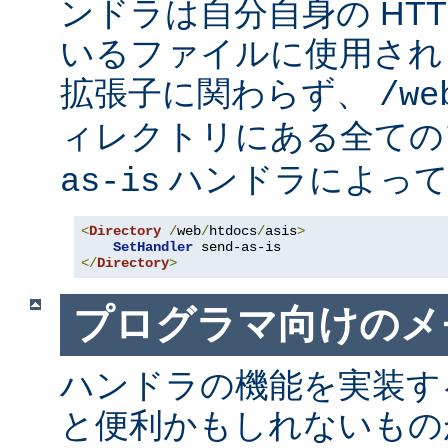
ンドラは自分自身の HT
いるファイルに使用され
拡張子に関わらず、
/we
ィレクトリにある全て
ハンドラによって
as-is
<
Directory
/
web
/
htdocs
/
asis
>
SetHandler
</
Directory
>
プログラマ向けのメ
ハンドラの機能を実装す
と便利かもしれないも