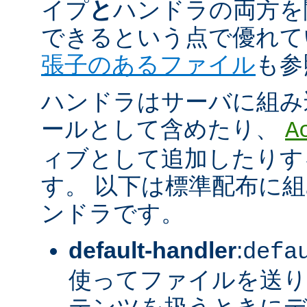
イプ
と
ハンドラの両方を
できるという点で優れてい
張子のあるファイル
も参
ハンドラはサーバに組み
ールとして含めたり、
A
ィブとして追加したりす
す。 以下は標準配布に
ンドラです。
default-handler
:
defa
使ってファイルを送り
テンツを扱うときに