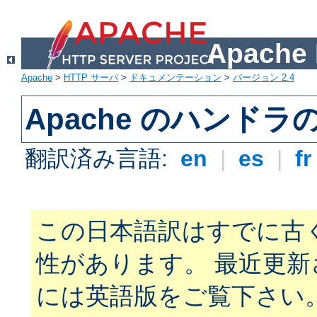
Apach
Apache
>
HTTP サーバ
>
ドキュメンテーション
>
バージョン 2.4
Apache のハンドラ
翻訳済み言語:
en
|
es
|
f
この日本語訳はすでに古
性があります。 最近更
には英語版をご覧下さい