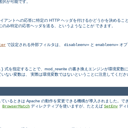
選択が可能です。
アントへの応答に特定の HTTP ヘッダを付けるかどうかを決めるこ
にのみ特定の応答ヘッダを送る、というようなことが できます。
で設定される外部フィルタは、
と
オプ
ter
disableenv=
enableenv=
式を指定することで、mod_rewrite の書き換えエンジンが環境変
.}
いない変数は、 実際は環境変数ではないということに注意してくださ
いるときは Apache の動作を変更できる機構が導入されました。で
、
ディレクティブを使いますが、たとえば
ディ
BrowserMatch
SetEnv