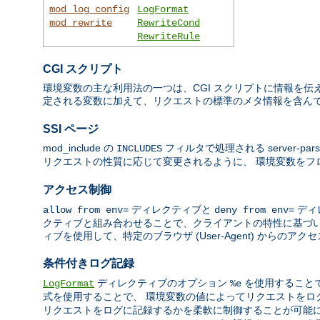
mod_log_config
LogFormat
mod_rewrite
RewriteCond
RewriteRule
CGI スクリプト
環境変数の主な利用法の一つは、CGI スクリプトに情報を伝え
定される変数に加えて、リクエストの標準のメタ情報を含んで
SSI ページ
mod_include の
フィルタで処理される server-par
INCLUDES
リクエストの性質に応じて変更されるように、 環境変数を
アクセス制御
ディレクティブと
ディ
allow from env=
deny from env=
クティブと組み合わせることで、クライアントの特性に基づい
ィブを使用して、特定のブラウザ (User-Agent) からの
条件付きログ記録
ディレクティブのオプション
を使用すること
LogFormat
%e
式を使用することで、 環境変数の値によってリクエストを
リクエストをログに記録するかを柔軟に制御することが可能