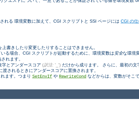
べて」のリクエストについて、一意であることが保証されている値を環境変数
U
される 環境変数に加えて、CGI スクリプトと SSI ページには
CGI の
数を上書きしたり変更したりすることはできません。
いる場合、CGI スクリプトが起動するために、環境変数は
安全
な環境
義されます。
数字とアンダースコア
(
訳注:
'_')
だけから成ります。 さらに、最初の文
ページに渡されるときにアンダースコアに置換されます。
されます。つまり
や
などからは、変数がそこで
SetEnvIf
RewriteCond