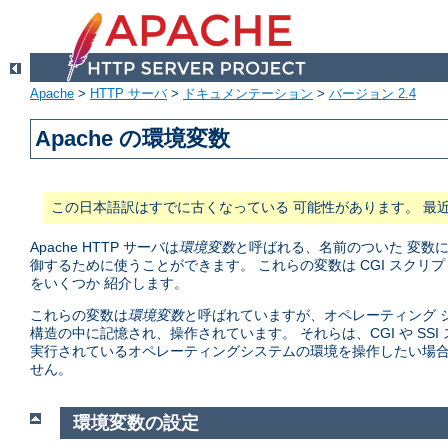
Apache
>
HTTP サーバ
>
ドキュメンテーション
>
バージョン 2.4
Apache の環境変数
この日本語訳はすでに古くなっている 可能性があります。 最
Apache HTTP サーバは
環境変数
と呼ばれる、名前のついた 変数
御するために使うことができます。 これらの変数は CGI スク
をいくつか 紹介します。
これらの変数は
環境変数
と呼ばれていますが、オペレーティング シ
構造の中に記憶され、操作されています。 それらは、CGI や S
実行されているオペレーティングシステムの環境を操作したい場合
せん。
環境変数の設定