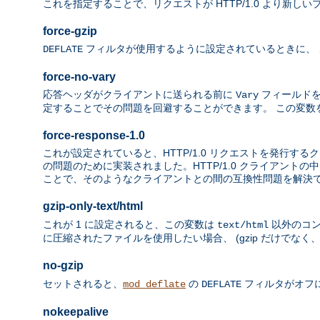
これを指定することで、リクエストが HTTP/1.0 より新しい
force-gzip
フィルタが使用するように設定されているときに、 この環
DEFLATE
force-no-vary
応答ヘッダがクライアントに送られる前に
フィールドを
Vary
定することでその問題を回避することができます。 この変数
force-response-1.0
これが設定されていると、HTTP/1.0 リクエストを発行するク
の問題のために実装されました。HTTP/1.0 クライアントの
ことで、そのようなクライアントとの間の互換性問題を解決
gzip-only-text/html
これが 1 に設定されると、この変数は
以外のコン
text/html
に圧縮されたファイルを使用したい場合、 (gzip だけでなく、"i
no-gzip
セットされると、
の
フィルタがオフ
mod_deflate
DEFLATE
nokeepalive