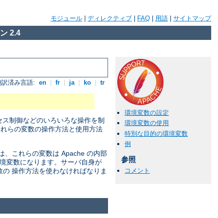
モジュール
|
ディレクティブ
|
FAQ
|
用語
|
サイトマップ
 2.4
翻訳済み言語:
en
|
fr
|
ja
|
ko
|
tr
環境変数の設定
セス制御などのいろいろな操作を制
環境変数の使用
それらの変数の操作方法と使用方法
特別な目的の環境変数
例
れらの変数は Apache の内部
参照
の環境変数になります。サーバ自身が
コメント
数の 操作方法を使わなければなりま