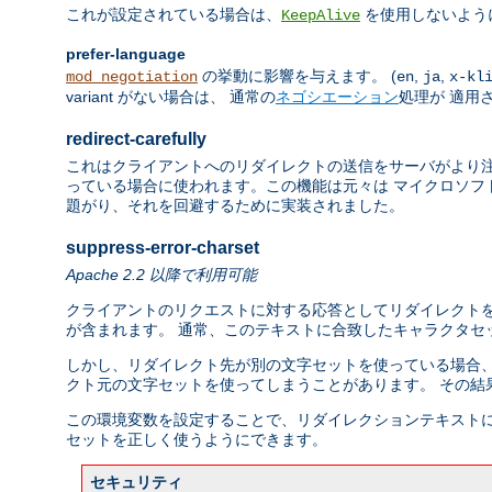
これが設定されている場合は、
を使用しないよう
KeepAlive
prefer-language
の挙動に影響を与えます。 (
,
,
mod_negotiation
en
ja
x-kl
variant がない場合は、 通常の
ネゴシエーション
処理が 適用
redirect-carefully
これはクライアントへのリダイレクトの送信をサーバがより注
っている場合に使われます。この機能は元々は マイクロソフト
題がり、それを回避するために実装されました。
suppress-error-charset
Apache 2.2 以降で利用可能
クライアントのリクエストに対する応答としてリダイレクトを
が含まれます。 通常、このテキストに合致したキャラクタセット、
しかし、リダイレクト先が別の文字セットを使っている場合、
クト元の文字セットを使ってしまうことがあります。 その結
この環境変数を設定することで、リダイレクションテキストに
セットを正しく使うようにできます。
セキュリティ