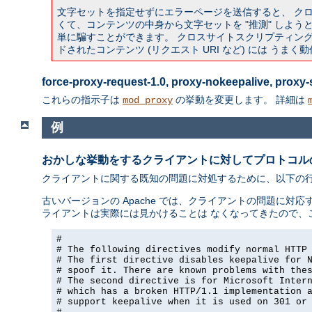
文字セットを指定せずにエラーページを送信すると、 ク
くて、コンテンツの中身から文字セットを "推測" しようとす
単に騙すことができます。 クロスサイトスクリプティング攻
ドされたコンテンツ (リクエスト URI など) には うま
force-proxy-request-1.0, proxy-nokeepalive, prox
これらの指示子は
の挙動を変更します。 詳細は
mod_proxy
例
おかしな挙動をするクライアントに対してプロトコル
クライアントに関する既知の問題に対処するために、以下の行を a
古いバージョンの Apache では、クライアントの問題に対応す
ライアントは実際には見かけることは なくなってきたので、
#

# The following directives modify normal HTTP 
# The first directive disables keepalive for N
# spoof it. There are known problems with thes
# The second directive is for Microsoft Intern
# which has a broken HTTP/1.1 implementation a
# support keepalive when it is used on 301 or 