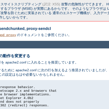
ロスサイトスクリプティング
(
訳注:
XSS)
攻撃の危険性がでてきます。 HT
るブラウザ (MSIE) が実際にあるからです。 そのようなブラウザは U
撃を防ぐために実装されている 通常のエスケープ機構が、入力データ中に
く動作しないからです。
y-sendchunked, proxy-sendcl
のドキュメントをご参照ください。
mod_proxy
の動作を変更する
pache2.conf に入れることを推奨しています。
るために apache2.conf に次の行を加えるよう推奨されていました
この設定はもはや必要ないかもしれません。
response behavior.

etscape 2.x and browsers that

e browser implementations.

et Explorer 4.0b2

nd does not properly

302 (redirect) responses.
