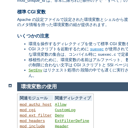
mod_unique_id は、非常に限られた条件の下で 「す
標準 CGI 変数
Apache の設定ファイルで設定された環境変数とシェルから渡
のメタ情報を持った環境変数の組が提供されます。
いくつかの注意
環境を操作するディレクティブを使って標準 CGI 変
CGI スクリプトを起動するために
が使用されて
suexec
な環境変数の集合は、コンパイル時に
で定
suexec.c
移植性のために、環境変数の名前はアルファベット、 
の制限に合わない文字は CGI スクリプトと SSI 
はリクエスト処理の 段階の中でも遅くに実行
SetEnv
ん。
環境変数の使用
関連モジュール
関連ディレクティブ
mod_authz_host
Allow
mod_cgi
CustomLog
mod_ext_filter
Deny
mod_headers
ExtFilterDefine
mod_include
Header