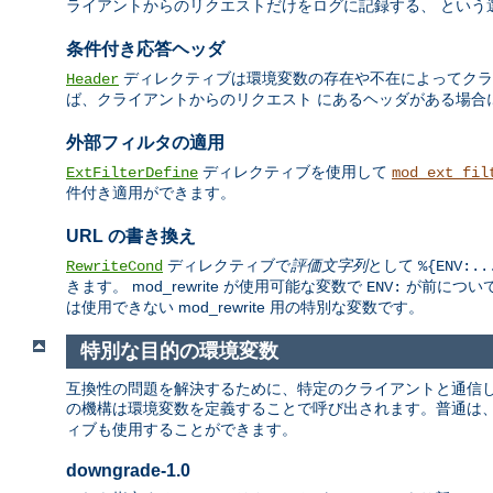
ライアントからのリクエストだけをログに記録する、 という
条件付き応答ヘッダ
ディレクティブは環境変数の存在や不在によってクライ
Header
ば、クライアントからのリクエスト にあるヘッダがある場合
外部フィルタの適用
ディレクティブを使用して
ExtFilterDefine
mod_ext_fil
件付き適用ができます。
URL の書き換え
ディレクティブで
評価文字列
として
RewriteCond
%{ENV:..
きます。 mod_rewrite が使用可能な変数で
が前について
ENV:
は使用できない mod_rewrite 用の特別な変数です。
特別な目的の環境変数
互換性の問題を解決するために、特定のクライアントと通信して
の機構は環境変数を定義することで呼び出されます。普通は
ィブも使用することができます。
downgrade-1.0