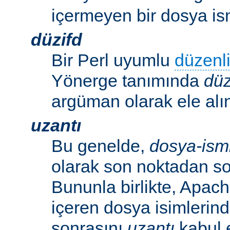
içermeyen bir dosya ism
düzifd
Bir Perl uyumlu
düzenli
Yönerge tanımında
düz
argüman olarak ele alın
uzantı
Bu genelde,
dosya-ism
olarak son noktadan so
Bununla birlikte, Apac
içeren dosya isimlerind
sonrasını
uzantı
kabul 