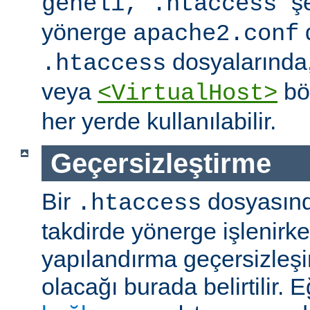
" ş
geneli, .htaccess
yönerge
apache2.conf
dosyalarında
.htaccess
veya
böl
<VirtualHost>
her yerde kullanılabilir.
Geçersizleştirme
Bir
dosyasın
.htaccess
takdirde yönerge işlenirk
yapılandırma geçersizleşi
olacağı burada belirtilir.