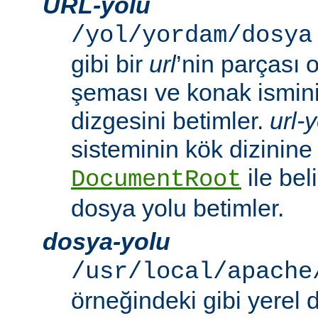
URL-yolu
/yol/yordam/dosya
gibi bir
url
’nin parçası 
şeması ve konak ismini 
dizgesini betimler.
url-
sisteminin kök dizinine
ile beli
DocumentRoot
dosya yolu betimler.
dosya-yolu
/usr/local/apache
örneğindeki gibi yerel 