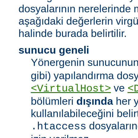
dosyalarının nerelerinde 
aşağıdaki değerlerin virgül 
halinde burada belirtilir.
sunucu geneli
Yönergenin sunucunun
gibi) yapılandırma dos
ve
<VirtualHost>
<
bölümleri
dışında
her 
kullanılabileceğini belirt
dosyaları
.htaccess