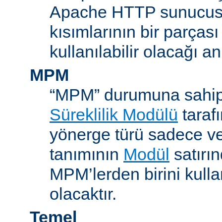
Apache HTTP sunucus
kısımlarının bir parças
kullanılabilir olacağı a
MPM
“MPM” durumuna sahip
Süreklilik Modülü
taraf
yönerge türü sadece v
tanımının
Modül
satırın
MPM’lerden birini kull
olacaktır.
Temel