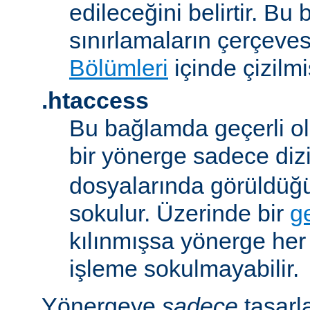
edileceğini belirtir. B
sınırlamaların çerçeve
Bölümleri
içinde çizilmiş
.htaccess
Bu bağlamda geçerli ol
bir yönerge sadece dizi
dosyalarında görüldüğ
sokulur. Üzerinde bir
g
kılınmışsa yönerge he
işleme sokulmayabilir.
Yönergeye
sadece
tasarl