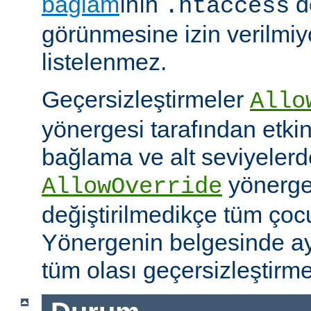
bağlam
ının
d
.htaccess
görünmesine izin verilmiy
listelenmez.
Geçersizleştirmeler
Allo
yönergesi tarafından etkinle
bağlama ve alt seviyeler
yönergel
AllowOverride
değiştirilmedikçe tüm çoc
Yönergenin belgesinde ayr
tüm olası geçersizleştirme i