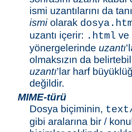
ismi uzantılarını da tan
ismi
olarak
dosya.ht
uzantı içerir:
ve
.html
yönergelerinde
uzantı
’
olmaksızın da belirtebili
uzantı
’lar harf büyüklü
değildir.
MIME-türü
Dosya biçiminin,
text
gibi aralarına bir / konu