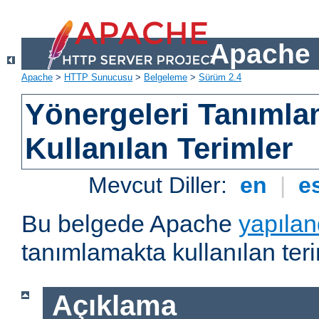
Apache 
Apache
>
HTTP Sunucusu
>
Belgeleme
>
Sürüm 2.4
Yönergeleri Tanımla
Kullanılan Terimler
Mevcut Diller:
en
|
e
Bu belgede Apache
yapılan
tanımlamakta kullanılan teri
Açıklama