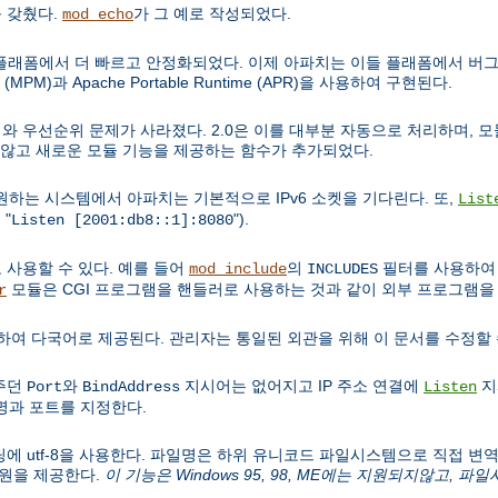
 갖췄다.
가 그 예로 작성되었다.
mod_echo
비유닉스 플래폼에서 더 빠르고 안정화되었다. 이제 아파치는 이들 플래폼에서 버그
(MPM)과 Apache Portable Runtime (APR)을 사용하여 구현된다.
순서와 우선순위 문제가 사라졌다. 2.0은 이를 대부분 자동으로 처리하며, 모듈
 않고 새로운 모듈 기능을 제공하는 함수가 추가되었다.
v6를 지원하는 시스템에서 아파치는 기본적으로 IPv6 소켓을 기다린다. 또,
List
 "
").
Listen [2001:db8::1]:8080
 사용할 수 있다. 예를 들어
의
필터를 사용하여 C
mod_include
INCLUDES
모듈은 CGI 프로그램을 핸들러로 사용하는 것과 같이 외부 프로그램을 
r
하여 다국어로 제공된다. 관리자는 통일된 외관을 위해 이 문서를 수정할 
 주던
와
지시어는 없어지고 IP 주소 연결에
지
Port
BindAddress
Listen
과 포트를 지정한다.
코딩에 utf-8을 사용한다. 파일명은 하위 유니코드 파일시스템으로 직접 변역되어,
지원을 제공한다.
이 기능은 Windows 95, 98, ME에는 지원되지않고, 