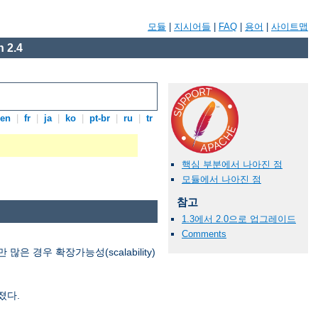
모듈
|
지시어들
|
FAQ
|
용어
|
사이트맵
 2.4
en
|
fr
|
ja
|
ko
|
pt-br
|
ru
|
tr
핵심 부분에서 나아진 점
모듈에서 나아진 점
참고
1.3에서 2.0으로 업그레이드
Comments
경우 확장가능성(scalability)
졌다.