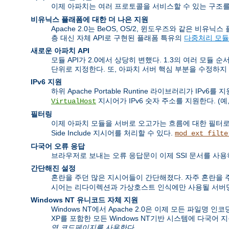
이제 아파치는 여러 프로토콜을 서비스할 수 있는 구조를
비유닉스 플래폼에 대한 더 나은 지원
Apache 2.0는 BeOS, OS/2, 윈도우즈와 같은 
층 대신 자체 API로 구현된 플래폼 특유의
다중처리 모듈
새로운 아파치 API
모듈 API가 2.0에서 상당히 변했다. 1.3의 여러 모듈 
단위로 지정한다. 또, 아파치 서버 핵심 부분을 수정하지
IPv6 지원
하위 Apache Portable Runtine 라이브러리가 IP
지시어가 IPv6 숫자 주소를 지원한다. (예,
VirtualHost
필터링
이제 아파치 모듈을 서버로 오고가는 흐름에 대한 필터로
Side Include 지시어를 처리할 수 있다.
mod_ext_filte
다국어 오류 응답
브라우저로 보내는 오류 응답문이 이제 SSI 문서를 사용
간단해진 설정
혼란을 주던 많은 지시어들이 간단해졌다. 자주 혼란을
시어는 리다이렉션과 가상호스트 인식에만 사용될 서버명
Windows NT 유니코드 자체 지원
Windows NT에서 Apache 2.0은 이제 모든 파일명 인
XP를 포함한 모든 Windows NT기반 시스템에 다국어 
역 코드페이지를 사용한다.