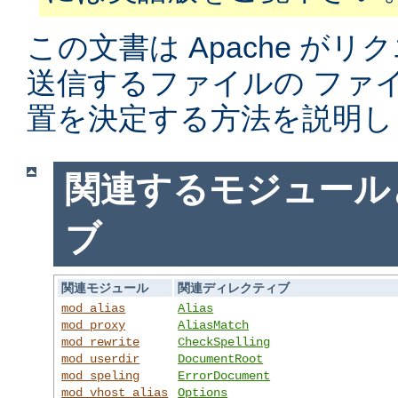
この文書は Apache がリ
送信するファイルの ファ
置を決定する方法を説明し
関連するモジュール
ブ
関連モジュール
関連ディレクティブ
mod_alias
Alias
mod_proxy
AliasMatch
mod_rewrite
CheckSpelling
mod_userdir
DocumentRoot
mod_speling
ErrorDocument
mod_vhost_alias
Options