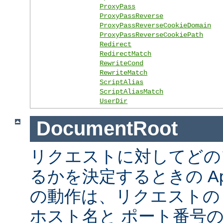
ProxyPass
ProxyPassReverse
ProxyPassReverseCookieDomain
ProxyPassReverseCookiePath
Redirect
RedirectMatch
RewriteCond
RewriteMatch
ScriptAlias
ScriptAliasMatch
UserDir
DocumentRoot
リクエストに対してどの
るかを決定するときの Ap
の動作は、リクエストの URL
ホスト名と ポート番号の