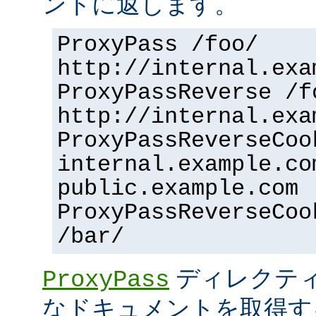
ントに返します。
ProxyPass /foo/
http://internal.exa
ProxyPassReverse /f
http://internal.exa
ProxyPassReverseCoo
internal.example.co
public.example.com
ProxyPassReverseCoo
/bar/
ディレクティ
ProxyPass
なドキュメントを取得す