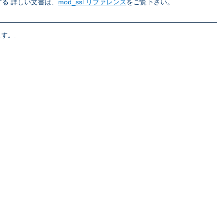
る 詳しい文書は、
mod_ssl リファレンス
をご覧下さい。
す。.