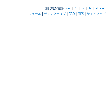
翻訳済み言語:
en
|
fr
|
ja
|
tr
|
zh-cn
モジュール
|
ディレクティブ
|
FAQ
|
用語
|
サイトマップ