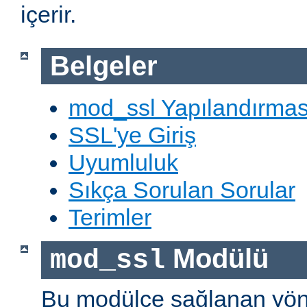
içerir.
Belgeler
mod_ssl Yapılandırmas
SSL'ye Giriş
Uyumluluk
Sıkça Sorulan Sorular
Terimler
Modülü
mod_ssl
Bu modülce sağlanan yön