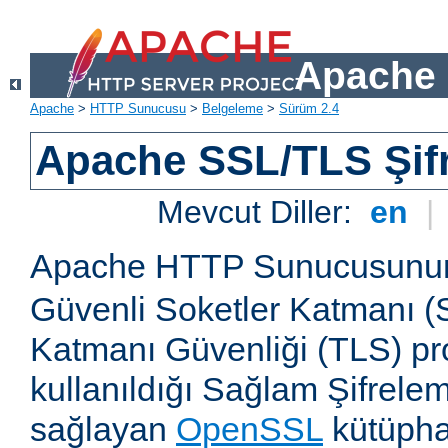
Apache 
Apache
>
HTTP Sunucusu
>
Belgeleme
>
Sürüm 2.4
Apache SSL/TLS Şif
Mevcut Diller:
en
|
Apache HTTP Sunucusun
Güvenli Soketler Katmanı (
Katmanı Güvenliği (TLS) pro
kullanıldığı Sağlam Şifrele
sağlayan
OpenSSL
kütüpha