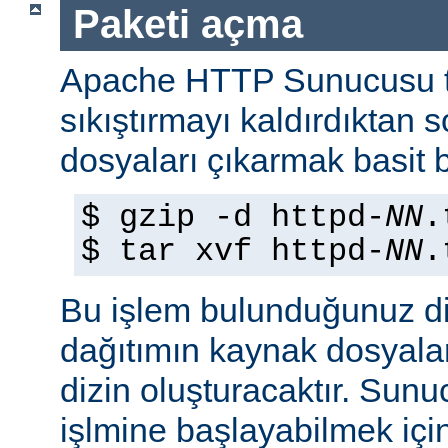
Paketi açma
Apache HTTP Sunucusu t
sıkıştırmayı kaldırdıktan 
dosyaları çıkarmak basit b
$ gzip -d httpd-
NN
.
$ tar xvf httpd-
NN
.
Bu işlem bulunduğunuz di
dağıtımın kaynak dosyaları
dizin oluşturacaktır. Sun
işlmine başlayabilmek iç