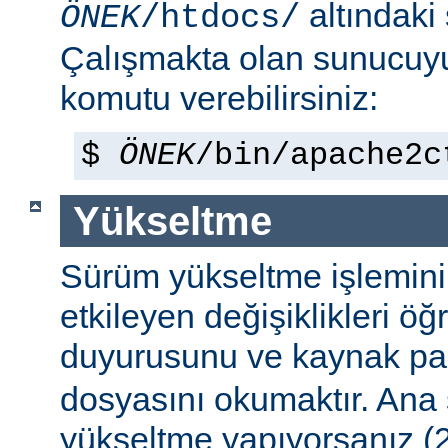
altındaki
ÖNEK
/htdocs/
Çalışmakta olan sunucu
komutu verebilirsiniz:
$
ÖNEK
/bin/apache2c
Yükseltme
Sürüm yükseltme işleminin 
etkileyen değişiklikleri ö
duyurusunu ve kaynak pa
dosyasını okumaktır. Ana
yükseltme yapıyorsanız (2