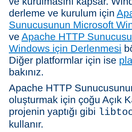
ve kurulmasını kapsar. Win
derleme ve kurulum için
Ap
Sunucusunun Microsoft Win
ve
Apache HTTP Sunucusun
Windows için Derlenmesi
bö
Diğer platformlar için ise
pl
bakınız.
Apache HTTP Sunucusunun,
oluşturmak için çoğu Açık 
projenin yaptığı gibi
libto
kullanır.