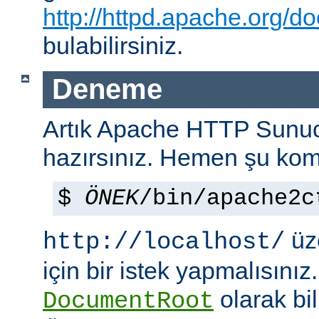
http://httpd.apache.org/do
bulabilirsiniz.
Deneme
Artık Apache HTTP Sun
hazırsınız. Hemen şu kom
$
ÖNEK
/bin/apache2c
üze
http://localhost/
için bir istek yapmalısınız
olarak bi
DocumentRoot