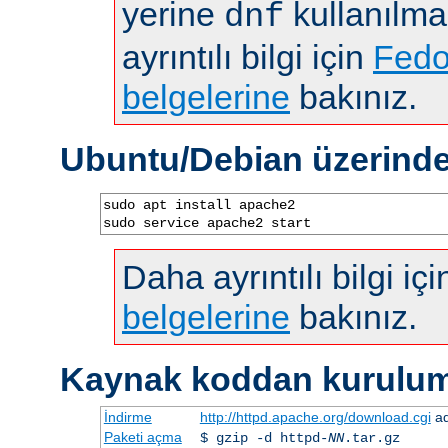
yerine
kullanılma
dnf
ayrıntılı bilgi için
Fedo
belgelerine
bakınız.
Ubuntu/Debian üzerind
sudo apt install apache2

sudo service apache2 start
Daha ayrıntılı bilgi iç
belgelerine
bakınız.
Kaynak koddan kurulu
İndirme
http://httpd.apache.org/download.cgi
ad
Paketi açma
$ gzip -d httpd-
NN
.tar.gz