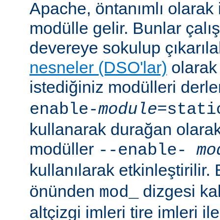
Apache, öntanımlı olarak 
modülle gelir. Bunlar çal
devereye sokulup çıkarıl
nesneler (DSO'lar)
olarak 
istediğiniz modülleri der
enable-
module
=stati
kullanarak durağan olarak 
modüller
--enable-
mo
kullanılarak etkinleştirilir
önünden
dizgesi kal
mod_
altçizgi imleri tire imleri i