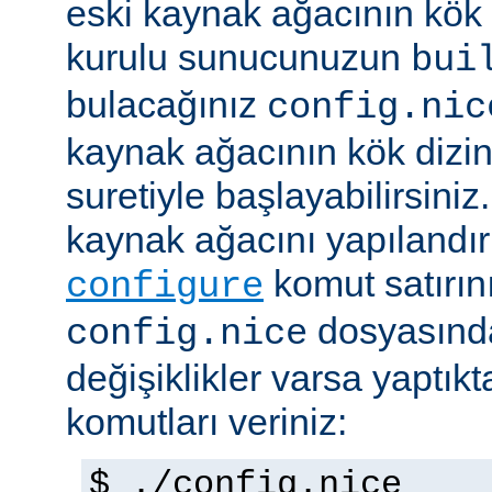
eski kaynak ağacının kök 
kurulu sunucunuzun
bui
bulacağınız
config.nic
kaynak ağacının kök dizi
suretiyle başlayabilirsini
kaynak ağacını yapılandır
komut satırını 
configure
dosyasında
config.nice
değişiklikler varsa yaptık
komutları veriniz:
$ ./config.nice