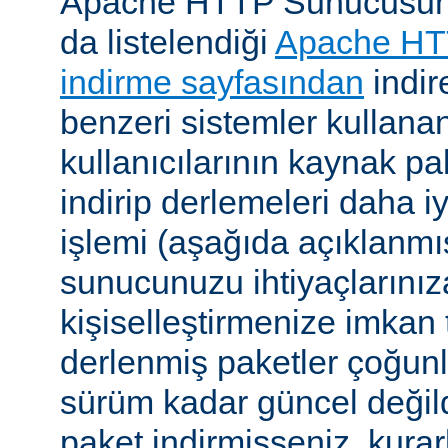
Apache HTTP Sunucusunu, 
da listelendiği
Apache HT
indirme sayfasından
indire
benzeri sistemler kulla
kullanıcılarının kaynak pak
indirip derlemeleri daha i
işlemi (aşağıda açıklanmış
sunucunuzu ihtiyaçlarınız
kişiselleştirmenize imkan t
derlenmiş paketler çoğun
sürüm kadar güncel değildi
paket indirmişseniz, kura