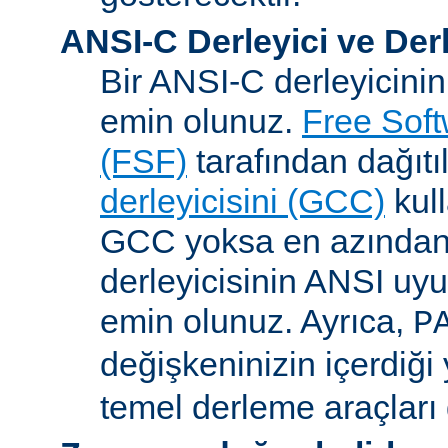
ANSI-C Derleyici ve Der
Bir ANSI-C derleyicini
emin olunuz.
Free Sof
(FSF)
tarafından dağıt
derleyicisini (GCC)
kull
GCC yoksa en azından 
derleyicisinin ANSI u
emin olunuz. Ayrıca,
P
değişkeninizin içerdiği
temel derleme araçları 