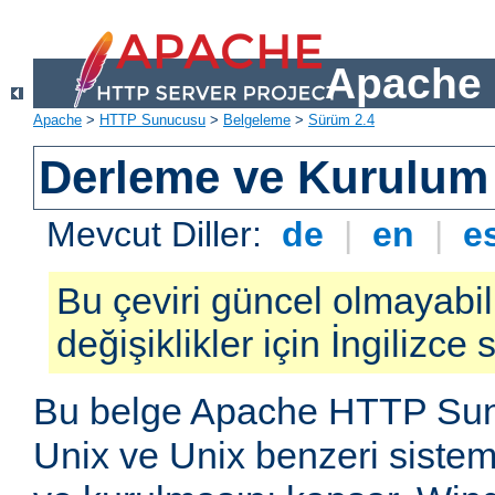
Apache 
Apache
>
HTTP Sunucusu
>
Belgeleme
>
Sürüm 2.4
Derleme ve Kurulum
Mevcut Diller:
de
|
en
|
e
Bu çeviri güncel olmayabil
değişiklikler için İngilizce
Bu belge Apache HTTP Su
Unix ve Unix benzeri siste