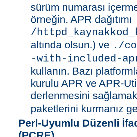
sürüm numarası içerme
örneğin, APR dağıtımı
/httpd_kaynakkod_
altında olsun.) ve
./co
-with-included-ap
kullanın. Bazı platforml
kurulu APR ve APR-Uti
derlenmesini sağlamak i
paketlerini kurmanız ger
Perl-Uyumlu Düzenli İf
(PCRE)