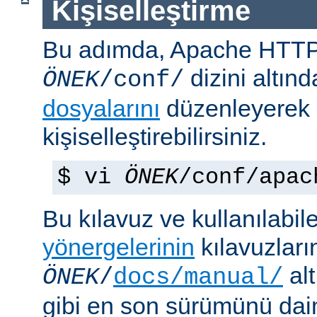
Kişiselleştirme
Bu adımda, Apache HTT
dizini altın
ÖNEK
/conf/
dosyalarını
düzenleyerek
kişiselleştirebilirsiniz.
$ vi
ÖNEK
/conf/apac
Bu kılavuz ve kullanılabi
yönergelerinin
kılavuzları
alt
ÖNEK
/
docs/manual/
gibi en son sürümünü da