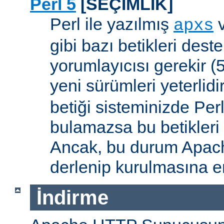
Perl 5
[SEÇİMLİK]
Perl ile yazılmış
apxs
gibi bazı betikleri dest
yorumlayıcısı gerekir 
yeni sürümleri yeterlidi
betiği sisteminizde Per
bulamazsa bu betikleri
Ancak, bu durum Apac
derlenip kurulmasına en
İndirme