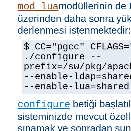
modüllerinin d
mod_lua
üzerinden daha sonra yü
derlenmesi istenmektedir:
$ CC="pgcc" CFLAGS=
./configure --
prefix=/sw/pkg/apac
--enable-ldap=share
--enable-lua=shared
betiği başlatı
configure
sisteminizde mevcut özellik
sınamak ve sonradan sun