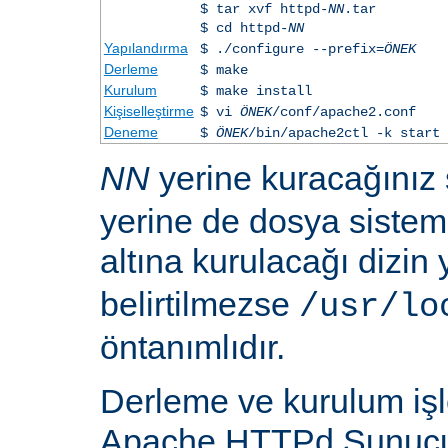
$ tar xvf httpd-
NN
.tar
$ cd httpd-
NN
Yapılandırma
$ ./configure --prefix=
ÖNEK
Derleme
$ make
Kurulum
$ make install
Kişiselleştirme
$ vi
ÖNEK
/conf/apache2.conf
Deneme
$
ÖNEK
/bin/apache2ctl -k start
NN
yerine kuracağınız
yerine de dosya siste
altına kurulacağı dizin
belirtilmezse
/usr/lo
öntanımlıdır.
Derleme ve kurulum iş
Apache HTTPd Sunucu