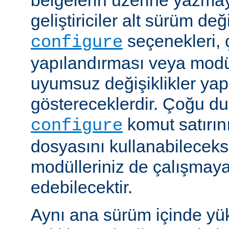
belgelerin üzerine yazmay
geliştiriciler alt sürüm değ
seçenekleri, 
configure
yapılandırması veya modü
uyumsuz değişiklikler y
göstereceklerdir. Çoğu d
komut satırın
configure
dosyasını kullanabileceks
modülleriniz de çalışma
edebilecektir.
Aynı ana sürüm içinde yü