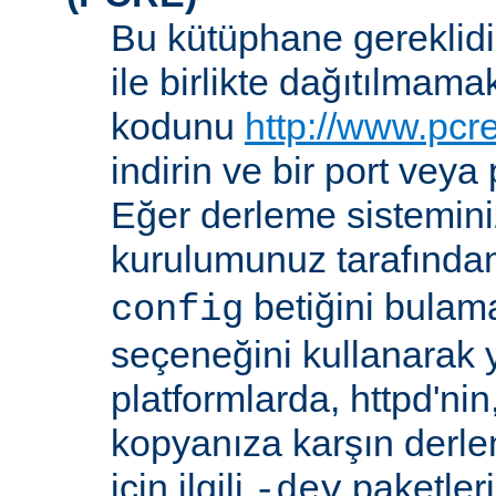
Bu kütüphane gereklidir
ile birlikte dağıtılmam
kodunu
http://www.pcr
indirin ve bir port veya
Eğer derleme sistemi
kurulumunuz tarafında
betiğini bula
config
seçeneğini kullanarak ye
platformlarda, httpd'ni
kopyanıza karşın derl
için ilgili
paketler
-dev