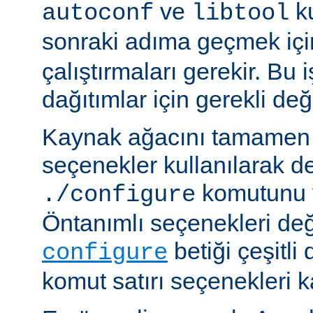
ve
ku
autoconf
libtool
sonraki adıma geçmek iç
çalıştırmaları gerekir. Bu 
dağıtımlar için gerekli deği
Kaynak ağacını tamamen 
seçenekler kullanılarak d
komutunu v
./configure
Öntanımlı seçenekleri değ
betiği çeşitli
configure
komut satırı seçenekleri k