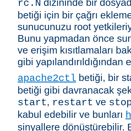
dizininde bir dosyad
rc.N
betiği için bir çağrı eklem
sunucunuzu root yetkileriy
Bunu yapmadan önce sun
ve erişim kısıtlamaları ba
gibi yapılandırıldığından 
betiği, bir s
apache2ctl
betiği gibi davranacak şek
,
ve
start
restart
sto
kabul edebilir ve bunları
sinyallere dönüştürebilir