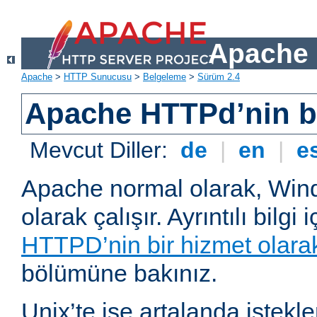
Apache 
Apache
>
HTTP Sunucusu
>
Belgeleme
>
Sürüm 2.4
Apache HTTPd’nin ba
Mevcut Diller:
de
|
en
|
e
Apache normal olarak, Wind
olarak çalışır. Ayrıntılı bilgi 
HTTPD’nin bir hizmet olarak 
bölümüne bakınız.
Unix’te ise artalanda istekl