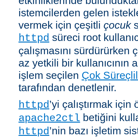
etkinliklerinde bulundukt
istemcilerden gelen istekl
vermek için çeşitli
çocuk
s
süreci root kullanıc
httpd
çalışmasını sürdürürken 
az yetkili bir kullanıcının 
işlem seçilen
Çok Süreçli
tarafından denetlenir.
’yi çalıştırmak için
httpd
betiğini kull
apache2ctl
’nin bazı işletim si
httpd