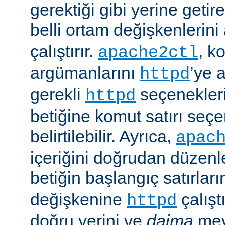
gerektiği gibi yerine getir
belli ortam değişkenlerini
çalıştırır.
, k
apache2ctl
argümanlarını
’ye 
httpd
gerekli
seçenekler
httpd
betiğine komut satırı seçe
belirtilebilir. Ayrıca,
apac
içeriğini doğrudan düzenl
betiğin başlangıç satırlar
değişkenine
çalışt
httpd
doğru yerini ve
daima
mev