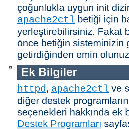
çoğunlukla uygun init dizi
betiği için b
apache2ctl
yerleştirebilirsiniz. Fak
önce betiğin sisteminizin 
getirdiğinden emin olunuz
Ek Bilgiler
,
ve s
httpd
apache2ctl
diğer destek programların
seçenekleri hakkında ek b
Destek Programları
sayfas