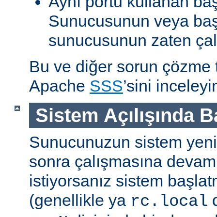
Aynı portu kullanan ba
Sunucusunun veya baş
sunucusunun zaten çal
Bu ve diğer sorun çözme ta
Apache
SSS
’sini inceleyi
Sistem Açılışında 
Sunucunuzun sistem yenid
sonra çalışmasına devam
istiyorsanız sistem başlat
(genellikle ya
d
rc.local