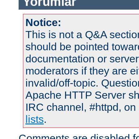
Yorumlar
Notice:
This is not a Q&A sect
should be pointed towar
documentation or serve
moderators if they are 
invalid/off-topic. Quest
Apache HTTP Server shou
IRC channel, #httpd, on
lists
.
Comments are disabled fo