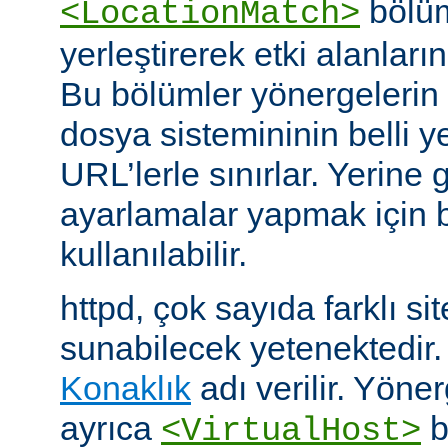
bölüm
<LocationMatch>
yerleştirerek etki alanlarını
Bu bölümler yönergelerin e
dosya sistemininin belli ye
URL’lerle sınırlar. Yerin
ayarlamalar yapmak için b
kullanılabilir.
httpd, çok sayıda farklı si
sunabilecek yetenektedir
Konaklık
adı verilir. Yöner
ayrıca
b
<VirtualHost>