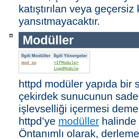
katıştırılan veya geçersiz 
yansıtmayacaktır.
Modüller
İlgili Modüller
İlgili Yönergeler
mod_so
<IfModule>
LoadModule
httpd modüler yapıda bir 
çekirdek sunucunun sade
işlevselliği içermesi demekt
httpd’ye
modüller
halinde 
Öntanımlı olarak, derleme