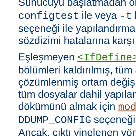
Sunucuyu başlatmadan 
ile veya
configtest
-t
seçeneği ile yapılandırma
sözdizimi hatalarına karşı 
Eşleşmeyen
<IfDefine
bölümleri kaldırılmış, tüm
çözümlenmiş ortam değişke
tüm dosyalar dahil yapıla
dökümünü almak için
mo
seçeneğini
DDUMP_CONFIG
Ancak, çıktı yinelenen yön