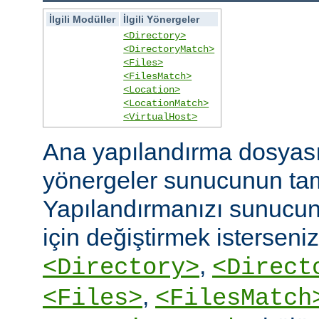
İlgili Modüller
İlgili Yönergeler
<Directory>
<DirectoryMatch>
<Files>
<FilesMatch>
<Location>
<LocationMatch>
<VirtualHost>
Ana yapılandırma dosyasın
yönergeler sunucunun ta
Yapılandırmanızı sunucunu
için değiştirmek isterseni
,
<Directory>
<Direct
,
<Files>
<FilesMatch