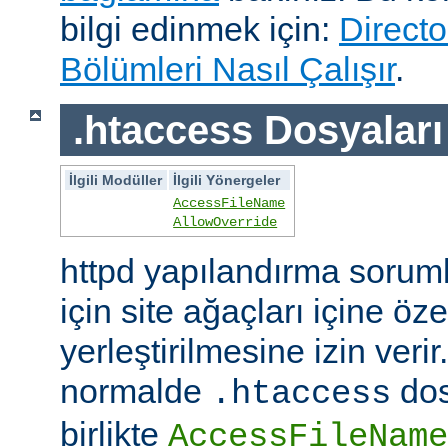
bilgi edinmek için:
Directo
Bölümleri Nasıl Çalışır
.
.htaccess Dosyaları
İlgili Modüller
İlgili Yönergeler
AccessFileName
AllowOverride
httpd yapılandırma sorum
için site ağaçları içine öz
yerleştirilmesine izin veri
normalde
dos
.htaccess
birlikte
AccessFileName