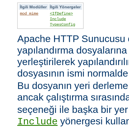
İlgili Modüller
İlgili Yönergeler
mod_mime
<IfDefine>
Include
TypesConfig
Apache HTTP Sunucusu 
yapılandırma dosyaların
yerleştirilerek yapılandırı
dosyasının ismi normald
Bu dosyanın yeri derleme s
ancak çalıştırma sırasınd
seçeneği ile başka bir yer b
yönergesi kulla
Include