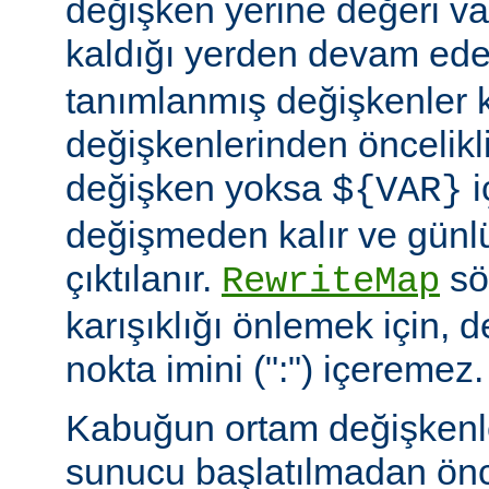
değişken yerine değeri va
kaldığı yerden devam ede
tanımlanmış değişkenler
değişkenlerinden öncelikli
değişken yoksa
i
${VAR}
değişmeden kalır ve günlü
çıktılanır.
söz
RewriteMap
karışıklığı önlemek için, d
nokta imini (":") içeremez.
Kabuğun ortam değişkenle
sunucu başlatılmadan ön