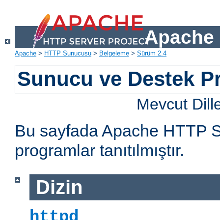
Apache 
Apache
>
HTTP Sunucusu
>
Belgeleme
>
Sürüm 2.4
Sunucu ve Destek Pr
Mevcut Dill
Bu sayfada Apache HTTP Sun
programlar tanıtılmıştır.
Dizin
httpd