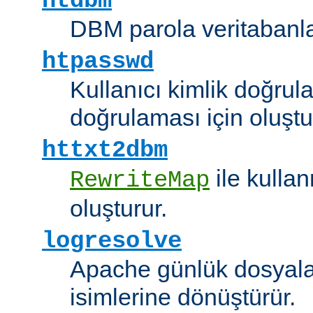
htdbm
DBM parola veritabanlar
htpasswd
Kullanıcı kimlik doğrul
doğrulaması için oluştu
httxt2dbm
ile kulla
RewriteMap
oluşturur.
logresolve
Apache günlük dosyalar
isimlerine dönüştürür.