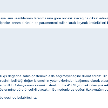
osya ismi uzantılarının taranmasına göre öncelik alacağına dikkat edini
hipseler, ortam türünün
parametresi kullanılarak kaynak üstünlükleri bel
qs
000
değerine sahip gösterimin asla seçilmeyeceğine dikkat ediniz. Bir
qs
esinin belirttiği değer istemcinin yeteneklerinden bağımsız olarak olası
a bir JPEG dosyasının kaynak üstünlüğü bir ASCII çiziminkinden yüksek 
österimine göre öncelikli olacaktır. Bu nedenle
değeri özkaynağın doğ
qs
lgesinde bulabilirsiniz.