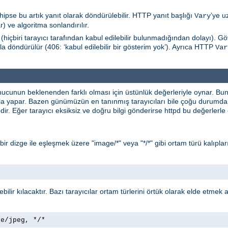
hipse bu artık yanıt olarak döndürülebilir. HTTP yanıt başlığı
’ye u
Vary
) ve algoritma sonlandırılır.
(hiçbiri tarayıcı tarafından kabul edilebilir bulunmadığından dolayı). 
la döndürülür (406: ‘kabul edilebilir bir gösterim yok’). Ayrıca HTTP
Var
nucunun beklenenden farklı olması için üstünlük değerleriyle oynar. B
yla yapar. Bazen günümüzün en tanınmış tarayıcıları bile çoğu durumda 
ir. Eğer tarayıcı eksiksiz ve doğru bilgi gönderirse httpd bu değerlerl
* bir dizge ile eşleşmek üzere "image/*" veya "*/*" gibi ortam türü kalıpları
lebilir kılacaktır. Bazı tarayıcılar ortam türlerini örtük olarak elde etmek
ge/jpeg, */*