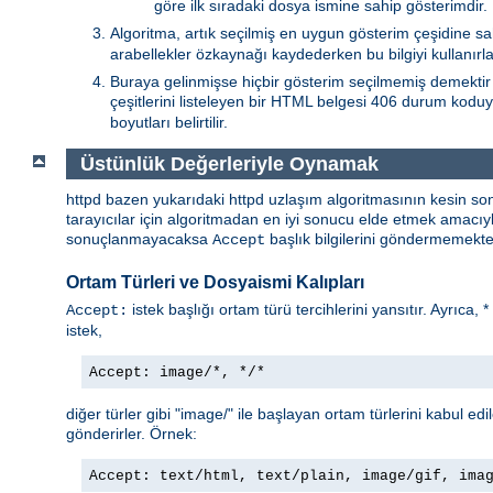
göre ilk sıradaki dosya ismine sahip gösterimdir.
Algoritma, artık seçilmiş en uygun gösterim çeşidine sa
arabellekler özkaynağı kaydederken bu bilgiyi kullanırlar
Buraya gelinmişse hiçbir gösterim seçilmemiş demektir 
çeşitlerini listeleyen bir HTML belgesi 406 durum koduy
boyutları belirtilir.
Üstünlük Değerleriyle Oynamak
httpd bazen yukarıdaki httpd uzlaşım algoritmasının kesin so
tarayıcılar için algoritmadan en iyi sonucu elde etmek amacı
sonuçlanmayacaksa
başlık bilgilerini göndermemekted
Accept
Ortam Türleri ve Dosyaismi Kalıpları
istek başlığı ortam türü tercihlerini yansıtır. Ayrıca, 
Accept:
istek,
Accept: image/*, */*
diğer türler gibi "image/" ile başlayan ortam türlerini kabul edi
gönderirler. Örnek:
Accept: text/html, text/plain, image/gif, ima