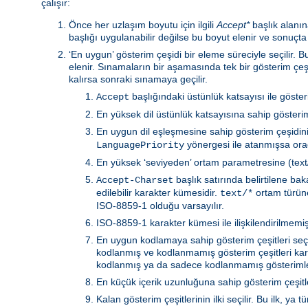
çalışır:
Önce her uzlaşım boyutu için ilgili
Accept*
başlık alanına
başlığı uygulanabilir değilse bu boyut elenir ve sonuçta
‘En uygun’ gösterim çeşidi bir eleme süreciyle seçilir.
elenir. Sınamaların bir aşamasında tek bir gösterim çeş
kalırsa sonraki sınamaya geçilir.
başlığındaki üstünlük katsayısı ile göste
Accept
En yüksek dil üstünlük katsayısına sahip gösterim 
En uygun dil eşleşmesine sahip gösterim çeşidin
yönergesi ile atanmışsa orad
LanguagePriority
En yüksek ‘seviyeden’ ortam parametresine (text/h
başlık satırında belirtilene b
Accept-Charset
edilebilir karakter kümesidir.
ortam türüne 
text/*
ISO-8859-1 olduğu varsayılır.
ISO-8859-1 karakter kümesi ile ilişkilendirilmemiş 
En uygun kodlamaya sahip gösterim çeşitleri seçili
kodlanmış ve kodlanmamış gösterim çeşitleri kar
kodlanmış ya da sadece kodlanmamış gösterimler
En küçük içerik uzunluğuna sahip gösterim çeşitler
Kalan gösterim çeşitlerinin ilki seçilir. Bu ilk, 