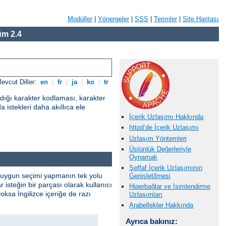
Modüller
|
Yönergeler
|
SSS
|
Terimler
|
Site Haritası
m 2.4
evcut Diller:
en
|
fr
|
ja
|
ko
|
tr
adığı karakter kodlaması, karakter
a istekleri daha akıllıca ele
İçerik Uzlaşımı Hakkında
httpd’de İçerik Uzlaşımı
Uzlaşım Yöntemleri
Üstünlük Değerleriyle
Oynamak
Şeffaf İçerik Uzlaşımının
. En uygun seçimi yapmanın tek yolu
Genişletilmesi
isteğin bir parçası olarak kullanıcı
Hiperbağlar ve İsimlendirme
yoksa İngilizce içeriğe de razı
Uzlaşımları
Arabellekler Hakkında
Ayrıca bakınız: