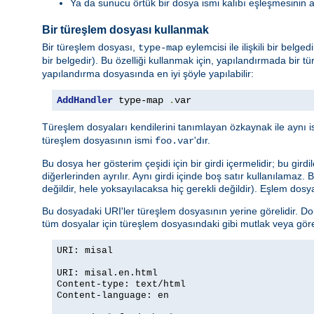
Ya da sunucu örtük bir dosya ismi kalıbı eşleşmesinin 
Bir türeşlem dosyası kullanmak
Bir türeşlem dosyası,
eylemcisi ile ilişkili bir belg
type-map
bir belgedir). Bu özelliği kullanmak için, yapılandırmada bir tü
yapılandırma dosyasında en iyi şöyle yapılabilir:
AddHandler
 type-map 
.
var
Türeşlem dosyaları kendilerini tanımlayan özkaynak ile aynı i
türeşlem dosyasının ismi
'dır.
foo.var
Bu dosya her gösterim çeşidi için bir girdi içermelidir; bu girdi
diğerlerinden ayrılır. Aynı girdi içinde boş satır kullanılamaz.
değildir, hele yoksayılacaksa hiç gerekli değildir). Eşlem dosya
Bu dosyadaki URI'ler türeşlem dosyasının yerine görelidir. Do
tüm dosyalar için türeşlem dosyasındaki gibi mutlak veya göreli 
URI: misal
URI: misal.en.html
Content-type: text/html
Content-language: en