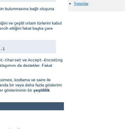
Yorumlar
minin bulunmasına bağlı oluşuna
ini ve çeşitli ortam türlerini kabul
rcih ettiğini fakat başka çare
0.1
ve
pt-Charset
Accept-Encoding
zlaşımını da destekler. Fakat
kümesi, kodlama ve saire ile
 anda bir veya daha fazla gösterimi
r gösteriminin bir
çeşitlilik