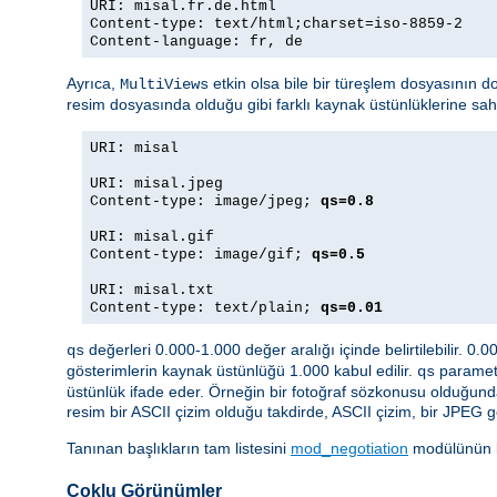
URI: misal.fr.de.html
Content-type: text/html;charset=iso-8859-2
Content-language: fr, de
Ayrıca,
etkin olsa bile bir türeşlem dosyasının d
MultiViews
resim dosyasında olduğu gibi farklı kaynak üstünlüklerine sa
URI: misal
URI: misal.jpeg
Content-type: image/jpeg;
qs=0.8
URI: misal.gif
Content-type: image/gif;
qs=0.5
URI: misal.txt
Content-type: text/plain;
qs=0.01
değerleri 0.000-1.000 değer aralığı içinde belirtilebilir. 0.
qs
gösterimlerin kaynak üstünlüğü 1.000 kabul edilir.
parametr
qs
üstünlük ifade eder. Örneğin bir fotoğraf sözkonusu olduğund
resim bir ASCII çizim olduğu takdirde, ASCII çizim, bir JPEG g
Tanınan başlıkların tam listesini
mod_negotiation
modülünün be
Çoklu Görünümler