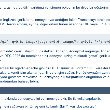
ller arasında bu dilin varlığına ve istenen belgenin bu dilde bir gösteri
İngilizce içerik kabul etmeye ayarlandığını fakat Fransızcayı tercih ettiğ
TML tercih ettiğini, ayrıca, diğer ortam türleri üzerinde GIF veya JPEG te
e/gif; q=0.6, image/jpeg; q=0.6, image/*; q=0.5, */*; q=
timinde’ içerik uzlaşımını destekler.
,
,
Accept
Accept-Language
Acce
ve RFC 2296’da tanımlanan bir deneysel uzlaşım olarak ‘şeffaf’ içerik u
z.
msal bir öğedir. Apache gibi bir HTTP sunucusu, ortam türü, karakter 
naklara kendi isim alanları dahilinde erişim sağlar. Her özkaynağın aynı
 sayıda gösterim mevcutsa, bu özkaynağın
uzlaşılabilir
olduğundan ve he
ndığından bahsedilebilir.
i hakkında sunucuya bilgi verilmesi gerekir. Bu iki yolla yapılabilir:
şmeyi sağlayan bir tür eşlemi kullanılır (bir
dosyası gibi).
*.var