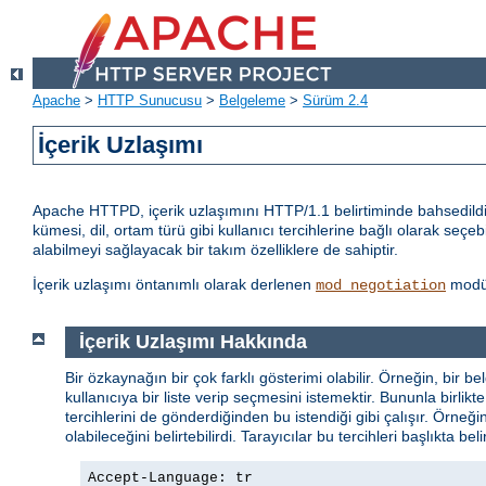
Apache
>
HTTP Sunucusu
>
Belgeleme
>
Sürüm 2.4
İçerik Uzlaşımı
Apache HTTPD, içerik uzlaşımını HTTP/1.1 belirtiminde bahsedildiği
kümesi, dil, ortam türü gibi kullanıcı tercihlerine bağlı olarak seçeb
alabilmeyi sağlayacak bir takım özelliklere de sahiptir.
İçerik uzlaşımı öntanımlı olarak derlenen
modül
mod_negotiation
İçerik Uzlaşımı Hakkında
Bir özkaynağın bir çok farklı gösterimi olabilir. Örneğin, bir be
kullanıcıya bir liste verip seçmesini istemektir. Bununla birl
tercihlerini de gönderdiğinden bu istendiği gibi çalışır. Örneği
olabileceğini belirtebilirdi. Tarayıcılar bu tercihleri başlıkta bel
Accept-Language: tr