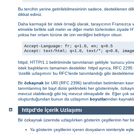
Bu tercihin yerine getirilebilmesininin sadece, desteklenen di
dikkat ediniz.
Daha karmaşık bir istek örneği olarak, tarayıcının Fransızca ve 
etmekle birlikte salt metin ve diğer metin türlerinden ziyade H
yoksa her ortam türüne de izin verdiğini belirtiyor olsun:
Accept-Language: fr; q=1.0, en; q=0.5
Accept: text/html; q=1.0, text/*; q=0.8, imag
httpd, HTTP/1.1 belirtiminde tanımlanan şekliyle ‘sunucu yöne
istek başlıklarını tamamen destekler. httpd ayrıca, RFC 2295 
‘özellik uzlaşımını’ bu RFC’lerde tanımlandığı gibi destekleme
Bir
özkaynak
bir URI (RFC 2396) tarafından betimlenen kavra
tanımlanmış bir bayt dizisi şeklindeki her gösterimiyle, özkay
mevcut olabileceği gibi hiç mevcut olmayabilir de. Eğer çok
oluşturduğundan bunun da uzlaşımın
boyutlar
ından kaynakla
httpd’de İçerik Uzlaşımı
Bir özkaynak üzerinde uzlaşılırken gösterim çeşitlerinin her bir
Ya gösterim çeşitlerini içeren dosyaların isimleriyle eşle