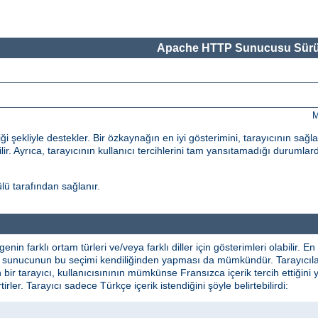
Apache HTTP Sunucusu Sürü
M
 şekliyle destekler. Bir özkaynağın en iyi gösterimini, tarayıcının sağl
ilir. Ayrıca, tarayıcının kullanıcı tercihlerini tam yansıtamadığı durumlard
ü tarafından sağlanır.
lgenin farklı ortam türleri ve/veya farklı diller için gösterimleri olabilir
ikte sunucunun bu seçimi kendiliğinden yapması da mümkündür. Tarayıcılar 
n bir tarayıcı, kullanıcısınının mümkünse Fransızca içerik tercih ettiğini 
irtirler. Tarayıcı sadece Türkçe içerik istendiğini şöyle belirtebilirdi: