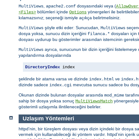
,
dosyasındaki veya (
MultiViews
apache2.conf
AllowOver
bölümleri içinde
yönergeleri ile belirtilebile
<Files>
Options
kılamazsınız; seçeneği ismiyle açıkça belirtmelisiniz.
şöyle etki eder: Sunucudan,
seçene
MultiViews
MultiViews
dosya yoksa, sunucu dizin içeriğini
dosyaları için 
filanca.*
dosyası uydurup bu gösterimler arasından istemcinin gereksi
ayrıca, sunucunun bir dizin içeriğini listelemeye
MultiViews
yapılandırma dosyalarında
DirectoryIndex
 index
şeklinde bir atama varsa ve dizinde
ve
index.html
index.h
dizinde sadece
mevcutsa sunucu sadece bu dosyay
index.cgi
Okunan dizinde bulunan dosyalar arasında
tarafın
mod_mime
sahip bir dosya yoksa sonuç
yönergesiyle 
MultiViewsMatch
gösterimli uzlaşımla ilintileneceğini belirler.
Uzlaşım Yöntemleri
httpd’nin, bir türeşlem dosyası veya dizin içindeki bir dosya sa
vermek için kullanabileceği iki yöntem vardır. httpd’nin içerik uz