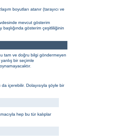
zlaşım boyutları atanır (tarayıcı ve
Gövdesinde mevcut gösterim
başlığında gösterim çeşitliliğinin
y
unu tam ve doğru bilgi göndermeyen
yanlış bir seçimle
e oynamayacaktır.
 da içerebilir. Dolayısıyla şöyle bir
 amacıyla hep bu tür kalıplar