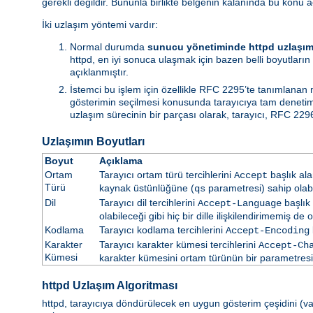
gerekli değildir. Bununla birlikte belgenin kalanında bu konu a
İki uzlaşım yöntemi vardır:
Normal durumda
sunucu yönetiminde httpd uzlaşım
httpd, en iyi sonuca ulaşmak için bazen belli boyutların 
açıklanmıştır.
İstemci bu işlem için özellikle RFC 2295’te tanımlanan
gösterimin seçilmesi konusunda tarayıcıya tam denetim i
uzlaşım sürecinin bir parçası olarak, tarayıcı, RFC 2296
Uzlaşımın Boyutları
Boyut
Açıklama
Ortam
Tarayıcı ortam türü tercihlerini
başlık ala
Accept
Türü
kaynak üstünlüğüne (
parametresi) sahip olabil
qs
Dil
Tarayıcı dil tercihlerini
başlık 
Accept-Language
olabileceği gibi hiç bir dille ilişkilendirimemiş de ol
Kodlama
Tarayıcı kodlama tercihlerini
Accept-Encoding
Karakter
Tarayıcı karakter kümesi tercihlerini
Accept-Ch
Kümesi
karakter kümesini ortam türünün bir parametresi ol
httpd Uzlaşım Algoritması
httpd, tarayıcıya döndürülecek en uygun gösterim çeşidini (vars