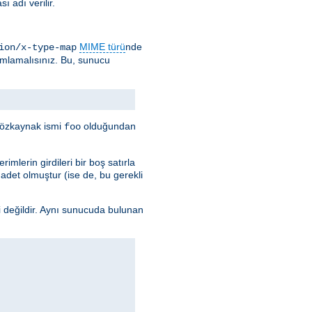
 adı verilir.
MIME türü
nde
ion/x-type-map
ımlamalısınız. Bu, sunucu
e özkaynak ismi
olduğundan
foo
imlerin girdileri bir boş satırla
k adet olmuştur (ise de, bu gerekli
i değildir. Aynı sunucuda bulunan