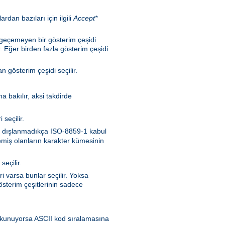
rdan bazıları için ilgili
Accept*
n geçemeyen bir gösterim çeşidi
. Eğer birden fazla gösterim çeşidi
 gösterim çeşidi seçilir.
a bakılır, aksi takdirde
seçilir.
nen dışlanmadıkça ISO-8859-1 kabul
memiş olanların karakter kümesinin
seçilir.
i varsa bunlar seçilir. Yoksa
sterim çeşitlerinin sadece
en okunuyorsa ASCII kod sıralamasına