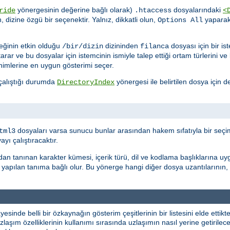
yönergesinin değerine bağlı olarak)
dosyalarındaki
ride
.htaccess
<
n, dizine özgü bir seçenektir. Yalnız, dikkatli olun,
yapara
Options All
ğinin etkin olduğu
dizininden
dosyası için bir i
/bir/dizin
filanca
tarar ve bu dosyalar için istemcinin ismiyle talep ettiği ortam türlerini v
nimlerine en uygun gösterimi seçer.
 çalıştığı durumda
yönergesi ile belirtilen dosya için de
DirectoryIndex
dosyaları varsa sunucu bunlar arasından hakem sıfatıyla bir seçim
tml3
ı çalıştıracaktır.
dan tanınan karakter kümesi, içerik türü, dil ve kodlama başlıklarına uy
yapılan tanıma bağlı olur. Bu yönerge hangi diğer dosya uzantılarının,
yesinde belli bir özkaynağın gösterim çeşitlerinin bir listesini elde etti
laşım özelliklerinin kullanımı sırasında uzlaşımın nasıl yerine getirileceği 