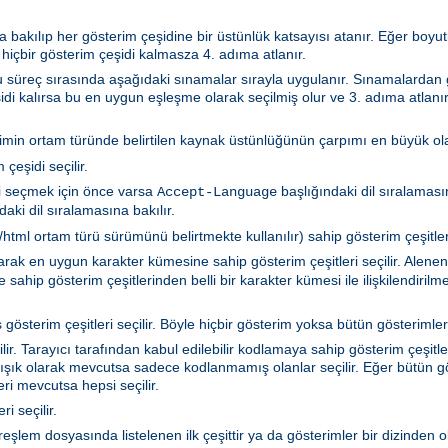
 bakılıp her gösterim çeşidine bir üstünlük katsayısı atanır. Eğer boyutla
 hiçbir gösterim çeşidi kalmasza 4. adıma atlanır.
 Bu süreç sırasında aşağıdaki sınamalar sırayla uygulanır. Sınamalarda
idi kalırsa bu en uygun eşleşme olarak seçilmiş olur ve 3. adıma atlanır
rimin ortam türünde belirtilen kaynak üstünlüğünün çarpımı en büyük olan
çeşidi seçilir.
i seçmek için önce varsa
başlığındaki dil sıralamasın
Accept-Language
aki dil sıralamasına bakılır.
tml ortam türü sürümünü belirtmekte kullanılır) sahip gösterim çeşitleri 
akarak en uygun karakter kümesine sahip gösterim çeşitleri seçilir. Ale
sahip gösterim çeşitlerinden belli bir karakter kümesi ile ilişkilendiril
gösterim çeşitleri seçilir. Böyle hiçbir gösterim yoksa bütün gösterimler 
r. Tarayıcı tarafından kabul edilebilir kodlamaya sahip gösterim çeşitler
ışık olarak mevcutsa sadece kodlanmamış olanlar seçilir. Eğer bütün gö
i mevcutsa hepsi seçilir.
i seçilir.
ya türeşlem dosyasında listelenen ilk çeşittir ya da gösterimler bir dizind