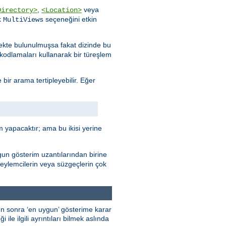
,
veya
Directory>
<Location>
k
seçeneğini etkin
MultiViews
stekte bulunulmuşsa fakat dizinde bu
e kodlamaları kullanarak bir türeşlem
 bir arama tertipleyebilir. Eğer
 yapacaktır; ama bu ikisi yerine
gun gösterim uzantılarından birine
 eylemcilerin veya süzgeçlerin çok
kten sonra ‘en uygun’ gösterime karar
ile ilgili ayrıntıları bilmek aslında