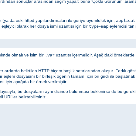
ardından sonuçlar arasından seçim yapar; buna ‘Çoklu Görünüm’ araması
edir (ya da eski httpd yapılandırmaları ile geriye uyumluluk için,
applicat
r eşleyici olarak her dosya ismi uzantısı için bir
eylemcisi tan
type-map
simde olmalı ve isim bir
uzantısı içermelidir. Aşağıdaki örneklerd
.var
ler ardarda belirtilen HTTP biçem başlık satırlarından oluşur. Farklı göster
 Bir eşlem dosyasını bir birleşik öğenin tamamı için bir girdi ile başlatma
sı için aşağıda bir örnek verilmiştir.
layısıyla, bu dosyaların aynı dizinde bulunması beklenirse de bu gerekl
URI'ler belirtebilirsiniz.