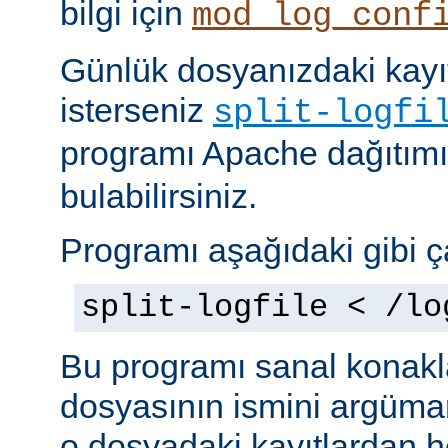
bilgi için
mod_log_conf
Günlük dosyanızdaki kayıt
isterseniz
split-logfi
programı Apache dağıtım
bulabilirsiniz.
Programı aşağıdaki gibi çal
split-logfile < /lo
Bu programı sanal konakla
dosyasının ismini argüman 
o dosyadaki kayıtlardan he