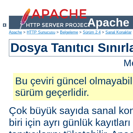
Apache 
Apache
>
HTTP Sunucusu
>
Belgeleme
>
Sürüm 2.4
>
Sanal Konaklar
Dosya Tanıtıcı Sınırl
Me
Bu çeviri güncel olmayabilir
sürüm geçerlidir.
Çok büyük sayıda sanal kon
biri için ayrı günlük kayıtla