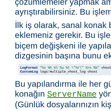
çözümlemeler yapmak amac
ayrıştırabilirsiniz. Bu işle
İlk iş olarak, sanal konak b
eklemeniz gerekir. Bu işl
biçem değişkeni ile yapıla
dizgesinin başına bunu ek
LogFormat
"%v %h %l %u %t \"%r\" %>s %b"
CustomLog
 logs
/
multiple_vhost_log vhost
Bu yapılandırma ile her g
konağın
yöne
ServerName
(Günlük dosyalarınızın kişis