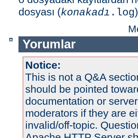
dosyası (
)
konakadı
.log
Me
Yorumlar
Notice:
This is not a Q&A sect
should be pointed towar
documentation or serve
moderators if they are 
invalid/off-topic. Quest
Apache HTTP Server shou