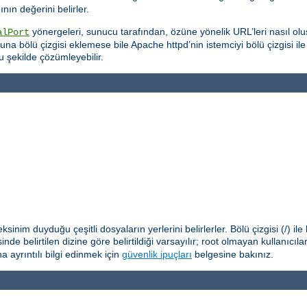
ın değerini belirler.
yönergeleri, sunucu tarafından, özüne yönelik URL’leri nasıl oluş
alPort
na bölü çizgisi eklemese bile Apache httpd’nin istemciyi bölü çizgisi il
u şekilde çözümleyebilir.
nim duyduğu çeşitli dosyaların yerlerini belirlerler. Bölü çizgisi (/) il
nde belirtilen dizine göre belirtildiği varsayılır; root olmayan kullanıcıl
 ayrıntılı bilgi edinmek için
güvenlik ipuçları
belgesine bakınız.