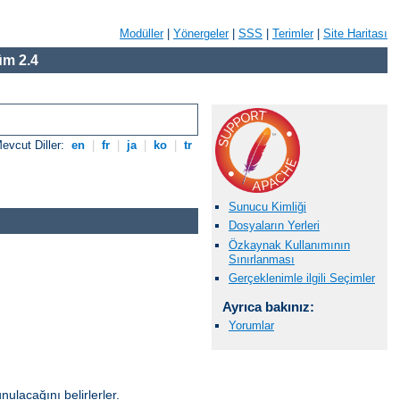
Modüller
|
Yönergeler
|
SSS
|
Terimler
|
Site Haritası
m 2.4
evcut Diller:
en
|
fr
|
ja
|
ko
|
tr
Sunucu Kimliği
Dosyaların Yerleri
Özkaynak Kullanımının
Sınırlanması
Gerçeklenimle ilgili Seçimler
Ayrıca bakınız:
Yorumlar
unulacağını belirlerler.