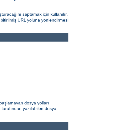
turacağını saptamak için kullanılır.
e bitirilmiş URL yoluna yönlendirmesi
e başlamayan dosya yolları
ar tarafından yazılabilen dosya