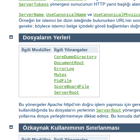
yönergesi sunucunun HTTP yanıt başlığı alanın
ServerTokens
,
ve
ServerName
UseCanonicalName
UseCanonicalPhysic
Örneğin bir istemci bir dizin isteğinde bulunurken URL’nin sonu
gerekir; böylece istemci belge içindeki göreli bağlantıları doğr
Dosyaların Yerleri
İlgili Modüller
İlgili Yönergeler
CoreDumpDirectory
DocumentRoot
ErrorLog
Mutex
PidFile
ScoreBoardFile
ServerRoot
Bu yönergeler Apache httpd’nin doğru işlem yapması için gereksi
kullanıldığında bu dosyaların yerlerinin
yönergesi
ServerRoot
yollarına dosya yerleştirmemeye dikkat ediniz. Bu konuda daha
Özkaynak Kullanımının Sınırlanması
İlgili Modüller
İlgili Yönergeler