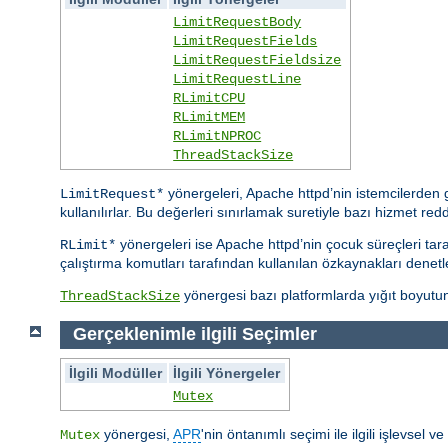
LimitRequestBody
LimitRequestFields
LimitRequestFieldsize
LimitRequestLine
RLimitCPU
RLimitMEM
RLimitNPROC
ThreadStackSize
yönergeleri, Apache httpd’nin istemcilerden ge
LimitRequest*
kullanılırlar. Bu değerleri sınırlamak suretiyle bazı hizmet reddi s
yönergeleri ise Apache httpd’nin çocuk süreçleri taraf
RLimit*
çalıştırma komutları tarafından kullanılan özkaynakları denetle
yönergesi bazı platformlarda yığıt boyutunu
ThreadStackSize
Gerçeklenimle ilgili Seçimler
İlgili Modüller
İlgili Yönergeler
Mutex
yönergesi,
APR
'nin öntanımlı seçimi ile ilgili işlevsel 
Mutex