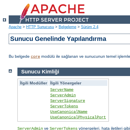
Apache
>
HTTP Sunucusu
>
Belgeleme
>
Sürüm 2.4
Sunucu Genelinde Yapılandırma
Bu belgede
modülü ile sağlanan ve sunucunun temel işlemleri
core
Sunucu Kimliği
İlgili Modüller
İlgili Yönergeler
ServerName
ServerAdmin
ServerSignature
ServerTokens
UseCanonicalName
UseCanonicalPhysicalPort
ve
yönergeleri, hata iletileri gib
ServerAdmin
ServerTokens