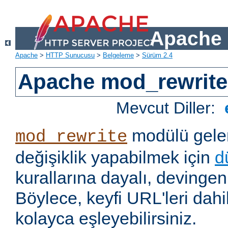
Apache 
Apache
>
HTTP Sunucusu
>
Belgeleme
>
Sürüm 2.4
Apache mod_rewrite
Mevcut Diller:
modülü gelen
mod_rewrite
değişiklik yapabilmek için
d
kurallarına dayalı, devingen 
Böylece, keyfi URL'leri dahi
kolayca eşleyebilirsiniz.