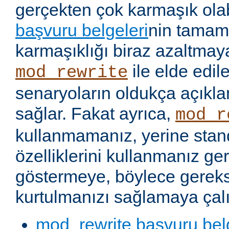
gerçekten çok karmaşık olabi
başvuru belgeleri
nin tamaml
karmaşıklığı biraz azaltmaya
ile elde edil
mod_rewrite
senaryoların oldukça açıkla
sağlar. Fakat ayrıca,
mod_r
kullanmamanız, yerine stan
özelliklerini kullanmanız g
göstermeye, böylece gereks
kurtulmanızı sağlamaya çalı
mod_rewrite başvuru bel