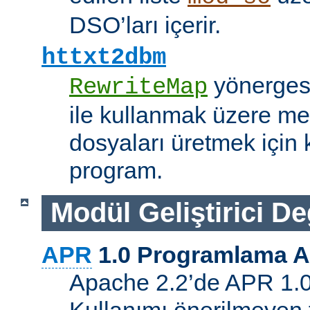
DSO’ları içerir.
httxt2dbm
yönerge
RewriteMap
ile kullanmak üzere me
dosyaları üretmek için k
program.
Modül Geliştirici Değ
APR
1.0 Programlama A
Apache 2.2’de APR 1.0 A
Kullanımı önerilmeyen 