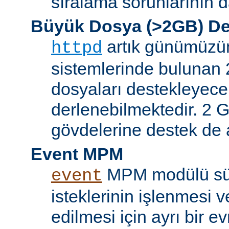
sıralama sorunlarının d
Büyük Dosya (>2GB) De
artık günümüzün 
httpd
sistemlerinde bulunan 
dosyaları destekleyece
derlenebilmektedir. 2 GB
gövdelerine destek de a
Event MPM
MPM modülü sür
event
isteklerinin işlenmesi v
edilmesi için ayrı bir ev