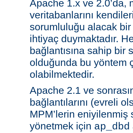
Apache 1.x ve 2.0’da, 
veritabanlarını kendiler
sorumluluğu alacak bir
ihtiyaç duymaktadır. He
bağlantısına sahip bir
olduğunda bu yöntem ç
olabilmektedir.
Apache 2.1 ve sonrasın
bağlantılarını (evreli o
MPM’lerin eniyilenmiş st
yönetmek için
ap_dbd