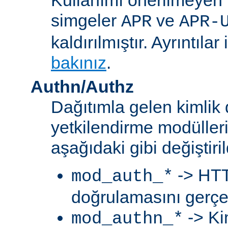
simgeler
ve
APR
APR-
kaldırılmıştır. Ayrıntılar 
bakınız
.
Authn/Authz
Dağıtımla gelen kimlik
yetkilendirme modülleri
aşağıdaki gibi değiştiril
-> HTT
mod_auth_*
doğrulamasını gerçek
-> Ki
mod_authn_*