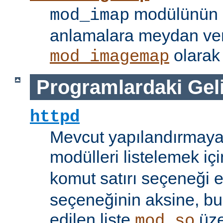
modülünün i
mod_imap
anlamalara meydan ve
olarak 
mod_imagemap
Programlardaki Gel
httpd
Mevcut yapılandırmaya
modülleri listelemek iç
komut satırı seçeneği 
seçeneğinin aksine, bu
edilen liste
üze
mod_so