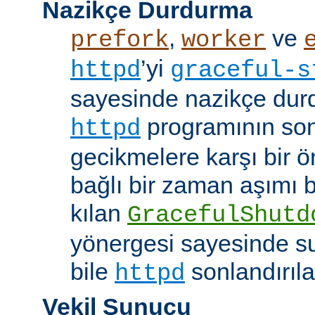
Nazikçe Durdurma
,
ve
prefork
worker
’yi
httpd
graceful-s
sayesinde nazikçe durd
programının son
httpd
gecikmelere karşı bir ö
bağlı bir zaman aşımı
kılan
GracefulShutd
yönergesi sayesinde s
bile
sonlandırıla
httpd
Vekil Sunucu