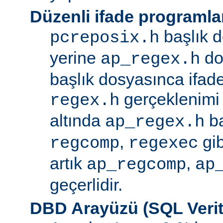
Düzenli ifade programla
başlık d
pcreposix.h
yerine
dos
ap_regex.h
başlık dosyasınca ifa
gerçeklenimi
regex.h
altında
ba
ap_regex.h
,
gib
regcomp
regexec
artık
,
ap_regcomp
ap
geçerlidir.
DBD Arayüzü (SQL Verit