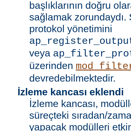
başlıklarının doğru olar
sağlamak zorundaydı. S
protokol yönetimini
ap_register_outpu
veya
ap_filter_pro
üzerinden
mod_filte
devredebilmektedir.
İzleme kancası eklendi
İzleme kancası, modüll
süreçteki sıradan/zama
yapacak modülleri etkinl