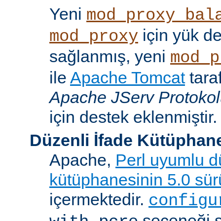
Yeni
mod_proxy_bal
için yük d
mod_proxy
sağlanmış, yeni
mod_p
ile
Apache Tomcat
tara
Apache JServ Protoko
için destek eklenmiştir.
Düzenli İfade Kütüphan
Apache,
Perl uyumlu dü
kütüphanesinin 5.0 sü
içermektedir.
configu
seçeneği 