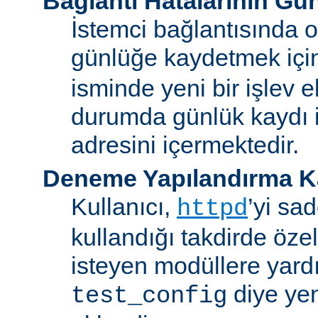
Bağlantı Hatalarının Gü
İstemci bağlantısında o
günlüğe kaydetmek iç
isminde yeni bir işlev e
durumda günlük kaydı i
adresini içermektedir.
Deneme Yapılandırma K
Kullanıcı,
’yi sa
httpd
kullandığı takdirde özel
isteyen modüllere yard
diye yen
test_config