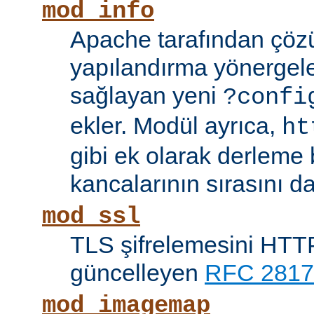
mod_info
Apache tarafından çöz
yapılandırma yönergele
sağlayan yeni
?confi
ekler. Modül ayrıca,
ht
gibi ek olarak derleme b
kancalarının sırasını da
mod_ssl
TLS şifrelemesini HTTP
güncelleyen
RFC 2817
mod_imagemap