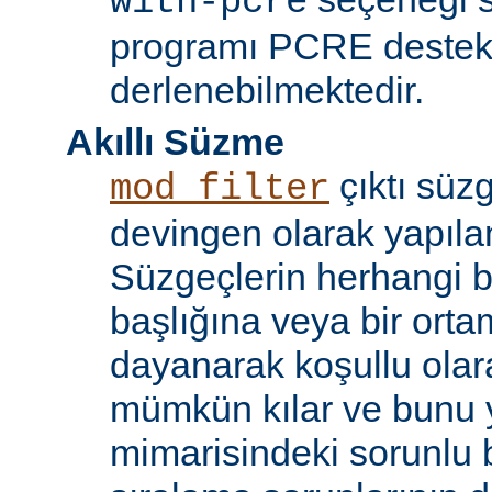
with-pcre
programı PCRE destekl
derlenebilmektedir.
Akıllı Süzme
çıktı süzg
mod_filter
devingen olarak yapılan
Süzgeçlerin herhangi bi
başlığına veya bir ort
dayanarak koşullu olara
mümkün kılar ve bunu 
mimarisindeki sorunlu b