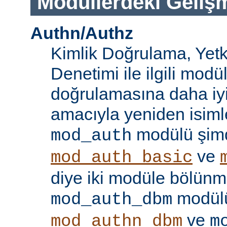
Modüllerdeki Geliş
Authn/Authz
Kimlik Doğrulama, Yetk
Denetimi ile ilgili modül
doğrulamasına daha iy
amacıyla yeniden isimle
modülü şim
mod_auth
ve
mod_auth_basic
diye iki modüle bölünmü
modülü
mod_auth_dbm
ve
mod_authn_dbm
m