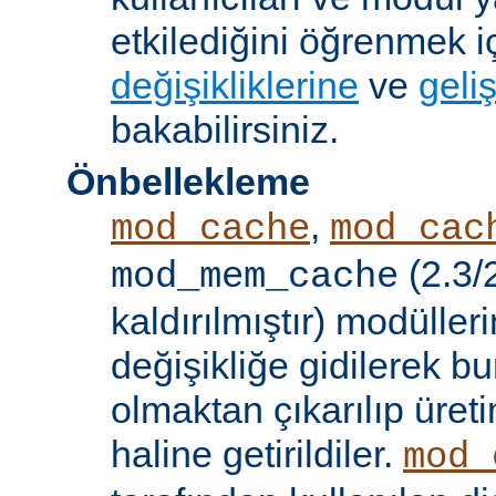
etkilediğini öğrenmek i
değişikliklerine
ve
geliş
bakabilirsiniz.
Önbellekleme
,
mod_cache
mod_cac
(2.3/
mod_mem_cache
kaldırılmıştır) modülle
değişikliğe gidilerek b
olmaktan çıkarılıp üret
haline getirildiler.
mod_