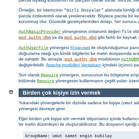
Örneğin, bir istemcinin
alanında kimliği 
"Gizli Dosyalar"
parola özdevinimli olarak yinelenecektir. Böylece parola bir 
korunmuş olur. Güvenlik gerekçelerinden dolayı, her sunucu ad
yönergesinin öntanımlı değeri
old
AuthBasicProvider
file
ya da
gibi farklı bir kayna
mod_authn_dbm
mod_authn_dbd
yönergesi
ile oluşturduğumuz parola 
AuthUserFile
htpasswd
doğrulama isteği için kimlik bilgilerini bir metin dosyasında a
de sahiptir. Bu amaçla,
modülünün
mod_authn_dbm
AuthDBM
değiştirilebilir.
Apache modülleri Veritabanı
içindeki üçüncü par
Son olarak
yönergesi, sunucunun bu bölgesine erişimin
Require
bölümde
yönergesini kullanmanın çeşitli yoları üzer
Require
Birden çok kişiye izin vermek
Yukarıdaki yönergelerle bir dizinde sadece bir kişiye (
adl
umut
yönergesi devreye girer.
Eğer birden çok kişiye izin vermek istiyorsanız içinde kullanı
bir metin düzenleyici ile oluşturabilirsiniz. Bu dosyanın içeriği
GroupName: umut samet engin kubilay