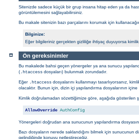
Sitenizde sadece küçük bir grup insana hitap eden ya da hassas 
görüntülemesini sağlayabilirsiniz.
Bu makale sitenizin bazı parçalarını korumak için kullanacağını
Bilginize:
Eğer bilgileriniz gerçekten gizliliğe ihtiyaç duyuyorsa kim
Ön gereksinimler
Bu makalede bahsi geçen yönergeler ya ana sunucu yapıland
(
dosyaları) bulunmak zorundadır.
.htaccess
Eğer
dosyalarını kullanmayı tasarlıyorsanız, kiml
.htaccess
olacaktır. Bunun için, dizin içi yapılandırma dosyalarının içi
Kimlik doğrulamadan sözettiğimize göre, aşağıda gösterilen ş
AllowOverride
AuthConfig
Yönergeleri doğrudan ana sunucunun yapılandırma dosyasına
Bazı dosyaların nerede saklandığını bilmek için sunucunun diz
gelindiğinde konuyu netleştireceğiz.