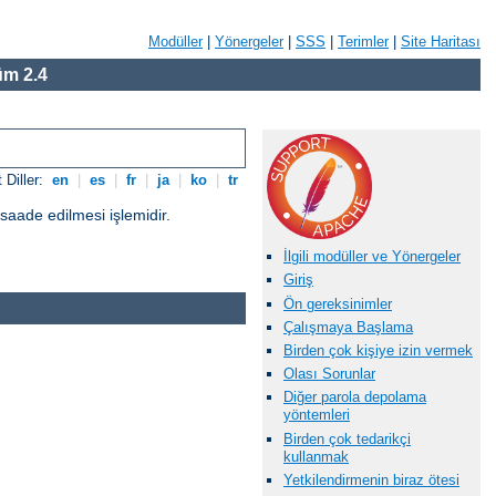
Modüller
|
Yönergeler
|
SSS
|
Terimler
|
Site Haritası
m 2.4
 Diller:
en
|
es
|
fr
|
ja
|
ko
|
tr
üsaade edilmesi işlemidir.
İlgili modüller ve Yönergeler
Giriş
Ön gereksinimler
Çalışmaya Başlama
Birden çok kişiye izin vermek
Olası Sorunlar
Diğer parola depolama
yöntemleri
Birden çok tedarikçi
kullanmak
Yetkilendirmenin biraz ötesi