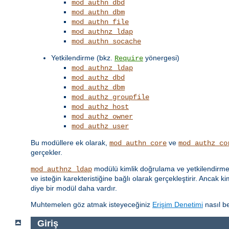
mod_authn_dbd
mod_authn_dbm
mod_authn_file
mod_authnz_ldap
mod_authn_socache
Yetkilendirme (bkz.
yönergesi)
Require
mod_authnz_ldap
mod_authz_dbd
mod_authz_dbm
mod_authz_groupfile
mod_authz_host
mod_authz_owner
mod_authz_user
Bu modüllere ek olarak,
ve
mod_authn_core
mod_authz_co
gerçekler.
modülü kimlik doğrulama ve yetkilendirme iş
mod_authnz_ldap
ve isteğin karekteristiğine bağlı olarak gerçekleştirir. Ancak k
diye bir modül daha vardır.
Muhtemelen göz atmak isteyeceğiniz
Erişim Denetimi
nasıl be
Giriş