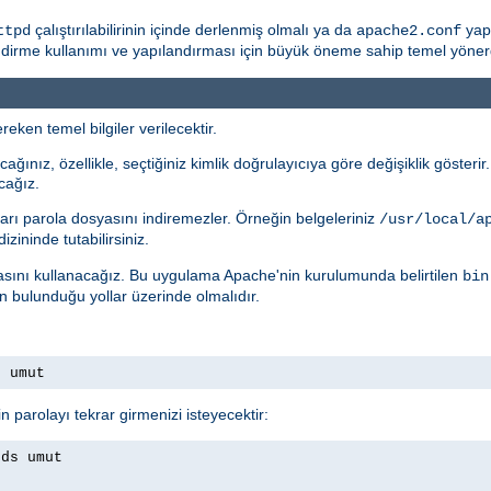
çalıştırılabilirinin içinde derlenmiş olmalı ya da
yapı
ttpd
apache2.conf
rme kullanımı ve yapılandırması için büyük öneme sahip temel yönergele
eken temel bilgiler verilecektir.
ağınız, özellikle, seçtiğiniz kimlik doğrulayıcıya göre değişiklik gösteri
cağız.
arı parola dosyasını indiremezler. Örneğin belgeleriniz
/usr/local/a
izininde tutabilirsiniz.
ını kullanacağız. Bu uygulama Apache'nin kurulumunda belirtilen
bin
ın bulunduğu yollar üzerinde olmalıdır.
s umut
n parolayı tekrar girmenizi isteyecektir:
rds umut