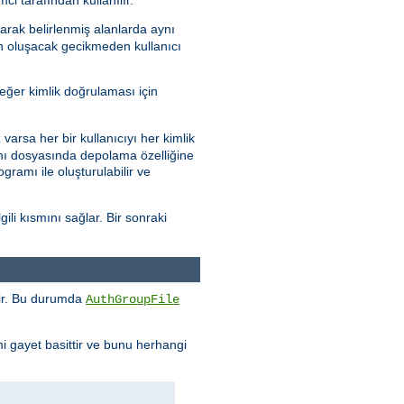
arak belirlenmiş alanlarda aynı
en oluşacak gecikmeden kullanıcı
eğer kimlik doğrulaması için
varsa her bir kullanıcıyı her kimlik
abanı dosyasında depolama özelliğine
gramı ile oluşturulabilir ve
ili kısmını sağlar. Bir sonraki
enir. Bu durumda
AuthGroupFile
mi gayet basittir ve bunu herhangi