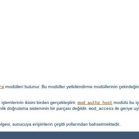
modülleri bulunur. Bu modüller yetkilendirme modüllerinin çekirdeğin
re
lemlerinin ikisini birden gerçekleştirir.
modülü bu işl
mod_authz_host
imlik doğrulama sisteminin bir parçası değildir.
ile geriye u
mod_access
lgesi, sunucuya erişimlerin çeşitli yollarından bahsetmektedir.