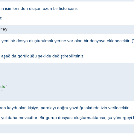
n isimlerinden oluşan uzun bir liste içerir.
n:
irey
yeni bir dosya oluşturulmak yerine var olan bir dosyaya eklenecektir. (
şağıda görüldüğü şekilde değiştirebilirsiniz:
rds"
s"
a kaydı olan kişiye, parolayı doğru yazdığı takdirde izin verilecektir.
r yol daha mevcuttur. Bir gurup dosyası oluşturmaktansa, şu yönergeyi ku