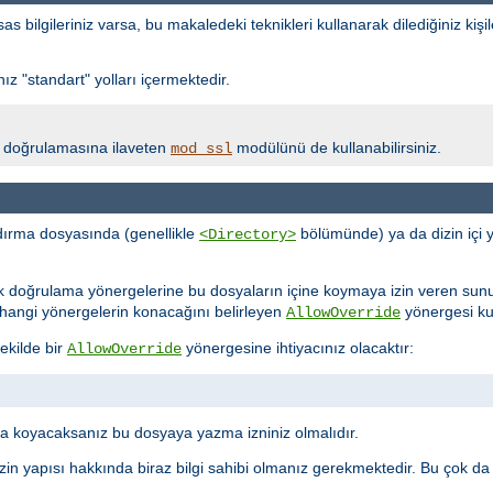
bilgileriniz varsa, bu makaledeki teknikleri kullanarak dilediğiniz kişil
z "standart" yolları içermektedir.
lik doğrulamasına ilaveten
modülünü de kullanabilirsiniz.
mod_ssl
ırma dosyasında (genellikle
bölümünde) ya da dizin içi 
<Directory>
ik doğrulama yönergelerine bu dosyaların içine koymaya izin veren sun
ne hangi yönergelerin konacağını belirleyen
yönergesi kull
AllowOverride
ekilde bir
yönergesine ihtiyacınız olacaktır:
AllowOverride
 koyacaksanız bu dosyaya yazma izniniz olmalıdır.
in yapısı hakkında biraz bilgi sahibi olmanız gerekmektedir. Bu çok da