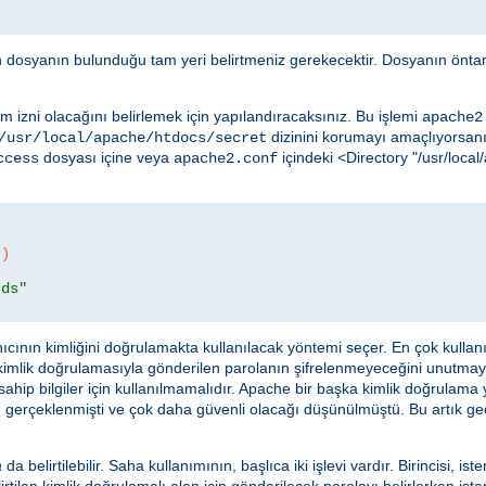
in dosyanın bulunduğu tam yeri belirtmeniz gerekecektir. Dosyanın öntan
m izni olacağını belirlemek için yapılandıracaksınız. Bu işlemi
apache2
dizinini korumayı amaçlıyorsanız
/usr/local/apache/htdocs/secret
dosyası içine veya
içindeki <Directory "/usr/loc
ccess
apache2.conf
r)
rds"
ıcının kimliğini doğrulamakta kullanılacak yöntemi seçer. En çok kulla
 kimlik doğrulamasıyla gönderilen parolanın şifrelenmeyeceğini unutma
ahip bilgiler için kullanılmamalıdır. Apache bir başka kimlik doğrulama
 gerçeklenmişti ve çok daha güvenli olacağı düşünülmüştü. Bu artık geçer
a
da belirtilebilir. Saha kullanımının, başlıca iki işlevi vardır. Birincisi, ist
rtilen kimlik doğrulamalı alan için gönderilecek parolayı belirlerken istem