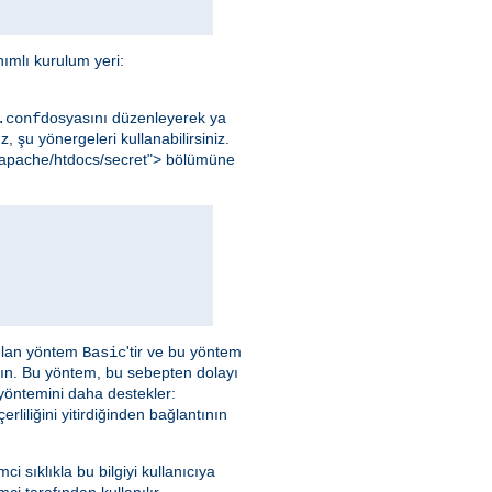
ımlı kurulum yeri:
dosyasını düzenleyerek ya
.conf
, şu yönergeleri kullanabilirsiniz.
al/apache/htdocs/secret"> bölümüne
nılan yöntem
'tir ve bu yöntem
Basic
yın. Bu yöntem, bu sebepten dolayı
 yöntemini daha destekler:
liliğini yitirdiğinden bağlantının
emci sıklıkla bu bilgiyi kullanıcıya
ci tarafından kullanılır.