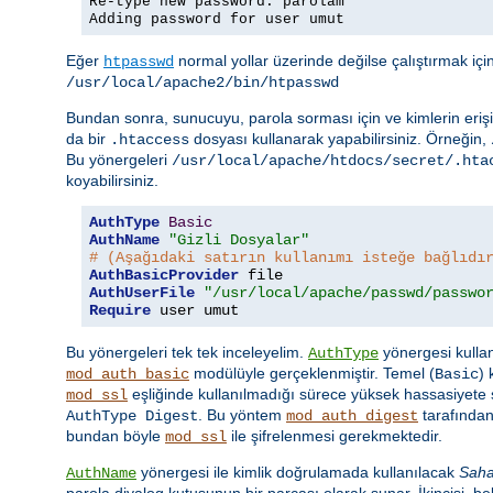
Re-type new password: parolam
Adding password for user umut
Eğer
normal yollar üzerinde değilse çalıştırmak iç
htpasswd
/usr/local/apache2/bin/htpasswd
Bundan sonra, sunucuyu, parola sorması için ve kimlerin erişi
da bir
dosyası kullanarak yapabilirsiniz. Örneğin,
.htaccess
Bu yönergeleri
/usr/local/apache/htdocs/secret/.hta
koyabilirsiniz.
AuthType
Basic
AuthName
"Gizli Dosyalar"
# (Aşağıdaki satırın kullanımı isteğe bağlıdı
AuthBasicProvider
AuthUserFile
"/usr/local/apache/passwd/passwo
Require
 user umut
Bu yönergeleri tek tek inceleyelim.
yönergesi kullan
AuthType
modülüyle gerçeklenmiştir. Temel (
)
mod_auth_basic
Basic
eşliğinde kullanılmadığı sürece yüksek hassasiyete s
mod_ssl
. Bu yöntem
tarafından
AuthType Digest
mod_auth_digest
bundan böyle
ile şifrelenmesi gerekmektedir.
mod_ssl
yönergesi ile kimlik doğrulamada kullanılacak
Sah
AuthName
parola diyalog kutusunun bir parçası olarak sunar. İkincisi, beli