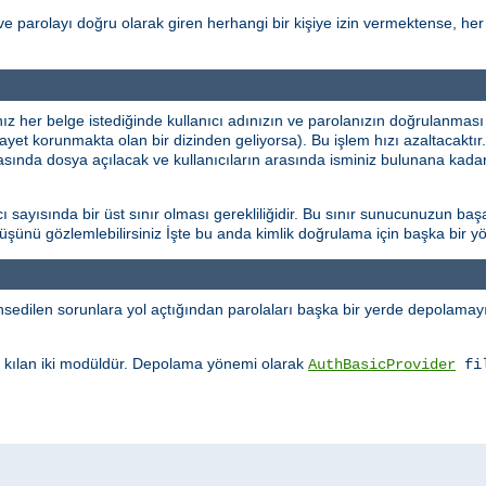
ve parolayı doğru olarak giren herhangi bir kişiye izin vermektense, her 
ınız her belge istediğinde kullanıcı adınızın ve parolanızın doğrulanması
şayet korunmakta olan bir dizinden geliyorsa). Bu işlem hızı azaltacaktı
rasında dosya açılacak ve kullanıcıların arasında isminiz bulunana kadar
sayısında bir üst sınır olması gerekliliğidir. Bu sınır sunucunuzun başa
üşüşünü gözlemlebilirsiniz İşte bu anda kimlik doğrulama için başka bir
edilen sorunlara yol açtığından parolaları başka bir yerde depolamayı 
kılan iki modüldür. Depolama yönemi olarak
AuthBasicProvider
fi