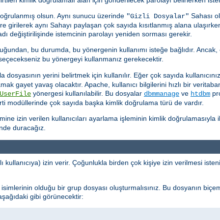
doğrulanmış olsun. Aynı sunucu üzerinde
Sahası ol
"Gizli Dosyalar"
kere girilerek aynı Sahayı paylaşan çok sayıda kısıtlanmış alana ulaşırk
ı değiştirilişinde istemcinin parolayı yeniden sorması gerekir.
uğundan, bu durumda, bu yönergenin kullanımı isteğe bağlıdır. Ancak, 
k seçecekseniz bu yönergeyi kullanmanız gerekecektir.
dosyasının yerini belirtmek için kullanılır. Eğer çok sayıda kullanıcınız 
ramak gayet yavaş olacaktır. Apache, kullanıcı bilgilerini hızlı bir verit
yönergesi kullanılabilir. Bu dosyalar
ve
pro
UserFile
dbmmanage
htdbm
ti modüllerinde çok sayıda başka kimlik doğrulama türü de vardır.
e izin verilen kullanıcıları ayarlama işleminin kimlik doğrulamasıyla ilg
inde duracağız.
ı kullanıcıya) izin verir. Çoğunlukla birden çok kişiye izin verilmesi ist
cı isimlerinin olduğu bir grup dosyası oluşturmalısınız. Bu dosyanın biçe
 aşağıdaki gibi görünecektir: