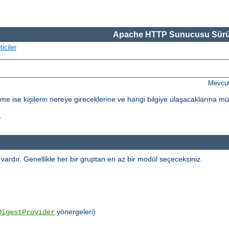
Apache HTTP Sunucusu Sürü
iciler
Mevcut
dirme ise kişilerin nereye gireceklerine ve hangi bilgiye ulaşacaklarına m
.
l vardır. Genellikle her bir gruptan en az bir modül seçeceksiniz.
yönergeleri)
DigestProvider