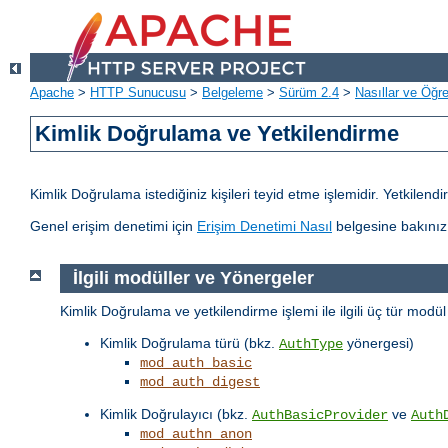
Apache
>
HTTP Sunucusu
>
Belgeleme
>
Sürüm 2.4
>
Nasıllar ve Öğret
Kimlik Doğrulama ve Yetkilendirme
Kimlik Doğrulama istediğiniz kişileri teyid etme işlemidir. Yetkilen
Genel erişim denetimi için
Erişim Denetimi Nasıl
belgesine bakınız
İlgili modüller ve Yönergeler
Kimlik Doğrulama ve yetkilendirme işlemi ile ilgili üç tür modü
Kimlik Doğrulama türü (bkz.
yönergesi)
AuthType
mod_auth_basic
mod_auth_digest
Kimlik Doğrulayıcı (bkz.
ve
AuthBasicProvider
Auth
mod_authn_anon