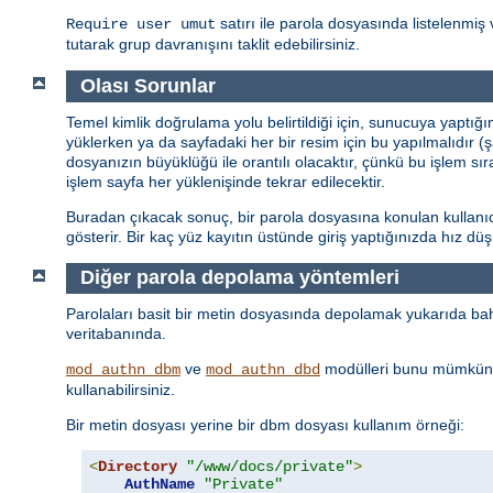
satırı ile parola dosyasında listelenmiş 
Require user umut
tutarak grup davranışını taklit edebilirsiniz.
Olası Sorunlar
Temel kimlik doğrulama yolu belirtildiği için, sunucuya yaptığ
yüklerken ya da sayfadaki her bir resim için bu yapılmalıdır (
dosyanızın büyüklüğü ile orantılı olacaktır, çünkü bu işlem sı
işlem sayfa her yüklenişinde tekrar edilecektir.
Buradan çıkacak sonuç, bir parola dosyasına konulan kullanıcı 
gösterir. Bir kaç yüz kayıtın üstünde giriş yaptığınızda hız d
Diğer parola depolama yöntemleri
Parolaları basit bir metin dosyasında depolamak yukarıda bahs
veritabanında.
ve
modülleri bunu mümkün 
mod_authn_dbm
mod_authn_dbd
kullanabilirsiniz.
Bir metin dosyası yerine bir dbm dosyası kullanım örneği:
<
Directory
"/www/docs/private"
>
AuthName
"Private"