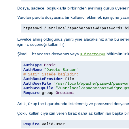
Dosya, sadece, boşluklarla birbirinden ayrılmış gurup üyelerini
Varolan parola dosyasına bir kullanıcı eklemek için şunu yazı
htpasswd /usr/local/apache/passwd/passwords b
Evvelce almış olduğunuz yanıtı yine alacaksınız ama bu sefer 
için
seçeneği kullanılır).
-c
Şimdi,
dosyanızı veya
bölümünüzü a
.htaccess
<Directory>
AuthType
Basic
AuthName
"Davete Binaen"
# Satır isteğe bağlıdır:
AuthBasicProvider
AuthUserFile
"/usr/local/apache/passwd/passwo
AuthGroupFile
"/usr/local/apache/passwd/group
Require
 group 
Grupismi
Artık,
gurubunda listelenmiş ve
dosyasınd
Grupismi
password
Çoklu kullanıcıya izin veren biraz daha az kullanılan başka bi
Require
 valid-user