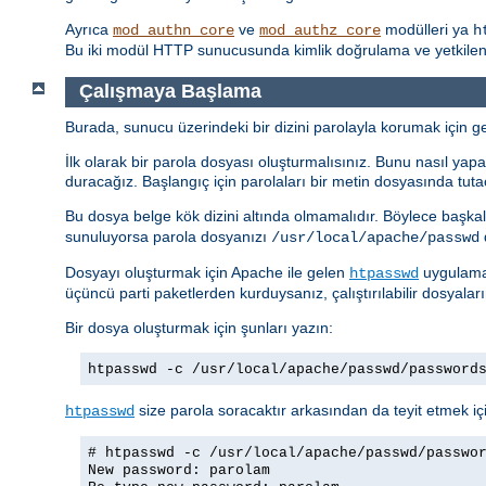
Ayrıca
ve
modülleri ya
mod_authn_core
mod_authz_core
h
Bu iki modül HTTP sunucusunda kimlik doğrulama ve yetkilendi
Çalışmaya Başlama
Burada, sunucu üzerindeki bir dizini parolayla korumak için ger
İlk olarak bir parola dosyası oluşturmalısınız. Bunu nasıl yapac
duracağız. Başlangıç için parolaları bir metin dosyasında tuta
Bu dosya belge kök dizini altında olmamalıdır. Böylece başkal
sunuluyorsa parola dosyanızı
d
/usr/local/apache/passwd
Dosyayı oluşturmak için Apache ile gelen
uygulamas
htpasswd
üçüncü parti paketlerden kurduysanız, çalıştırılabilir dosyalar
Bir dosya oluşturmak için şunları yazın:
htpasswd -c /usr/local/apache/passwd/password
size parola soracaktır arkasından da teyit etmek içi
htpasswd
# htpasswd -c /usr/local/apache/passwd/passwo
New password: parolam